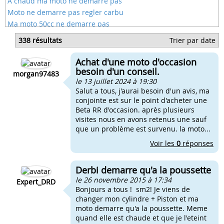
A chaud ma moto ne démarre pas
Moto ne demarre pas regler carbu
Ma moto 50cc ne demarre pas
Ma moto ne demarre pas 50
338 résultats
Trier par date
Ma moto rieju ne demarre plus
Carbu 19 moto ne demarre pas
Achat d'une moto d'occasion
Ma moto fume met ne demarre pas
besoin d'un conseil.
morgan97483
le 13 juillet 2024 à 19:30
Salut a tous, j'aurai besoin d'un avis, ma
conjointe est sur le point d'acheter une
Beta RR d'occasion. après plusieurs
visites nous en avons retenus une sauf
que un problème est survenu. la moto...
Voir les
0
réponses
Derbi demarre qu'a la poussette
le 26 novembre 2015 à 17:34
Expert_DRD
Bonjours a tous ! sm2! Je viens de
changer mon cylindre + Piston et ma
moto demarre qu'a la poussette. Meme
quand elle est chaude et que je l'eteint