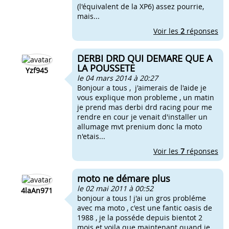
(l'équivalent de la XP6) assez pourrie,
mais...
Voir les
2
réponses
DERBI DRD QUI DEMARE QUE A
LA POUSSETE
Yzf945
le 04 mars 2014 à 20:27
Bonjour a tous , j'aimerais de l'aide je
vous explique mon probleme , un matin
je prend mas derbi drd racing pour me
rendre en cour je venait d'installer un
allumage mvt prenium donc la moto
n'etais...
Voir les
7
réponses
moto ne démare plus
le 02 mai 2011 à 00:52
4laAn971
bonjour a tous ! j'ai un gros probléme
avec ma moto , c'est une fantic oasis de
1988 , je la posséde depuis bientot 2
mois et voila que maintenant quand je