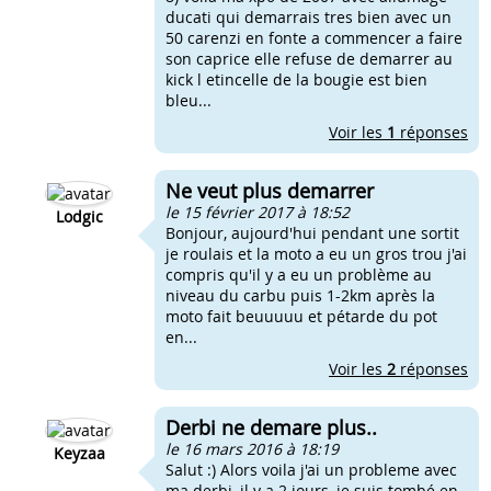
ducati qui demarrais tres bien avec un
50 carenzi en fonte a commencer a faire
son caprice elle refuse de demarrer au
kick l etincelle de la bougie est bien
bleu...
Voir les
1
réponses
Ne veut plus demarrer
le 15 février 2017 à 18:52
Lodgic
Bonjour, aujourd'hui pendant une sortit
je roulais et la moto a eu un gros trou j'ai
compris qu'il y a eu un problème au
niveau du carbu puis 1-2km après la
moto fait beuuuuu et pétarde du pot
en...
Voir les
2
réponses
Derbi ne demare plus..
le 16 mars 2016 à 18:19
Keyzaa
Salut :) Alors voila j'ai un probleme avec
ma derbi, il y a 2 jours, je suis tombé en