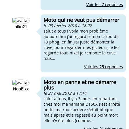
Voir les
7
réponses
Moto qui ne veut pus démarrer
le 03 février 2010 à 18:22
niko21
salut a tous ! voila mon problème
aujourd'hui j'ai regarder mon carbu de
19 phbg en fin j'ai juste démonter la
cuve, pour regarder mes gicleurs, je les
regarde tout, nikel je remonte la cuve
tous...
Voir les
23
réponses
Moto en panne et ne démarre
plus
NooBixx
le 27 mai 2012 à 17:14
salut a tous, il y a 3 jours en repartant
chez moi ma Yamaha DT50X s'est arrêté
nette, ma roue arriére s'était bloqué
mais aprés être repassé au point mort
elle n'y été plus (comme...
Voir les
21
réponses