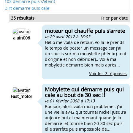
103 demarre puis s'eteint
Dirt demarre puis cale
Ma moto démare puis
35 résultats
Trier par date
Scooter démarre puis s'éteint
Scooter demarre puis s'etouffe
moteur qui chauffe puis s'arrete
Probleme mobylette s'arrete quand j'accelere
le 29 avril 2012 à 16:03
alain006
Hello me voilà de retour, Voilà je prends
le temps de poster un message car j'ai
un soucis sur ma mobylette phénix ( tout
d'origine et non débrider).. Voilà ma
mobylette démarre bien mais après...
Voir les
7
réponses
Mobylette qui démarre puis qui
cale au bout de 30 sec !!
Fast_motor
le 01 février 2008 à 17:13
Bonjour, alors voila mon problème : j'ai
une vielle av42 qui tournai nickel jusqu'a
aujourd'hui et maintenant quand je la
démarre et tourne bien 20-30 sec puis
elle s'arrète puis impossible de...