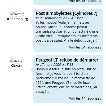
Voir les
63
réponses
Post it mobylettes [Cylindres ?]
le 06 septembre 2008 à 13:20
kronembourg
Yo les modos! Voila je me mets au
boulot. J'attaque l'énorme post-it
transmission/variation qui est né d'une
vieille idée. Il remplacera les différents
post-it à ce sujet. V'la le début que je...
Voir les
54
réponses
Peugeot LT, refuse de démarrer !
le 17 mars 2009 à 15:33
Klaxonn
Bonjour à tous, Je suis nouveau sur ce
forum et je vous fait part ici d'un
problème sur ma vieille mobylette de
1964, une Peugeot LT modèle luxe :
Effectivement, elle ne démarre pas, j'ai
essayé...
Voir les
14
réponses