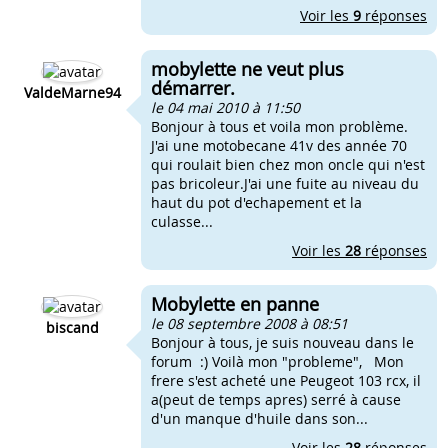
Voir les
9
réponses
mobylette ne veut plus
démarrer.
ValdeMarne94
le 04 mai 2010 à 11:50
Bonjour à tous et voila mon problème.
J'ai une motobecane 41v des année 70
qui roulait bien chez mon oncle qui n'est
pas bricoleur.J'ai une fuite au niveau du
haut du pot d'echapement et la
culasse...
Voir les
28
réponses
Mobylette en panne
le 08 septembre 2008 à 08:51
biscand
Bonjour à tous, je suis nouveau dans le
forum :) Voilà mon "probleme", Mon
frere s'est acheté une Peugeot 103 rcx, il
a(peut de temps apres) serré à cause
d'un manque d'huile dans son...
Voir les
28
réponses