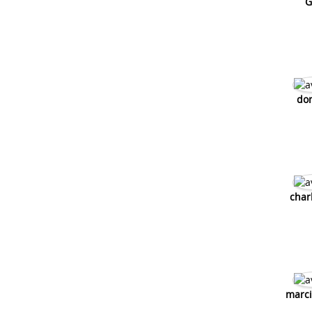
G
do
char
marci