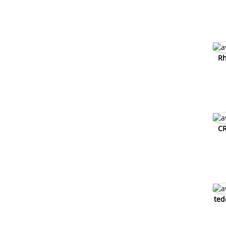
Rh
CR
ted