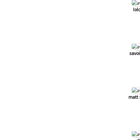
lol
savo
matt 