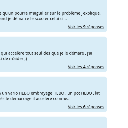
u’un pourra m’aiguiller sur le problème j'explique,
d je démarre le scooter celui ci...
Voir les
9
réponses
 qui accelère tout seul des que je le démare , j'ai
i de m'aider ;)
Voir les
4
réponses
 y a un vario HEBO embrayage HEBO , un pot HEBO , kit
 dés le demarrage il accelère comme...
Voir les
6
réponses