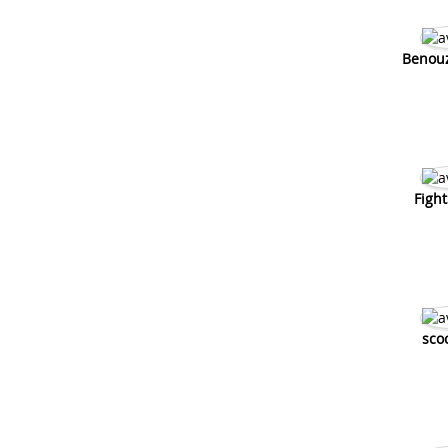
Benou
Figh
sco