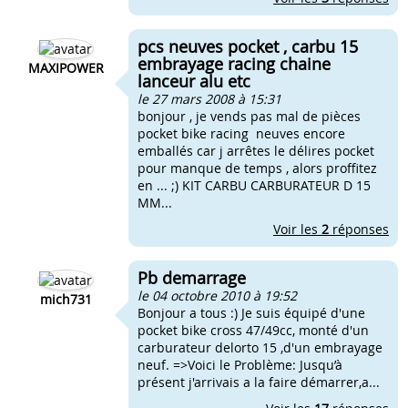
pcs neuves pocket , carbu 15
embrayage racing chaine
MAXIPOWER
lanceur alu etc
le 27 mars 2008 à 15:31
bonjour , je vends pas mal de pièces
pocket bike racing neuves encore
emballés car j arrêtes le délires pocket
pour manque de temps , alors proffitez
en ... ;) KIT CARBU CARBURATEUR D 15
MM...
Voir les
2
réponses
Pb demarrage
le 04 octobre 2010 à 19:52
mich731
Bonjour a tous :) Je suis équipé d'une
pocket bike cross 47/49cc, monté d'un
carburateur delorto 15 ,d'un embrayage
neuf. =>Voici le Problème: Jusqu’à
présent j'arrivais a la faire démarrer,a...