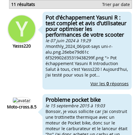
Moteur polini pocket bike
11 résultats
Trier par date
Nettoyer moteur pocket bike
Echange pocket bike contre
Pot d'échappement Yasuni R :
Je donne pocket bike
test complet et avis d'utilisateur
pour optimiser les
performances de votre scooter
le 07 juin 2024 à 19:29
Yasss220
/monthly_2024_06/pot-says uni-r-
alu.png.26ebe79d61c
6f329902d35319438299f.png "> Pot
échappement Yasuni R Introduction
Salut à tous, c'est Yasss220 ! Aujourd'hui,
j'ai testé pour vous le pot...
Voir les
0
réponses
Probleme pocket bike
le 15 septembre 2015 à 19:03
Moto-cross.8.5
Bonsoir, je vous sollicite car j'ai construit
une trottinette thermique avec un
moteur de Pocket bike, donc sur le
moteur le carburateur et le lanceur était
"hs" j'ai donc achetez un carbu et un...