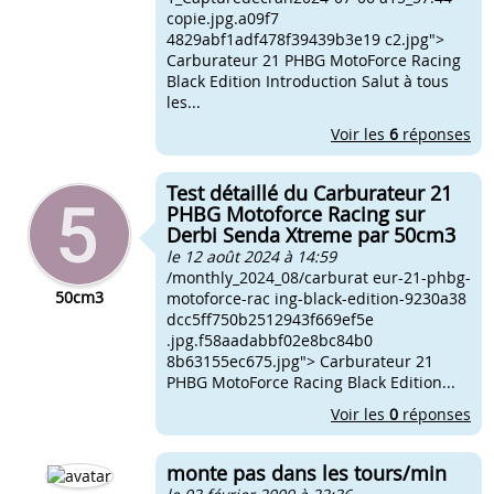
copie.jpg.a09f7
4829abf1adf478f39439b3e19 c2.jpg">
Carburateur 21 PHBG MotoForce Racing
Black Edition Introduction Salut à tous
les...
Voir les
6
réponses
Test détaillé du Carburateur 21
PHBG Motoforce Racing sur
Derbi Senda Xtreme par 50cm3
le 12 août 2024 à 14:59
/monthly_2024_08/carburat eur-21-phbg-
50cm3
motoforce-rac ing-black-edition-9230a38
dcc5ff750b2512943f669ef5e
.jpg.f58aadabbf02e8bc84b0
8b63155ec675.jpg"> Carburateur 21
PHBG MotoForce Racing Black Edition...
Voir les
0
réponses
monte pas dans les tours/min