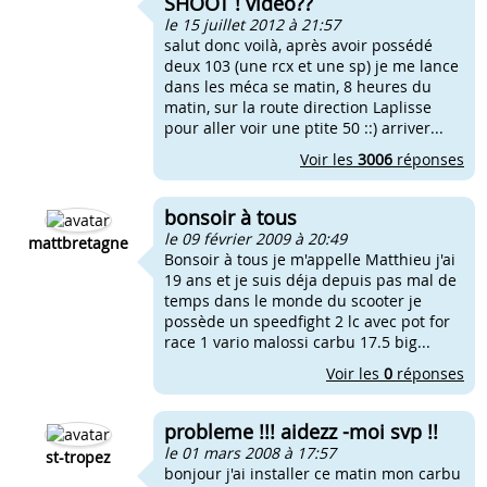
SHOOT ! video??
le 15 juillet 2012 à 21:57
salut donc voilà, après avoir possédé
deux 103 (une rcx et une sp) je me lance
dans les méca se matin, 8 heures du
matin, sur la route direction Laplisse
pour aller voir une ptite 50 ::) arriver...
Voir les
3006
réponses
bonsoir à tous
le 09 février 2009 à 20:49
mattbretagne
Bonsoir à tous je m'appelle Matthieu j'ai
19 ans et je suis déja depuis pas mal de
temps dans le monde du scooter je
possède un speedfight 2 lc avec pot for
race 1 vario malossi carbu 17.5 big...
Voir les
0
réponses
probleme !!! aidezz -moi svp !!
le 01 mars 2008 à 17:57
st-tropez
bonjour j'ai installer ce matin mon carbu