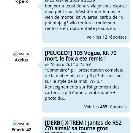
le 03 février 2009 à 22:36
x-pe-x
bonjour a tous! donc voila je vous expose
mon petit souci!c'est dernier temps je
vien de monte: kit 70 airsal carbu de 19
pot ninja g3 vilo renforce roulemen
renforce etc donc enfaite je suis en...
Voir les
12
réponses
[PEUGEOT] 103 Vogue, Kit 70
mort, le fox a ete remis !
Axelus
le 16 avril 2011 à 15:39
*Sommaire* p.1 presentation complete
de la mob + histoire p!! p.3 discussion
sur le style de la mob ??? p.4
Renseignements sur l'alignement des
carters :) p.5 Camera embraquée +
photo du...
Voir les
433
réponses
[DERBI] X-TREM ! jantes de RS2
/70 airsal/ sa tourne gros
Emeric 42