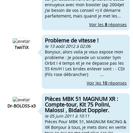
ennuyeux avec mon booster (ap 2004)et
j'ai besoin de vos conseil =) Il démarre
parfaitement, mais quand je met les...
Voir les
8
réponses
Probleme de vitesse !
le 13 août 2012 à 02:06
TwiiTiX
Bonjour, alors voila je vous expose mon
probleme : Je possede un scooter Sym
Orbit I 4 temps et je ne depasse pas les
55 Km/H ! Les brides enlever sont : - CDI
(Fils rose débrancher) ...
Voir les
10
réponses
Pièces MBK 51 MAGNUM XR :
Compte-tour, Kit 75 Polini,
Dr-BOLOSS-x3
Malossi , Bidalot Doppler.
le 05 juin 2011 à 10:11
Pièces Pour MBK 51, MAGNUM RACING &
XR Bonjour à tous, je mets donc en vente
tous ce qui ne me sert plus car j'ai