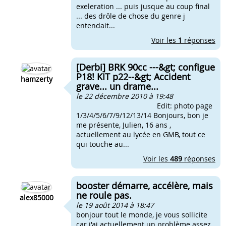
exeleration ... puis jusque au coup final
... des drôle de chose du genre j
entendait...
Voir les
1
réponses
[Derbi] BRK 90cc ---&gt; configue
P18! KIT p22--&gt; Accident
hamzerty
grave... un drame...
le 22 décembre 2010 à 19:48
Edit: photo page
1/3/4/5/6/7/9/12/13/14 Bonjours, bon je
me présente, Julien, 16 ans ,
actuellement au lycée en GMB, tout ce
qui touche au...
Voir les
489
réponses
booster démarre, accélère, mais
ne roule pas.
alex85000
le 19 août 2014 à 18:47
bonjour tout le monde, je vous sollicite
car j'ai actuellement un problème assez