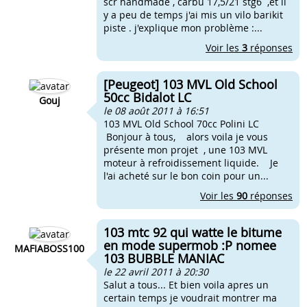
scr handmade , carbu 17,5/21 stg6 ,et il
y a peu de temps j'ai mis un vilo barikit
piste . j'explique mon problème :...
Voir les
3
réponses
[Peugeot] 103 MVL Old School
50cc Bidalot LC
Gouj
le 08 août 2011 à 16:51
103 MVL Old School 70cc Polini LC
Bonjour à tous, alors voila je vous
présente mon projet , une 103 MVL
moteur à refroidissement liquide. Je
l'ai acheté sur le bon coin pour un...
Voir les
90
réponses
103 mtc 92 qui watte le bitume
en mode supermob :P nomee
MAFIABOSS100
103 BUBBLE MANIAC
le 22 avril 2011 à 20:30
Salut a tous... Et bien voila apres un
certain temps je voudrait montrer ma