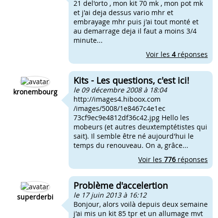
21 del'orto , mon kit 70 mk , mon pot mk
et j'ai deja dessus vario mhr et
embrayage mhr puis j'ai tout monté et
au demarrage deja il faut a moins 3/4
minute...
Voir les
4
réponses
Kits - Les questions, c'est ici!
le 09 décembre 2008 à 18:04
kronembourg
http://images4.hiboox.com
/images/5008/1e8467c4e1ec
73cf9ec9e4812df36c42.jpg Hello les
mobeurs (et autres deuxtemptétistes qui
sait). Il semble être né aujourd'hui le
temps du renouveau. On a, grâce...
Voir les
776
réponses
Problème d'accelertion
le 17 juin 2013 à 16:12
superderbi
Bonjour, alors voilà depuis deux semaine
j'ai mis un kit 85 tpr et un allumage mvt