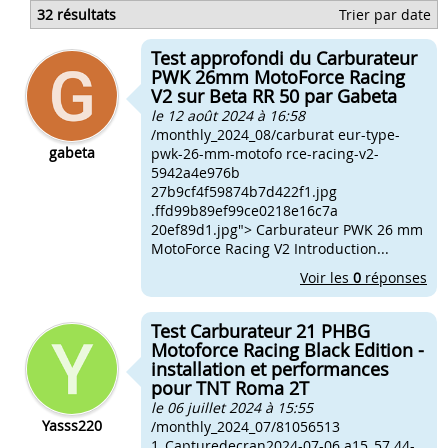
Fonctionnement d'un carburateur 4 temps
32 résultats
Trier par date
Préparation moteurs 4 temps 50cc
Bougie noir sur 4 temps
Test approfondi du Carburateur
Debride un 125 4 temp
PWK 26mm MotoForce Racing
V2 sur Beta RR 50 par Gabeta
le 12 août 2024 à 16:58
/monthly_2024_08/carburat eur-type-
gabeta
pwk-26-mm-motofo rce-racing-v2-
5942a4e976b
27b9cf4f59874b7d422f1.jpg
.ffd99b89ef99ce0218e16c7a
20ef89d1.jpg"> Carburateur PWK 26 mm
MotoForce Racing V2 Introduction...
Voir les
0
réponses
Test Carburateur 21 PHBG
Motoforce Racing Black Edition -
installation et performances
pour TNT Roma 2T
le 06 juillet 2024 à 15:55
Yasss220
/monthly_2024_07/81056513
1_Capturedecran2024-07-06 a15_57.44-