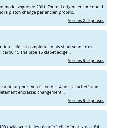
t un model vogue de 2001. Toute d origine encore que d
ndre piston changé par ancien proprio...
Voir les
2
réponses
ntiere ,elle est complette . mais si personne n'est
: carbu 15 sha pipe 15 clapet adige...
Voir les
9
réponses
 variateur pour mon fiston de 14 ans j'ai acheté une
plétement encrassé: changement...
Voir les
9
réponses
103 mvl/vogue. Je les récupéré elle démarez pas. J'ai