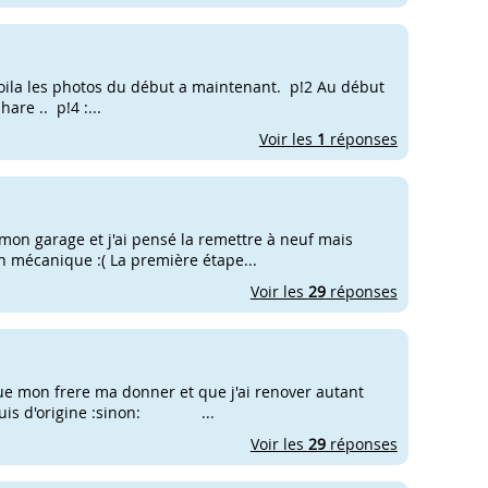
 voila les photos du début a maintenant. p!2 Au début
are .. p!4 :...
Voir les
1
réponses
 mon garage et j'ai pensé la remettre à neuf mais
en mécanique :( La première étape...
Voir les
29
réponses
ue mon frere ma donner et que j'ai renover autant
je suis d'origine :sinon: ...
Voir les
29
réponses