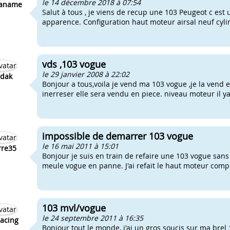
le 14 décembre 2018 à 07:54
aname
Salut à tous , je viens de recup une 103 Peugeot c es
apparence. Configuration haut moteur airsal neuf cyli
vds ,103 vogue
le 29 janvier 2008 à 22:02
rdak
Bonjour a tous,voila je vend ma 103 vogue ,je la vend e
inerreser elle sera vendu en piece. niveau moteur il ya
impossible de demarrer 103 vogue
le 16 mai 2011 à 15:01
rre35
Bonjour je suis en train de refaire une 103 vogue sans
meule vogue en panne. J'ai refait le haut moteur com
103 mvl/vogue
le 24 septembre 2011 à 16:35
acing
Bonjour tout le monde, j'ai un gros soucis sur ma brel 