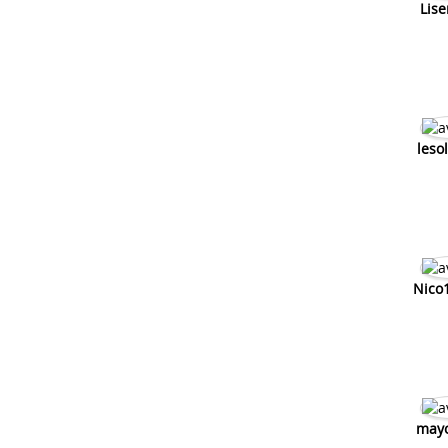
Lise
leso
Nico
mayo