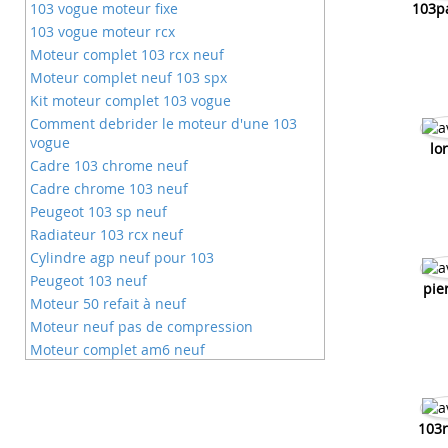
103 vogue moteur fixe
103p
103 vogue moteur rcx
Moteur complet 103 rcx neuf
Moteur complet neuf 103 spx
Kit moteur complet 103 vogue
Comment debrider le moteur d'une 103
vogue
lo
Cadre 103 chrome neuf
Cadre chrome 103 neuf
Peugeot 103 sp neuf
Radiateur 103 rcx neuf
Cylindre agp neuf pour 103
Peugeot 103 neuf
pie
Moteur 50 refait à neuf
Moteur neuf pas de compression
Moteur complet am6 neuf
Moteur de mobylette neuf
Moteur derbi neuf
Mélange d'huile pour 103 vogue
103r
103 mvl ou vogue