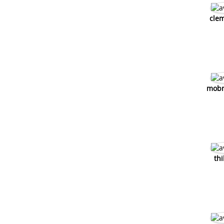
cle
mob
th