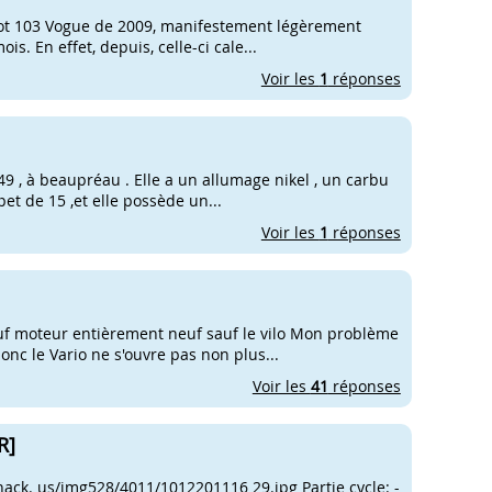
geot 103 Vogue de 2009, manifestement légèrement
is. En effet, depuis, celle-ci cale...
Voir les
1
réponses
9 , à beaupréau . Elle a un allumage nikel , un carbu
pet de 15 ,et elle possède un...
Voir les
1
réponses
uf moteur entièrement neuf sauf le vilo Mon problème
onc le Vario ne s'ouvre pas non plus...
Voir les
41
réponses
R]
shack. us/img528/4011/1012201116 29.jpg Partie cycle: -