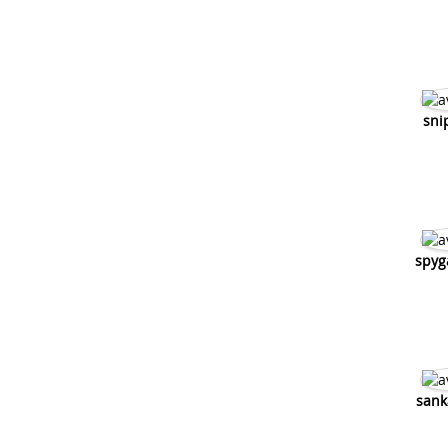
103 vogue allumage brider
sni
spyg
sank