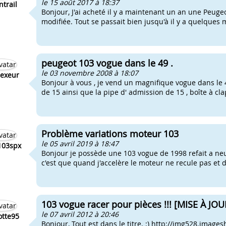
le 15 août 2017 à 18:37
ntrail
Bonjour, J'ai acheté il y a maintenant un an une Peu
modifiée. Tout se passait bien jusqu'à il y a quelques mo
peugeot 103 vogue dans le 49 .
le 03 novembre 2008 à 18:07
lexeur
Bonjour à vous , je vend un magnifique vogue dans le 4
de 15 ainsi que la pipe d' admission de 15 , boîte à cla
Problème variations moteur 103
le 05 avril 2019 à 18:47
103spx
Bonjour je possède une 103 vogue de 1998 refait a ne
c'est que quand j'accelère le moteur ne recule pas et d
103 vogue racer pour pièces !!! [MISE À JOU
le 07 avril 2012 à 20:46
tte95
Bonjour, Tout est dans le titre. :) http://img528.image