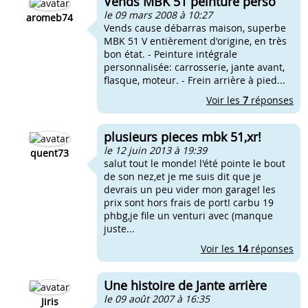
Vends MBK 51 peinture perso
le 09 mars 2008 à 10:27
aromeb74
Vends cause débarras maison, superbe
MBK 51 V entièrement d'origine, en très
bon état. - Peinture intégrale
personnalisée: carrosserie, jante avant,
flasque, moteur. - Frein arrière à pied...
Voir les
7
réponses
plusieurs pieces mbk 51,xr!
le 12 juin 2013 à 19:39
quent73
salut tout le monde! l'été pointe le bout
de son nez,et je me suis dit que je
devrais un peu vider mon garage! les
prix sont hors frais de port! carbu 19
phbg,je file un venturi avec (manque
juste...
Voir les
14
réponses
Une histoire de Jante arrière
le 09 août 2007 à 16:35
Jiris