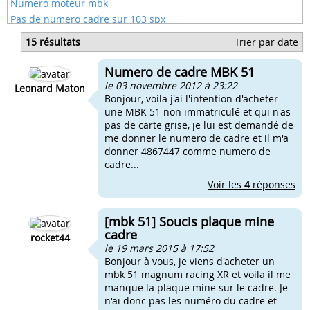
Numero moteur mbk
Pas de numero cadre sur 103 spx
Cadre mbk stunt
15 résultats
Trier par date
Plaque cadre mbk
Mbk 51 evasion mbk
Numero de cadre MBK 51
Carbu qui touche au cadre sur 51
le 03 novembre 2012 à 23:22
Leonard Maton
Bonjour, voila j'ai l'intention d'acheter
une MBK 51 non immatriculé et qui n'as
pas de carte grise, je lui est demandé de
me donner le numero de cadre et il m'a
donner 4867447 comme numero de
cadre...
Voir les
4
réponses
[mbk 51] Soucis plaque mine
cadre
rocket44
le 19 mars 2015 à 17:52
Bonjour à vous, je viens d'acheter un
mbk 51 magnum racing XR et voila il me
manque la plaque mine sur le cadre. Je
n'ai donc pas les numéro du cadre et