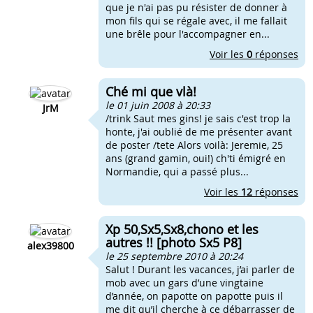
que je n'ai pas pu résister de donner à
mon fils qui se régale avec, il me fallait
une brêle pour l'accompagner en...
Voir les
0
réponses
Ché mi que vlà!
le 01 juin 2008 à 20:33
JrM
/trink Saut mes gins! je sais c'est trop la
honte, j'ai oublié de me présenter avant
de poster /tete Alors voilà: Jeremie, 25
ans (grand gamin, oui!) ch'ti émigré en
Normandie, qui a passé plus...
Voir les
12
réponses
Xp 50,Sx5,Sx8,chono et les
autres !! [photo Sx5 P8]
alex39800
le 25 septembre 2010 à 20:24
Salut ! Durant les vacances, j’ai parler de
mob avec un gars d’une vingtaine
d’année, on papotte on papotte puis il
me dit qu’il cherche à ce débarrasser de