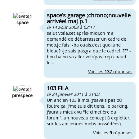
space's garage ;chrono;nouvelle
arrivée! maj p.1
space
le 14 août 2008 à 02:17
salut voila,cet après-midi,on m'a
demandé de débarrasser un cadre de
mob,je fais; -ba ouais,c'est quoi,une
bleue? -je sais pas,y'a que le cadre! ??? -
bon ba on va aller voir(pas trop chaud
le...
Voir les
137
réponses
103 FILA
le 24 janvier 2011 à 21:02
pirespece
Un ancien 103 à moi (j'savais pas où
foutre ça, j'me suis dit tiens, le parking,
j'aurais mieux vu "le cimetière du
forum", un nouveau concept à exploiter,
sur les anciennes mobs possédées)....
Voir les
9
réponses