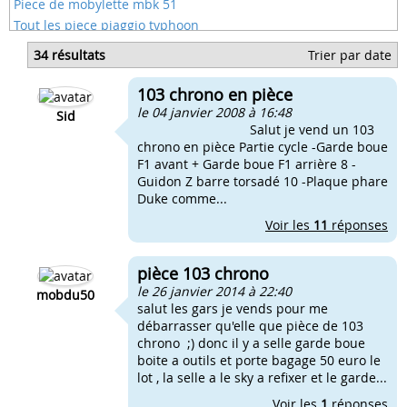
Piece de mobylette mbk 51
Tout les piece piaggio typhoon
Piece pour pocket bike course
34 résultats
Trier par date
Piece pour scooter gilera stalker
Pieces de 51 mbk competition
103 chrono en pièce
Pieces de mobylette a donner
le 04 janvier 2008 à 16:48
Sid
Salut je vend un 103
chrono en pièce Partie cycle -Garde boue
F1 avant + Garde boue F1 arrière 8 -
Guidon Z barre torsadé 10 -Plaque phare
Duke comme...
Voir les
11
réponses
pièce 103 chrono
le 26 janvier 2014 à 22:40
mobdu50
salut les gars je vends pour me
débarrasser qu'elle que pièce de 103
chrono ;) donc il y a selle garde boue
boite a outils et porte bagage 50 euro le
lot , la selle a le sky a refixer et le garde...
Voir les
1
réponses