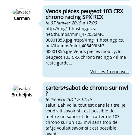
Vends pièces peugeot 103 CRX
chrono racing SPX RCX
Carman
le 07 janvier 2015 à 17:00
http://img11.hostingpics.
net/thumbs/mini_472036IMG
00001853.jpg http://img11.hostingpics.
net/thumbs/mini_405499IMG
00001856.jpg Vends pièces mob cyclo
peugeot 103 CRX chrono racing SP Il me
reste garde...
Voir les
1
réponses
carters+sabot de chrono sur mvl
?
Bruheijnis
le 29 avril 2011 à 12:55
salut! Bah voila, tout est dans le titre: je
voudrait savoir si c'est possible de
mettre un sabot et des carter de 103
chrono sur un 103 mvl sans trop de
taf.je voulait savoir si c'est possible
avant...