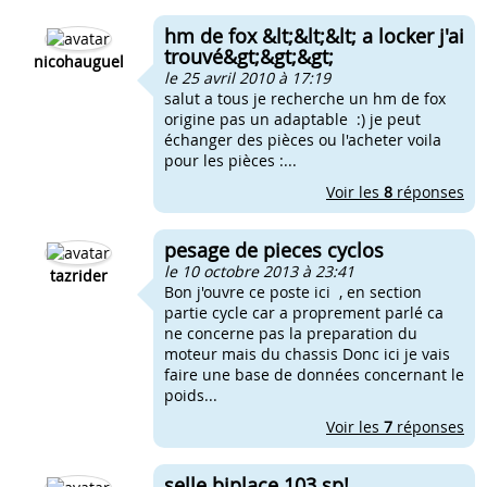
hm de fox &lt;&lt;&lt; a locker j'ai
trouvé&gt;&gt;&gt;
nicohauguel
le 25 avril 2010 à 17:19
salut a tous je recherche un hm de fox
origine pas un adaptable :) je peut
échanger des pièces ou l'acheter voila
pour les pièces :...
Voir les
8
réponses
pesage de pieces cyclos
le 10 octobre 2013 à 23:41
tazrider
Bon j'ouvre ce poste ici , en section
partie cycle car a proprement parlé ca
ne concerne pas la preparation du
moteur mais du chassis Donc ici je vais
faire une base de données concernant le
poids...
Voir les
7
réponses
selle biplace 103 sp!