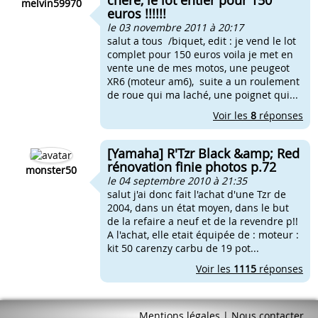
chére, le lot entier pour 150
melvin59970
euros !!!!!!
le 03 novembre 2011 à 20:17
salut a tous /biquet, edit : je vend le lot
complet pour 150 euros voila je met en
vente une de mes motos, une peugeot
XR6 (moteur am6), suite a un roulement
de roue qui ma laché, une poignet qui...
Voir les
8
réponses
[Yamaha] R'Tzr Black &amp; Red
rénovation finie photos p.72
monster50
le 04 septembre 2010 à 21:35
salut j'ai donc fait l'achat d'une Tzr de
2004, dans un état moyen, dans le but
de la refaire a neuf et de la revendre p!!
A l'achat, elle etait équipée de : moteur :
kit 50 carenzy carbu de 19 pot...
Voir les
1115
réponses
Mentions légales
|
Nous contacter