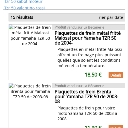
Tzr 50 sabot moteur
Tzr 50 valentino rossi
Tzr 50 yamaha bleu
15 résultats
Trier par date
Voyant moteur tzr 50
50 tzr blanche
Produit
vendu sur La Bécanerie
Plaquettes de frein métal fritté
Amortisseur tzr 50
Malossi pour Yamaha TZR 50
de 2004-
Plaquettes en métal fritté Malossi
offrent un freinage plus puissant
quelles que soient les conditions
météo et la température.
18,50 €
Détails
Produit
vendu sur La Bécanerie
Plaquettes de frein Brenta
pour Yamaha TZR 50 de 2003-
08
Plaquettes de frein pour votre
moto Yamaha TZR 50 de 2003 à
2008.
11,90 €