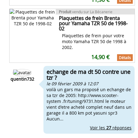
Détails
Produit
vendu sur La Bécanerie
Plaquettes de frein Brenta
pour Yamaha TZR 50 de 1998-
02
Plaquettes de frein pour votre
moto Yamaha TZR 50 de 1998 à
2002.
14,90 €
Détails
echange de ma dt 50 contre une
tzr ?
quentin732
le 09 février 2009 à 12:07
voilà un gars ma proposé un echange de
sa tzr de 2005: http://www.scooter-
system .fr/tuning/9731.html le moteur
vient d'etre acheté complet neuf dans un
garage il a 800 km pot yasuni spr3
Aucun...
Voir les
27
réponses