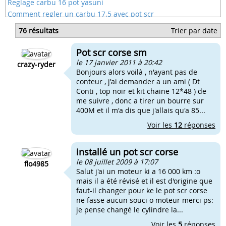
Reglage carbu 16 pot yasuni
Comment regler un carbu 17.5 avec pot scr
Quel gicleur pour carbu de 16 avec un pot
76 résultats
Trier par date
Quel gicleur pour un carbu 16 avec pot
Pot scr sm pour beta
Pot scr corse sm
Serrage avec pot scr
le 17 janvier 2011 à 20:42
crazy-ryder
Bonjours alors voilà , n'ayant pas de
conteur , j'ai demander a un ami ( Dt
Conti , top noir et kit chaine 12*48 ) de
me suivre , donc a tirer un bourre sur
400M et il m'a dis que j'allais qu'a 85...
Voir les
12
réponses
installé un pot scr corse
le 08 juillet 2009 à 17:07
flo4985
Salut j'ai un moteur ki a 16 000 km :o
mais il a été révisé et il est d'origine que
faut-il changer pour ke le pot scr corse
ne fasse aucun souci o moteur merci ps:
je pense changé le cylindre la...
Voir les
5
réponses