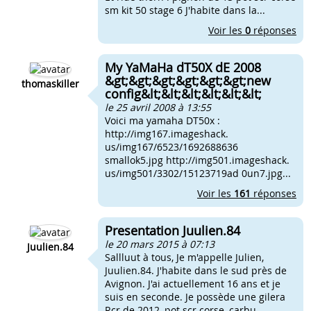
sm kit 50 stage 6 J'habite dans la...
Voir les
0
réponses
My YaMaHa dT50X dE 2008
&gt;&gt;&gt;&gt;&gt;&gt;new
thomaskiller
config&lt;&lt;&lt;&lt;&lt;&lt;
le 25 avril 2008 à 13:55
Voici ma yamaha DT50x :
http://img167.imageshack.
us/img167/6523/1692688636
smallok5.jpg http://img501.imageshack.
us/img501/3302/15123719ad 0un7.jpg...
Voir les
161
réponses
Presentation Juulien.84
le 20 mars 2015 à 07:13
Juulien.84
Sallluut à tous, Je m'appelle Julien,
Juulien.84. J'habite dans le sud près de
Avignon. J'ai actuellement 16 ans et je
suis en seconde. Je possède une gilera
Rcr de 2012, pot scr corse, carbu ...