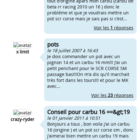
tout d'origine apars mon carbu (carbu de
beta rr racing 2010 un 16 ) donc le
probléme et que je voudrais mettre un
pot scr corse mais je sais pas si c'est...
Voir les
1
réponses
pots
le 18 juillet 2007 à 16:43
x limit
Je dois commander un pot avec un
pignon 14 et un carbu 16 mm!!! J'ai un
petit penchant pour le SCR CORSE SM
passage bas!!!On m'a dis qu'il marchait
très fort dans les tours!!! et pour le MK
avec...
Voir les
23
réponses
Conseil pour carbu 16 ==&gt;19
le 01 janvier 2011 à 10:51
crazy-ryder
Bonjours a tous , bon voila j'ai un carbu
16 (origine ) et un pot scr corse sm , donc
j'aimerai bien mettre un carbu 19 mais