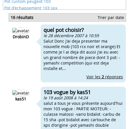
Pot custom peugeot 103
Pot d'echappement 103 spx
Pot d'échappement cobra 103
16 résultats
Trier par date
Pot flute peugeot 103
Pot gianelli serpentin 103
quel pot choisir?
Pot giannelli 103 sp
le 28 décembre 2007 à 10:59
DrobinD
Salut Donc j'ai deja presenter ma
nouvelle mob (103 rcx noir et orange) Et
comme je l ai deja dit aussi j'ai eu avec
un grand nombre de piece dont 3 pot: -
yamashi competition (qui est deja
installe et...
Voir les
2
réponses
103 vogue by kas51
le 19 août 2008 à 14:24
kas51
salut a tous je vous présente aujourd'hui
mon 103 vogue : PARTIE MOTEUR: -
culasse malossi -vario bidalot -carbu de
15 sha -pot bidalot avec cartouche de
xps d'origine -pot yamashi double