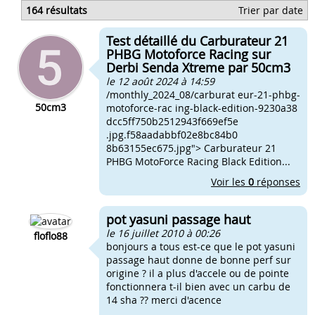
Avis pot hebo passage haut
164 résultats
Trier par date
Pot hebo passage haut ou bidalot passage haut
Pot conti chr passage haut derbi
Test détaillé du Carburateur 21
Pot passage haut conti derbi gpr
PHBG Motoforce Racing sur
Derbi Senda Xtreme par 50cm3
le 12 août 2024 à 14:59
/monthly_2024_08/carburat eur-21-phbg-
50cm3
motoforce-rac ing-black-edition-9230a38
dcc5ff750b2512943f669ef5e
.jpg.f58aadabbf02e8bc84b0
8b63155ec675.jpg"> Carburateur 21
PHBG MotoForce Racing Black Edition...
Voir les
0
réponses
pot yasuni passage haut
le 16 juillet 2010 à 00:26
floflo88
bonjours a tous est-ce que le pot yasuni
passage haut donne de bonne perf sur
origine ? il a plus d'accele ou de pointe
fonctionnera t-il bien avec un carbu de
14 sha ?? merci d'acence