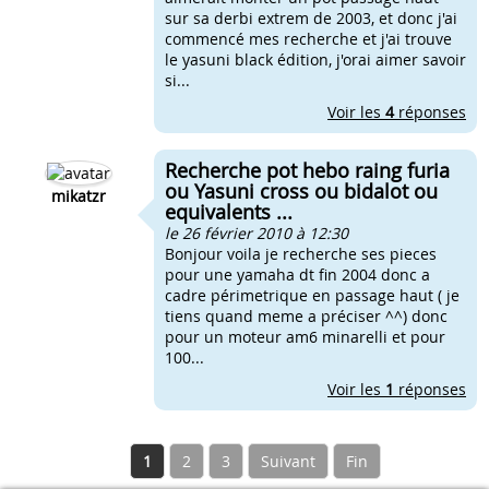
sur sa derbi extrem de 2003, et donc j'ai
commencé mes recherche et j'ai trouve
le yasuni black édition, j'orai aimer savoir
si...
Voir les
4
réponses
Recherche pot hebo raing furia
ou Yasuni cross ou bidalot ou
mikatzr
equivalents ...
le 26 février 2010 à 12:30
Bonjour voila je recherche ses pieces
pour une yamaha dt fin 2004 donc a
cadre périmetrique en passage haut ( je
tiens quand meme a préciser ^^) donc
pour un moteur am6 minarelli et pour
100...
Voir les
1
réponses
1
2
3
Suivant
Fin