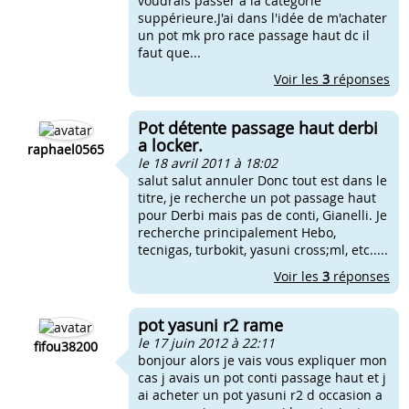
voudrais passer a la catégorie
suppérieure.J'ai dans l'idée de m'achater
un pot mk pro race passage haut dc il
faut que...
Voir les
3
réponses
Pot détente passage haut derbi
a locker.
raphael0565
le 18 avril 2011 à 18:02
salut salut annuler Donc tout est dans le
titre, je recherche un pot passage haut
pour Derbi mais pas de conti, Gianelli. Je
recherche principalement Hebo,
tecnigas, turbokit, yasuni cross;ml, etc.....
Voir les
3
réponses
pot yasuni r2 rame
le 17 juin 2012 à 22:11
fifou38200
bonjour alors je vais vous expliquer mon
cas j avais un pot conti passage haut et j
ai acheter un pot yasuni r2 d occasion a