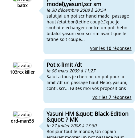
model),yasuni,scr sm
batix
le 30 décembre 2008 à 20:54
salut,jai un pot scr hand made passage
haut (etat:bon(tetine coupé.))que je
souhaite echanger contre un pot: hebo
bidalot yasuni voir scr sm avant que le
tatine soit coupé...
Voir les
10
réponses
Pot x-limit /dt
le 06 mars 2009 à 11:27
103rcx killer
Salut a tous je cherche un pot pour x-
limit /dt un passage haut Hebo, yasuni,
conti, scr... Faites moi vos propositions
Voir les
7
réponses
Yasuni HM &quot; Black-Edition
&quot; ? MK
drd-man56
le 27 juillet 2008 à 13:30
Bonjour tout le monde, Un copain
aimerait monter un pot passage haut