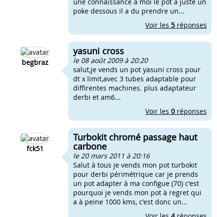
une connaissance a moi le pot a juste un
poke dessous il a du prendre un...
Voir les
5
réponses
yasuni cross
le 08 août 2009 à 20:20
begbraz
salut,je vends un pot yasuni cross pour
dt x limit,avec 3 tubes adaptable pour
diffirentes machines. plus adaptateur
derbi et am6...
Voir les
0
réponses
Turbokit chromé passage haut
carbone
fck51
le 20 mars 2011 à 20:16
Salut à tous je vends mon pot turbokit
pour derbi périmétrique car je prends
un pot adapter à ma configue (70) c'est
pourquoi je vends mon pot à regret qui
a à peine 1000 kms, c'est donc un...
Voir les
4
réponses