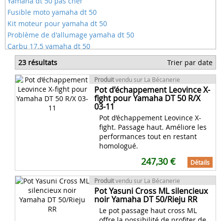
Yamaha dt 50 pas cher
Fusible moto yamaha dt 50
Kit moteur pour yamaha dt 50
Problème de d'allumage yamaha dt 50
Carbu 17.5 yamaha dt 50
Cdi chez yamaha 50 dt
23 résultats
Trier par date
Argus moto yamaha dt 50
Autocollant moto yamaha 50 dt
Produit
vendu sur La Bécanerie
Pot d’échappement Leovince X-
Pourquoi changer son pot d'echappement sur 50
fight pour Yamaha DT 50 R/X
03-11
Pot d’échappement Leovince X-
fight. Passage haut. Améliore les
performances tout en restant
homologué.
247,30 €
Détails
Produit
vendu sur La Bécanerie
Pot Yasuni Cross ML silencieux
noir Yamaha DT 50/Rieju RR
Le pot passage haut cross ML
offre la possibilité de profiter de