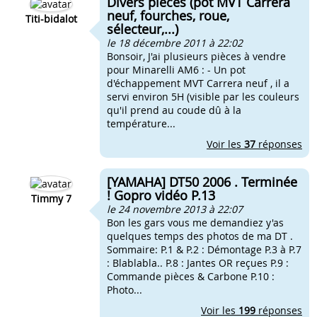
Divers pièces (pot MVT Carrera
neuf, fourches, roue,
Titi-bidalot
sélecteur,...)
le 18 décembre 2011 à 22:02
Bonsoir, J'ai plusieurs pièces à vendre
pour Minarelli AM6 : - Un pot
d'échappement MVT Carrera neuf , il a
servi environ 5H (visible par les couleurs
qu'il prend au coude dû à la
température...
Voir les
37
réponses
[YAMAHA] DT50 2006 . Terminée
! Gopro vidéo P.13
Timmy 7
le 24 novembre 2013 à 22:07
Bon les gars vous me demandiez y'as
quelques temps des photos de ma DT .
Sommaire: P.1 & P.2 : Démontage P.3 à P.7
: Blablabla.. P.8 : Jantes OR reçues P.9 :
Commande pièces & Carbone P.10 :
Photo...
Voir les
199
réponses