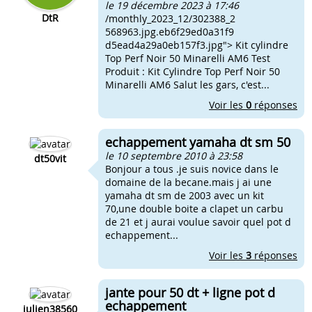
le 19 décembre 2023 à 17:46
DtR
/monthly_2023_12/302388_2
568963.jpg.eb6f29ed0a31f9
d5ead4a29a0eb157f3.jpg"> Kit cylindre
Top Perf Noir 50 Minarelli AM6 Test
Produit : Kit Cylindre Top Perf Noir 50
Minarelli AM6 Salut les gars, c'est...
Voir les
0
réponses
echappement yamaha dt sm 50
le 10 septembre 2010 à 23:58
dt50vit
Bonjour a tous .je suis novice dans le
domaine de la becane.mais j ai une
yamaha dt sm de 2003 avec un kit
70,une double boite a clapet un carbu
de 21 et j aurai voulue savoir quel pot d
echappement...
Voir les
3
réponses
jante pour 50 dt + ligne pot d
echappement
julien38560