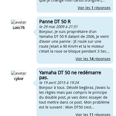
que je change mon carbu d'origine (...
Voir les
1
réponses
Panne DT 50 R
le 29 mai 2009 à 21:51
Loiic76
Bonjour, Je suis propriétaire d'un
Yamaha DT 50 R datant de 2006, Je vient
d'avoir une panne : JE roule sur une
route j'etait a 90 Km/H et la le moteur
c'etait la roue se bloque pendant 3 Sec...
Voir les
14
réponses
Yamaha DT 50 ne redémarre
pas.
cybor
le 19 avril 2015 à 19:24
Bonjour à tous. Désolé begbraz, J'avais lu
les règles mais pas compris le principe
du double post, je vais donc essayer de
tout mettre dans ce post. Mon problème
est le suivant : Mon DT50 s'est...
Voir les
11
réponses