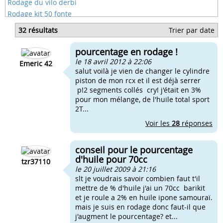
Rodage du vilo derbi
Rodage kit 50 fonte
Rodage kit polini 103
32 résultats
Trier par date
Rodage piston derbi origine
Rodage piston segment 50cc
pourcentage en rodage !
Rodage roulement vilebrequin 50cc
le 18 avril 2012 à 22:06
Emeric 42
salut voilà je vien de changer le cylindre
piston de mon rcx et il est déjà serrer
p!2 segments collés cry! j'était en 3%
pour mon mélange, de l'huile total sport
2T...
Voir les
28
réponses
conseil pour le pourcentage
d'huile pour 70cc
tzr37110
le 20 juillet 2009 à 21:16
slt je voudrais savoir combien faut t'il
mettre de % d'huile j'ai un 70cc barikit
et je roule a 2% en huile ipone samouraï.
mais je suis en rodage donc faut-il que
j'augment le pourcentage? et...