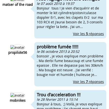
le 07 août 2010 à 19:37
matser of the road
Bonjour tous ! Je vien d'acquérir et de
monter le kit cylindre/piston/culasse
doppler Er1, avec les clapets Er2 sur ma
103 RCX et j'aurai besoin de 2, 3 conseils
pour régler la bete.. j'ai un...
Voir les
5
réponses
problème fumée !!!!!
le 06 octobre 2013 à 20:52
propilote56
bonsoir , je vous explique mon problème
. Ma derbi fume beaucoup et une fumée
epaisse . Elle ne depasse pas les 30km/h
. Ma bougie est neuve . j'ai verifié :
bougie noir et humide ( huileuse je...
Voir les
7
réponses
Trou d'acceleration !!!
le 28 février 2011 à 15:14
mobnikes
Bonjour à tous, ;) Voilà, je vous explique
mon problème : J'ai changé mon haut