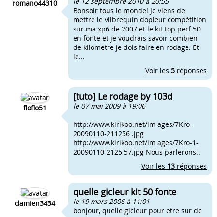
le 12 septembre 2010 à 20:55
romano44310
Bonsoir tous le monde! Je viens de
mettre le vilbrequin dopleur compétition
sur ma xp6 de 2007 et le kit top perf 50
en fonte et je voudrais savoir combien
de kilometre je dois faire en rodage. Et
le...
Voir les
5
réponses
[tuto] Le rodage by 103d
le 07 mai 2009 à 19:06
floflo51
http://www.kirikoo.net/im ages/7Kro-
20090110-211256 .jpg
http://www.kirikoo.net/im ages/7Kro-1-
20090110-2125 57.jpg Nous parlerons...
Voir les
13
réponses
quelle gicleur kit 50 fonte
le 19 mars 2006 à 11:01
damien3434
bonjour, quelle gicleur pour etre sur de