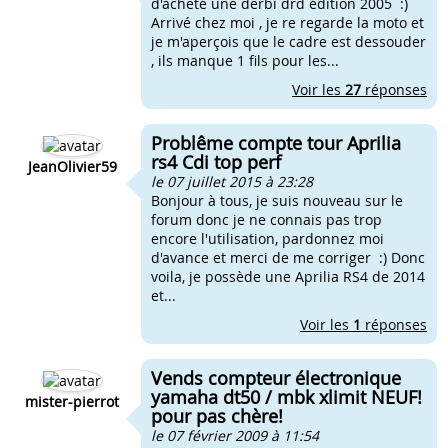
d'acheté une derbi drd édition 2005 :)
Arrivé chez moi , je re regarde la moto et
je m'aperçois que le cadre est dessouder
, ils manque 1 fils pour les...
Voir les
27
réponses
Problême compte tour Aprilia
rs4 Cdi top perf
JeanOlivier59
le 07 juillet 2015 à 23:28
Bonjour à tous, je suis nouveau sur le
forum donc je ne connais pas trop
encore l'utilisation, pardonnez moi
d'avance et merci de me corriger :) Donc
voila, je possède une Aprilia RS4 de 2014
et...
Voir les
1
réponses
Vends compteur électronique
yamaha dt50 / mbk xlimit NEUF!
mister-pierrot
pour pas chère!
le 07 février 2009 à 11:54