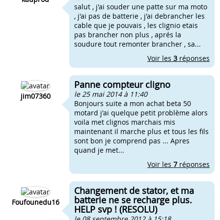
salut , j'ai souder une patte sur ma moto
, j'ai pas de batterie , j'ai debrancher les
cable que je pouvais , les clignio etais
pas brancher non plus , aprés la
soudure tout remonter brancher , sa...
Voir les
3
réponses
Panne compteur cligno
le 25 mai 2014 à 11:40
jim07360
Bonjours suite a mon achat beta 50
motard j'ai quelque petit problème alors
voila met clignos marchais mis
maintenant il marche plus et tous les fils
sont bon je comprend pas ... Apres
quand je met...
Voir les
7
réponses
Changement de stator, et ma
batterie ne se recharge plus.
Foufounedu16
HELP svp ! (RESOLU)
le 08 septembre 2012 à 15:18