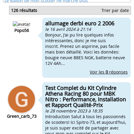
Le klaxon de mon scooter ne marche plus
Les feux de mon scooter ne marche plus
126 résultats
Trier par date
Les feux ne marche plus sur ma derbi
Mes clignotant ne marche plus 50cc
allumage derbi euro 2 2006
Klaxon qui ne marche plus sur derbi
le 16 avril 2024 à 21:14
Popo56
Bonjour, J'ai pu lire quelques infos
intéressantes, donc je me suis
inscrit. Prenez un aspirine, pas facile
mais bien détaillé. Voici les données:
bougie neuve B8ES NGK, batterie neuve
12V 4Ah...
Voir les
0
réponses
Test Complet du Kit Cylindre
Athena Racing 80 pour MBK
Nitro : Performance, Installation
et Rapport Qualité-Prix
le 28 novembre 2023 à 18:35
Green_carb_73
Introduction Salut à tous les passionnés
de scooters! Ici Spitro-73, et aujourd'hui,
je suis super excité de partager avec
vous mon avis complet sur le Kit