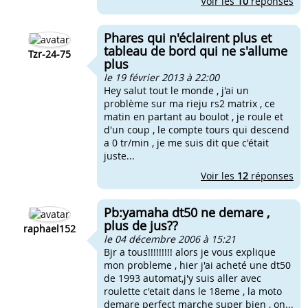
Voir les
10
réponses
Phares qui n'éclairent plus et
tableau de bord qui ne s'allume
Tzr-24-75
plus
le 19 février 2013 à 22:00
Hey salut tout le monde , j'ai un
problème sur ma rieju rs2 matrix , ce
matin en partant au boulot , je roule et
d'un coup , le compte tours qui descend
a 0 tr/min , je me suis dit que c'était
juste...
Voir les
12
réponses
Pb:yamaha dt50 ne demare ,
plus de jus??
raphael152
le 04 décembre 2006 à 15:21
Bjr a tous!!!!!!!!! alors je vous explique
mon probleme , hier j'ai acheté une dt50
de 1993 automat,j'y suis aller avec
roulette c'etait dans le 18eme , la moto
demare perfect marche super bien , on...