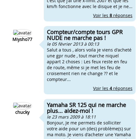
c'est que j'ai une x-limit 2007 et que les
km/h fonctionne avec le disque et je ne...
Voir les
8
réponses
Compteur/compte tours GPR
NUDE ne marche pas !
Miysho77
le 05 février 2013 à 00:13
Salut a tous , alors voila je viens d'acheté
une gpr nude , tout marche niquel
appart 2 choses : Les feux reste en feu
de route, même si je met les feu de
croisement rien ne change ?? et le
compteur...
Voir les
4
réponses
Yamaha SR 125 qui ne marche
plus... aidez-moi !
chucky
le 23 mars 2009 à 18:11
Bonjour, Je me permets de solliciter
votre aide pour un (des) problème(s) sur
ma moto. Je viens d'acheter une Yamaha