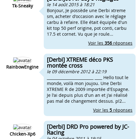
le 14 août 2015 à 18:21
Tk-Sneaky
Bonjour, Je possède une Derbi xtreme
sm, acheter d'occasion avec le réglage
carbu à refaire. Elle était équipée d'un
kit top 50 perf origine, pot conti, carbu
17.5 et cornet. Vu que je roule...
Voir les
356
réponses
[Derbi] XTREME déco PKS
montée cross
RainbowEngine
le 09 décembre 2012 à 22:19
_________________________ ____ Hello tout le
monde, voilà mon joujou. Une Derbi
XTREME R de 2009 importée d'Espagne.
Je l'ai depuis plus d'un an et j'ai réalisé
pas mal de changement dessus. p!2...
Voir les
5
réponses
[Derbi] DRD Pro powered by JC-
Racing
Chicken-Xp6
le 04 octobre 2011 à 19:15