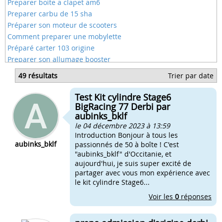
Preparer boite a clapet am6
Preparer carbu de 15 sha
Préparer son moteur de scooters
Comment preparer une mobylette
Préparé carter 103 origine
Preparer son allumage booster
Faire préparer les carter nitro
49 résultats
Trier par date
Preparateur moto 50cc
Preparer carter 103
Test Kit cylindre Stage6
Preparer ses clapet
BigRacing 77 Derbi par
aubinks_bklf
le 04 décembre 2023 à 13:59
Introduction Bonjour à tous les
aubinks_bklf
passionnés de 50 à boîte ! C'est
"aubinks_bklf" d'Occitanie, et
aujourd'hui, je suis super excité de
partager avec vous mon expérience avec
le kit cylindre Stage6...
Voir les
0
réponses