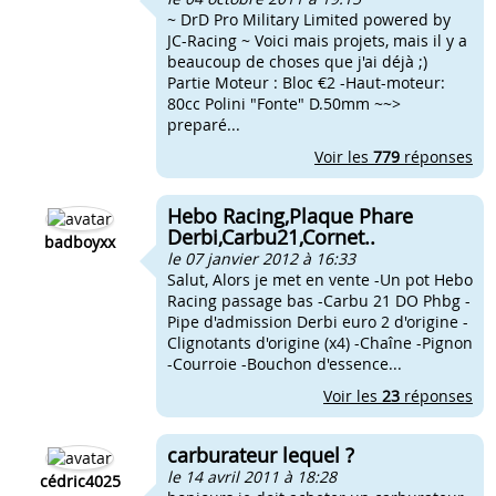
~ DrD Pro Military Limited powered by
JC-Racing ~ Voici mais projets, mais il y a
beaucoup de choses que j'ai déjà ;)
Partie Moteur : Bloc €2 -Haut-moteur:
80cc Polini "Fonte" D.50mm ~~>
preparé...
Voir les
779
réponses
Hebo Racing,Plaque Phare
Derbi,Carbu21,Cornet..
badboyxx
le 07 janvier 2012 à 16:33
Salut, Alors je met en vente -Un pot Hebo
Racing passage bas -Carbu 21 DO Phbg -
Pipe d'admission Derbi euro 2 d'origine -
Clignotants d'origine (x4) -Chaîne -Pignon
-Courroie -Bouchon d'essence...
Voir les
23
réponses
carburateur lequel ?
le 14 avril 2011 à 18:28
cédric4025