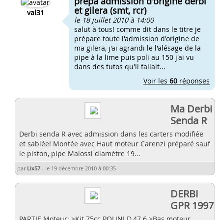
prepa admission d'origine derbi
et gilera (smt, rcr)
val31
le 18 juillet 2010 à 14:00
salut à tous! comme dit dans le titre je
prépare toute l'admission d'origine de
ma gilera, j'ai agrandi le l'alésage de la
pipe à la lime puis poli au 150 j'ai vu
dans des tutos qu'il fallait...
Voir les
60
réponses
Ma Derbi
Senda R
Derbi senda R avec admission dans les carters modifiée
et sablée! Montée avec Haut moteur Carenzi préparé sauf
le piston, pipe Malossi diamètre 19...
par
Lix57
-
le 19 décembre 2010 à 00:35
DERBI
GPR 1997
PARTIE Moteur: >Kit 75cc POLINI D.47.6 >Bas moteur