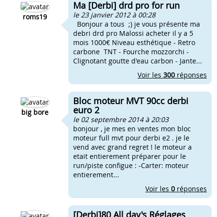
Ma [Derbi] drd pro for run
le 23 janvier 2012 à 00:28
roms19
Bonjour a tous ;) je vous présente ma
debri drd pro Malossi acheter il y a 5
mois 1000€ Niveau esthétique - Retro
carbone TNT - Fourche mozzorchi -
Clignotant goutte d'eau carbon - Jante...
Voir les
300
réponses
Bloc moteur MVT 90cc derbi
euro 2
big bore
le 02 septembre 2014 à 20:03
bonjour , je mes en ventes mon bloc
moteur full mvt pour derbi e2 . je le
vend avec grand regret ! le moteur a
etait entierement préparer pour le
run/piste configue : -Carter: moteur
entierement...
Voir les
0
réponses
[Derbi]80 All day's Réglages