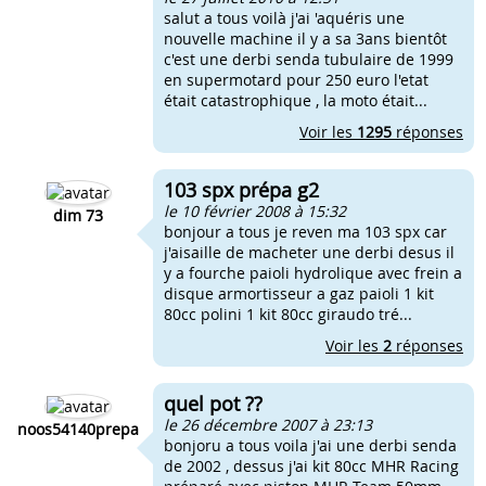
salut a tous voilà j'ai 'aquéris une
nouvelle machine il y a sa 3ans bientôt
c'est une derbi senda tubulaire de 1999
en supermotard pour 250 euro l'etat
était catastrophique , la moto était...
Voir les
1295
réponses
103 spx prépa g2
le 10 février 2008 à 15:32
dim 73
bonjour a tous je reven ma 103 spx car
j'aisaille de macheter une derbi desus il
y a fourche paioli hydrolique avec frein a
disque armortisseur a gaz paioli 1 kit
80cc polini 1 kit 80cc giraudo tré...
Voir les
2
réponses
quel pot ??
le 26 décembre 2007 à 23:13
noos54140prepa
bonjoru a tous voila j'ai une derbi senda
de 2002 , dessus j'ai kit 80cc MHR Racing