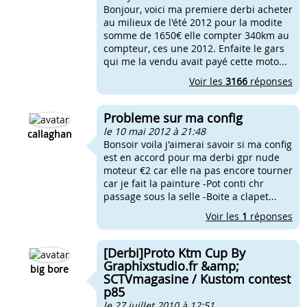
Bonjour, voici ma premiere derbi acheter
au milieux de l'été 2012 pour la modite
somme de 1650€ elle compter 340km au
compteur, ces une 2012. Enfaite le gars
qui me la vendu avait payé cette moto...
Voir les
3166
réponses
Probleme sur ma config
le 10 mai 2012 à 21:48
callaghan
Bonsoir voila j'aimerai savoir si ma config
est en accord pour ma derbi gpr nude
moteur €2 car elle na pas encore tourner
car je fait la painture -Pot conti chr
passage sous la selle -Boite a clapet...
Voir les
1
réponses
[Derbi]Proto Ktm Cup By
Graphixstudio.fr &amp;
big bore
SCTVmagasine / Kustom contest
p85
le 27 juillet 2010 à 12:51