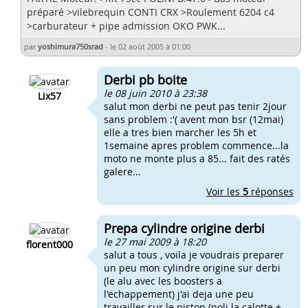
préparé >vilebrequin CONTI CRX >Roulement 6204 c4
>carburateur + pipe admission OKO PWK...
par
yoshimura750srad
-
le 02 août 2005 à 01:00
Derbi pb boite
le 08 juin 2010 à 23:38
Lix57
salut mon derbi ne peut pas tenir 2jour
sans problem :'( avent mon bsr (12mai)
elle a tres bien marcher les 5h et
1semaine apres problem commence...la
moto ne monte plus a 85... fait des ratés
galere...
Voir les
5
réponses
Prepa cylindre origine derbi
le 27 mai 2009 à 18:20
florent000
salut a tous , voila je voudrais preparer
un peu mon cylindre origine sur derbi
(le alu avec les boosters a
l'echappement) j'ai deja une peu
travailler sur le piston (poli la calotte +