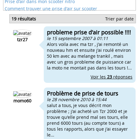
Prise d'air dans mon scooter nitro
Comment trouver une prise d'air sur scooter
Manchon boite a air tzr
19 résultats
Trier par date
Probleme de lumiere sur tzr
Probleme acceleration tzr 50
probleme prise d'air possible !!!!
Probleme arriver essence tzr
le 15 septembre 2007 à 01:11
tzr27
Alors voila avec ma tzr , j'ai remonté un
nouveau hm et ensuite j'ai roulé environ
50 km avec au melange trankil , mais
avec un gros probleme de puissance car
la moto ne montait pas dans les tours !...
Voir les
23
réponses
Problème de prise de tours
le 28 novembre 2010 à 15:44
momo60
salut a tous, je vous décrit mon
problème ; j'ai acheté un Tzr 2000 et je
trouve qu'elle prend mal ses tours, elle
prend 6000 tours (au compte tours) a
tous les rapports, alors que j'ai essayer
le...