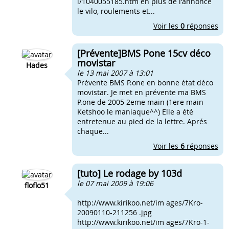
i/1040055185.htm en plus de l'annonce
le vilo, roulements et...
Voir les
0
réponses
[Prévente]BMS Pone 15cv déco
movistar
Hades
le 13 mai 2007 à 13:01
Prévente BMS P.one en bonne état déco
movistar. Je met en prévente ma BMS
P.one de 2005 2eme main (1ere main
Ketshoo le maniaque^^) Elle a été
entretenue au pied de la lettre. Aprés
chaque...
Voir les
6
réponses
[tuto] Le rodage by 103d
le 07 mai 2009 à 19:06
floflo51
http://www.kirikoo.net/im ages/7Kro-
20090110-211256 .jpg
http://www.kirikoo.net/im ages/7Kro-1-