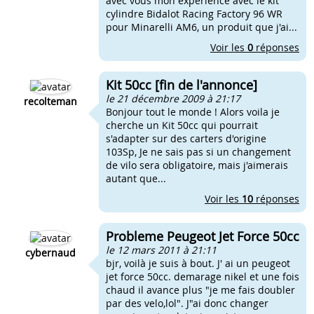
avec vous mon expérience avec le kit
cylindre Bidalot Racing Factory 96 WR
pour Minarelli AM6, un produit que j'ai...
Voir les
0
réponses
Kit 50cc [fin de l'annonce]
le 21 décembre 2009 à 21:17
recolteman
Bonjour tout le monde ! Alors voila je
cherche un Kit 50cc qui pourrait
s'adapter sur des carters d'origine
103Sp, Je ne sais pas si un changement
de vilo sera obligatoire, mais j'aimerais
autant que...
Voir les
10
réponses
Probleme Peugeot Jet Force 50cc
le 12 mars 2011 à 21:11
cybernaud
bjr, voilà je suis à bout. J' ai un peugeot
jet force 50cc. demarage nikel et une fois
chaud il avance plus "je me fais doubler
par des velo,lol". J"ai donc changer