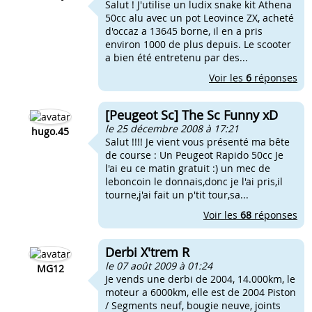
Salut ! J'utilise un ludix snake kit Athena
50cc alu avec un pot Leovince ZX, acheté
d'occaz a 13645 borne, il en a pris
environ 1000 de plus depuis. Le scooter
a bien été entretenu par des...
Voir les
6
réponses
[Peugeot Sc] The Sc Funny xD
le 25 décembre 2008 à 17:21
hugo.45
Salut !!!! Je vient vous présenté ma bête
de course : Un Peugeot Rapido 50cc Je
l'ai eu ce matin gratuit :) un mec de
leboncoin le donnais,donc je l'ai pris,il
tourne,j'ai fait un p'tit tour,sa...
Voir les
68
réponses
Derbi X'trem R
le 07 août 2009 à 01:24
MG12
Je vends une derbi de 2004, 14.000km, le
moteur a 6000km, elle est de 2004 Piston
/ Segments neuf, bougie neuve, joints