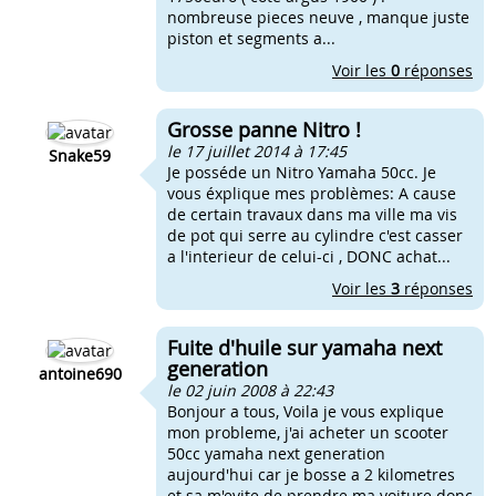
nombreuse pieces neuve , manque juste
piston et segments a...
Voir les
0
réponses
Grosse panne Nitro !
le 17 juillet 2014 à 17:45
Snake59
Je posséde un Nitro Yamaha 50cc. Je
vous éxplique mes problèmes: A cause
de certain travaux dans ma ville ma vis
de pot qui serre au cylindre c'est casser
a l'interieur de celui-ci , DONC achat...
Voir les
3
réponses
Fuite d'huile sur yamaha next
generation
antoine690
le 02 juin 2008 à 22:43
Bonjour a tous, Voila je vous explique
mon probleme, j'ai acheter un scooter
50cc yamaha next generation
aujourd'hui car je bosse a 2 kilometres
et sa m'evite de prendre ma voiture donc