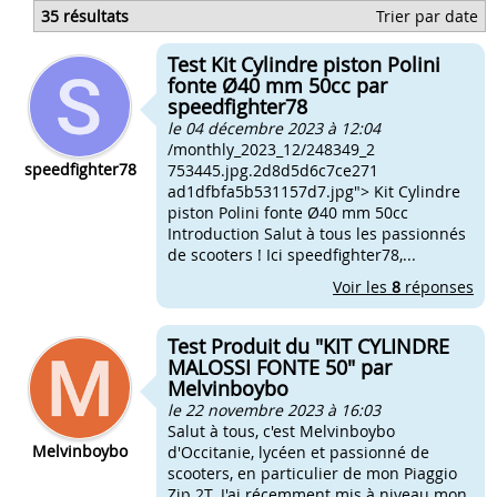
Changer piston 85
35 résultats
Trier par date
Les outils pour changer un piston
Quand changer sa bougie 50cc
Test Kit Cylindre piston Polini
Comment changer cable d'accelerateur 50cc
fonte Ø40 mm 50cc par
speedfighter78
le 04 décembre 2023 à 12:04
/monthly_2023_12/248349_2
speedfighter78
753445.jpg.2d8d5d6c7ce271
ad1dfbfa5b531157d7.jpg"> Kit Cylindre
piston Polini fonte Ø40 mm 50cc
Introduction Salut à tous les passionnés
de scooters ! Ici speedfighter78,...
Voir les
8
réponses
Test Produit du "KIT CYLINDRE
MALOSSI FONTE 50" par
Melvinboybo
le 22 novembre 2023 à 16:03
Salut à tous, c'est Melvinboybo
Melvinboybo
d'Occitanie, lycéen et passionné de
scooters, en particulier de mon Piaggio
Zip 2T. J'ai récemment mis à niveau mon