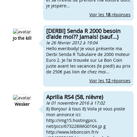
je jespere...
Voir les
18
réponses
[DERBI] Senda R 2000 besoin
d'aide moi?? Jamais! (sauf...)
jo the kill
le 26 février 2012 à 19:04
Hello everibody! Je vous présente ma
Derbi Senda R Tubulaire de 2000 moteur
Euro 2. Je l'ai trouvée sur Le Bon Coin
juste avant les vacances (le pied!) au prix
de 250€ pas loin de chez moi...
Voir les
12
réponses
Aprilia RS4 (58, nièvre)
le 01 novembre 2016 à 17:02
Wesker
8) Bonjour à tous 8) Voila je vous poste
mon annonce ici:
http://img15.hostingpics.
net/pics/673228IMG0164.jp g
http://www.leboncoin.fr/v