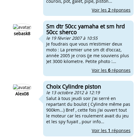
courois, pot, galet, pipe, piston...
Voir les
2
réponses
Sm dtr 50cc yamaha et sm hrd
50cc sherco
sebask8
le 19 février 2007 à 10:55
Je foudrais que vous m'estimier deux
moto : La premier une sm dt d'occaz,
année 2005 je crois (je me souviens plus
)et 3000 kilometre. Petite photo :...
Voir les
6
réponses
Choix Cylindre piston
le 13 octobre 2012 à 12:19
Alex08
Salut à tous jeudi soir j'ai serré en
repartant du boulot ( Cylindre même pas
900km...) Bref , cette fois j'ai ouvert tout
le moteur car les roulement avait du jeu
et les spy fuyait , pour info...
Voir les
1
réponses