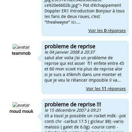
ce920e6602b.jpg"> Pot d'échappement
Doppler ER1 Introduction Bonjour à tous
les fans de deux roues, c'est
"thealwayse" ici....
Voir les
0
réponses
probleme de reprise
le 04 janvier 2008 à 20:37
teammob
salut alor voila j'ai un probleme de
reprise qui est asser f!1 enfete entre 45
et 60 mon scoot n'a plus de reprise alor
si je suis a 45km/h dans une monter et
que je veu le rélancer imposible il va...
Voir les
11
réponses
probleme de reprise !!!
le 15 décembre 2007 à 09:21
moud mouk
slt a tous! je posséde un rocket mdk: -pot
conti chr -carbut 17.5 ( gicleur 88) -vario
malossi ( galet de 6.0g) -couroi conti -