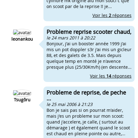
cylindre mk origine alu mon souci c que
on scoot par de la reprise !! je...
Voir les
2
réponses
Probleme reprise scooter chaud,
le 24 mars 2011 à 20:22
leonankou
Bonjour, j'ai un booster année 1999 j'ai
mis un pot doppler s3r j'ai mis un gicleur
88, et des galets de 3.5. Mais depuis
quelque temp en monté je n'avence
presque plus (25/30Km/h) (en descente...
Voir les
14
réponses
Probleme de reprise, de peche
...
Tsugôru
le 25 mai 2006 à 21:23
Bon je sais pas si on pourrat m'aider,
mais j'es un probleme sur mon scoot:
quand j'accelere, je calle, ( surtout au
démarage ) et également quand le scoot
est chaud en pleine pointe ou autre,...