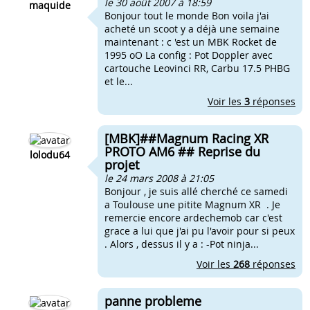
le 30 août 2007 à 18:59
maquide
Bonjour tout le monde Bon voila j'ai
acheté un scoot y a déjà une semaine
maintenant : c 'est un MBK Rocket de
1995 oO La config : Pot Doppler avec
cartouche Leovinci RR, Carbu 17.5 PHBG
et le...
Voir les
3
réponses
[MBK]##Magnum Racing XR
PROTO AM6 ## Reprise du
lolodu64
projet
le 24 mars 2008 à 21:05
Bonjour , je suis allé cherché ce samedi
a Toulouse une pitite Magnum XR . Je
remercie encore ardechemob car c'est
grace a lui que j'ai pu l'avoir pour si peux
. Alors , dessus il y a : -Pot ninja...
Voir les
268
réponses
panne probleme