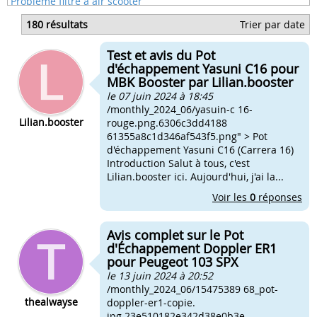
Probleme filtre à air scooter
Probleme pompe a huile scooter
180 résultats
Trier par date
Probleme scooter s'étouffe à l'acceleration
Probleme vitesse de pointe scooter
Test et avis du Pot
Problemes de demarrage scooter gilera
d'échappement Yasuni C16 pour
MBK Booster par Lilian.booster
le 07 juin 2024 à 18:45
/monthly_2024_06/yasuin-c 16-
Lilian.booster
rouge.png.6306c3dd4188
61355a8c1d346af543f5.png" > Pot
d'échappement Yasuni C16 (Carrera 16)
Introduction Salut à tous, c'est
Lilian.booster ici. Aujourd'hui, j'ai la...
Voir les
0
réponses
Avis complet sur le Pot
d'Échappement Doppler ER1
pour Peugeot 103 SPX
le 13 juin 2024 à 20:52
/monthly_2024_06/15475389 68_pot-
thealwayse
doppler-er1-copie.
jpg.23e510182e342d38e0b3e