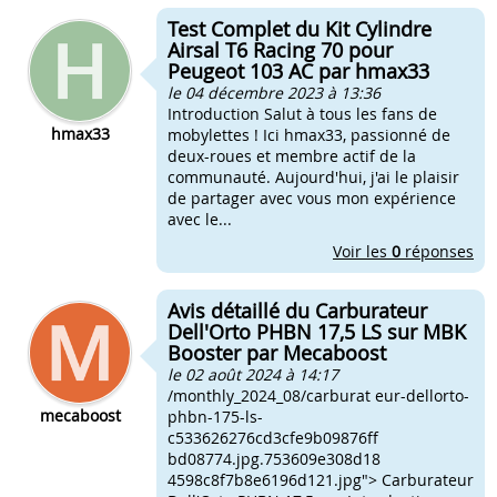
Test Complet du Kit Cylindre
Airsal T6 Racing 70 pour
Peugeot 103 AC par hmax33
le 04 décembre 2023 à 13:36
Introduction Salut à tous les fans de
hmax33
mobylettes ! Ici hmax33, passionné de
deux-roues et membre actif de la
communauté. Aujourd'hui, j'ai le plaisir
de partager avec vous mon expérience
avec le...
Voir les
0
réponses
Avis détaillé du Carburateur
Dell'Orto PHBN 17,5 LS sur MBK
Booster par Mecaboost
le 02 août 2024 à 14:17
/monthly_2024_08/carburat eur-dellorto-
mecaboost
phbn-175-ls-
c533626276cd3cfe9b09876ff
bd08774.jpg.753609e308d18
4598c8f7b8e6196d121.jpg"> Carburateur