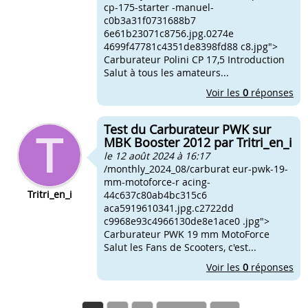
cp-175-starter -manuel-
c0b3a31f0731688b7
6e61b23071c8756.jpg.0274e
4699f47781c4351de8398fd88 c8.jpg">
Carburateur Polini CP 17,5 Introduction
Salut à tous les amateurs...
Voir les
0
réponses
Test du Carburateur PWK sur
MBK Booster 2012 par Tritri_en_i
le 12 août 2024 à 16:17
/monthly_2024_08/carburat eur-pwk-19-
mm-motoforce-r acing-
Tritri_en_i
44c637c80ab4bc315c6
aca5919610341.jpg.c2722dd
c9968e93c4966130de8e1ace0 .jpg">
Carburateur PWK 19 mm MotoForce
Salut les Fans de Scooters, c'est...
Voir les
0
réponses