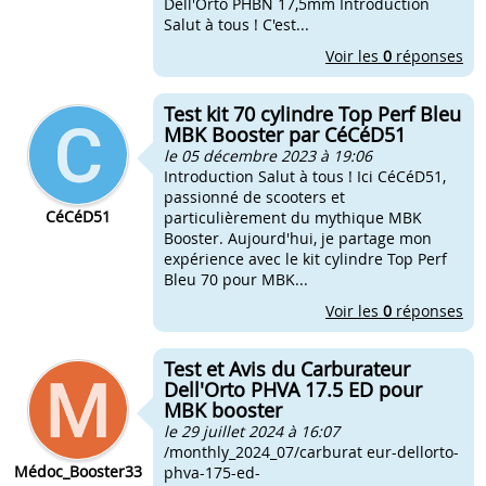
Dell'Orto PHBN 17,5mm Introduction
Salut à tous ! C'est...
Voir les
0
réponses
Test kit 70 cylindre Top Perf Bleu
MBK Booster par CéCéD51
le 05 décembre 2023 à 19:06
Introduction Salut à tous ! Ici CéCéD51,
passionné de scooters et
CéCéD51
particulièrement du mythique MBK
Booster. Aujourd'hui, je partage mon
expérience avec le kit cylindre Top Perf
Bleu 70 pour MBK...
Voir les
0
réponses
Test et Avis du Carburateur
Dell'Orto PHVA 17.5 ED pour
MBK booster
le 29 juillet 2024 à 16:07
/monthly_2024_07/carburat eur-dellorto-
Médoc_Booster33
phva-175-ed-