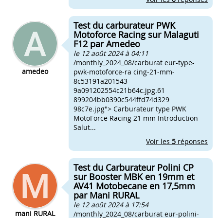
Test du carburateur PWK
Motoforce Racing sur Malaguti
F12 par Amedeo
le 12 août 2024 à 04:11
/monthly_2024_08/carburat eur-type-
amedeo
pwk-motoforce-ra cing-21-mm-
8c53191a201543
9a091202554c21b64c.jpg.61
899204bb0390c544ffd74d329
98c7e.jpg"> Carburateur type PWK
MotoForce Racing 21 mm Introduction
Salut...
Voir les
5
réponses
Test du Carburateur Polini CP
sur Booster MBK en 19mm et
AV41 Motobecane en 17,5mm
par Mani RURAL
le 12 août 2024 à 17:54
mani RURAL
/monthly_2024_08/carburat eur-polini-