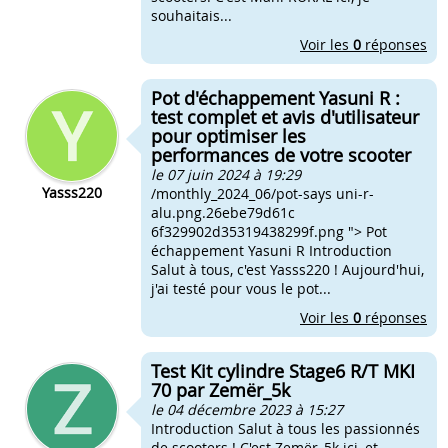
souhaitais...
Voir les
0
réponses
Pot d'échappement Yasuni R :
test complet et avis d'utilisateur
pour optimiser les
performances de votre scooter
le 07 juin 2024 à 19:29
Yasss220
/monthly_2024_06/pot-says uni-r-
alu.png.26ebe79d61c
6f329902d35319438299f.png "> Pot
échappement Yasuni R Introduction
Salut à tous, c'est Yasss220 ! Aujourd'hui,
j'ai testé pour vous le pot...
Voir les
0
réponses
Test Kit cylindre Stage6 R/T MKI
70 par Zemër_5k
le 04 décembre 2023 à 15:27
Introduction Salut à tous les passionnés
de scooters ! C'est Zemër_5k ici, et