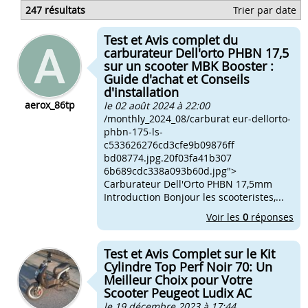
Qu'est ce qu'un kit? moto
247 résultats
Trier par date
Qu'est ce qu'un pignon moto
Qu'est ce qu'un pignon: mécanique
Test et Avis complet du
Qu'est ce qu'un amorce de serrage
carburateur Dell'orto PHBN 17,5
sur un scooter MBK Booster :
Guide d'achat et Conseils
d'installation
aerox_86tp
le 02 août 2024 à 22:00
/monthly_2024_08/carburat eur-dellorto-
phbn-175-ls-
c533626276cd3cfe9b09876ff
bd08774.jpg.20f03fa41b307
6b689cdc338a093b60d.jpg">
Carburateur Dell'Orto PHBN 17,5mm
Introduction Bonjour les scooteristes,...
Voir les
0
réponses
Test et Avis Complet sur le Kit
Cylindre Top Perf Noir 70: Un
Meilleur Choix pour Votre
Scooter Peugeot Ludix AC
le 19 décembre 2023 à 17:44