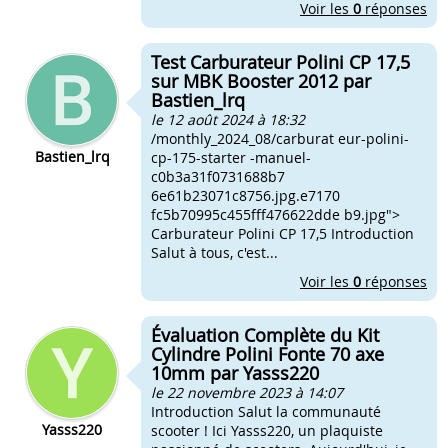
Voir les
0
réponses
Test Carburateur Polini CP 17,5
sur MBK Booster 2012 par
Bastien_lrq
le 12 août 2024 à 18:32
/monthly_2024_08/carburat eur-polini-
Bastien_lrq
cp-175-starter -manuel-
c0b3a31f0731688b7
6e61b23071c8756.jpg.e7170
fc5b70995c455fff476622dde b9.jpg">
Carburateur Polini CP 17,5 Introduction
Salut à tous, c'est...
Voir les
0
réponses
Évaluation Complète du Kit
Cylindre Polini Fonte 70 axe
10mm par Yasss220
le 22 novembre 2023 à 14:07
Introduction Salut la communauté
Yasss220
scooter ! Ici Yasss220, un plaquiste