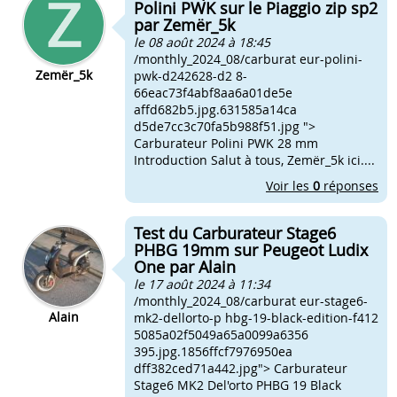
Polini PWK sur le Piaggio zip sp2
par Zemër_5k
le 08 août 2024 à 18:45
/monthly_2024_08/carburat eur-polini-
Zemër_5k
pwk-d242628-d2 8-
66eac73f4abf8aa6a01de5e
affd682b5.jpg.631585a14ca
d5de7cc3c70fa5b988f51.jpg ">
Carburateur Polini PWK 28 mm
Introduction Salut à tous, Zemër_5k ici....
Voir les
0
réponses
Test du Carburateur Stage6
PHBG 19mm sur Peugeot Ludix
One par Alain
le 17 août 2024 à 11:34
/monthly_2024_08/carburat eur-stage6-
Alain
mk2-dellorto-p hbg-19-black-edition-f412
5085a02f5049a65a0099a6356
395.jpg.1856ffcf7976950ea
dff382ced71a442.jpg"> Carburateur
Stage6 MK2 Del'orto PHBG 19 Black