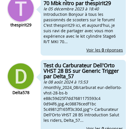
70 Mbk nitro par thespirit29
le 05 décembre 2023 à 18:40
Introduction Bonjour à tous les
passionnés de scooters sur le forum!
thespirit29
C'est thespirit29 ici, et aujourd'hui, je
suis ravi de partager avec vous mon
expérience avec le kit cylindre Stage6
R/T MKI 70...
Voir les
0
réponses
Test du Carburateur Dell'Orto
VHST 28 BS sur Generic Trigger
par Delta_57
le 08 août 2024 à 15:53
/monthly_2024_08/carburat eur-dellorto-
Delta578
vhst-28-bs-b
e88c59d25f7dd7681175593c4
0d94f6.jpg.4c08876cedf1bc
5c49812f165ff3c30d.jpg"> Carburateur
Dell'Orto VHST 28 BS Introduction Salut
les riders, Delta_57...
Voir les
0
réponses