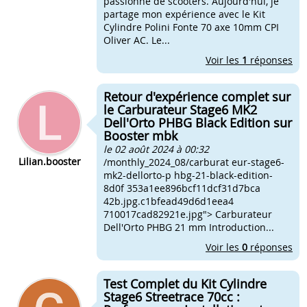
passionné de scooters. Aujourd'hui, je
partage mon expérience avec le Kit
Cylindre Polini Fonte 70 axe 10mm CPI
Oliver AC. Le...
Voir les
1
réponses
Retour d'expérience complet sur
le Carburateur Stage6 MK2
Dell'Orto PHBG Black Edition sur
Booster mbk
le 02 août 2024 à 00:32
Lilian.booster
/monthly_2024_08/carburat eur-stage6-
mk2-dellorto-p hbg-21-black-edition-
8d0f 353a1ee896bcf11dcf31d7bca
42b.jpg.c1bfead49d6d1eea4
710017cad82921e.jpg"> Carburateur
Dell'Orto PHBG 21 mm Introduction...
Voir les
0
réponses
Test Complet du Kit Cylindre
Stage6 Streetrace 70cc :