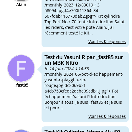
Alain
/monthly_2023_12/83019_13
58094.jpg.f4e700f11364c34
567fdeb116773dab2.jpg"> Kit cylindre
Top Perf Noir 70 fonte Introduction Salut
les riders, c'est votre pote Alain. J'ai
récemment testé le Kit...
Voir les
0
réponses
Test du Yasuni R par _fast85 sur
un MBK Nitro
le 14 juin 2024 à 14:58
/monthly_2024_06/pot-d-ec happement-
yasuni-r-piaggi o-zip-
_fast85
rouge.jpg.dc2069b2f
a4cb753cfedc2dcbe09cdb1.j pg"> Pot
échappement Yasuni R Introduction
Bonjour à tous, je suis _fast85 et je suis
ici pour...
Voir les
0
réponses