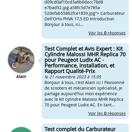
d09cd0af10cd3a6b6decc78d8
e7bad52.jpg.a58fc5d7e785a
52defab55862fce1859.jpg"> Carburateur
Dell'Orto PHVA 17,5 ED Introduction
Bonjour à tous, ici...
Voir les
0
réponses
Test Complet et Avis Expert : Kit
Cylindre Malossi MHR Replica 70
pour Peugeot Ludix AC -
Performance, Installation, et
Rapport Qualité-Prix
Alain
le 21 novembre 2023 à 15:05
Bonjour à tous, c'est Alain ici ! Passionné
de scooters et mécanicien spécialisé, je
partage aujourd'hui mon expérience
avec le kit cylindre Malossi MHR Replica
70 pour Peugeot Ludix AC. En tant...
Voir les
0
réponses
Test complet du Carburateur