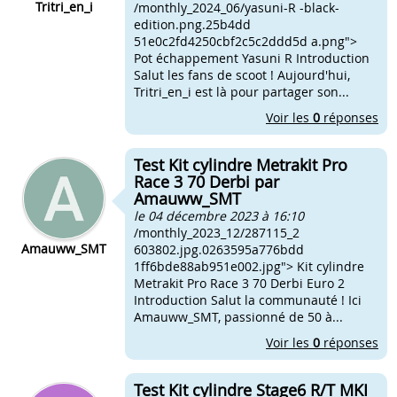
Tritri_en_i
/monthly_2024_06/yasuni-R -black-
edition.png.25b4dd
51e0c2fd4250cbf2c5c2ddd5d a.png">
Pot échappement Yasuni R Introduction
Salut les fans de scoot ! Aujourd'hui,
Tritri_en_i est là pour partager son...
Voir les
0
réponses
Test Kit cylindre Metrakit Pro
Race 3 70 Derbi par
Amauww_SMT
le 04 décembre 2023 à 16:10
/monthly_2023_12/287115_2
Amauww_SMT
603802.jpg.0263595a776bdd
1ff6bde88ab951e002.jpg"> Kit cylindre
Metrakit Pro Race 3 70 Derbi Euro 2
Introduction Salut la communauté ! Ici
Amauww_SMT, passionné de 50 à...
Voir les
0
réponses
Test Kit cylindre Stage6 R/T MKI