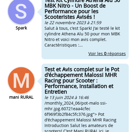
Test Kit Cylindre Athena Alu 50
MBK Nitro - Un Boost de
Performance pour les
Scooteristes Avisés !
le 22 novembre 2023 à 21:59
Spark
Salut à tous, c'est Spark! J'ai testé le kit
cylindre Athena Alu 50 pour mon MBK
Nitro et voici mon avis complet.
Caractéristiques :...
Voir les
0
réponses
Test et Avis complet sur le Pot
d'échappement Malossi MHR
Racing pour Scooter :
Performance, Installation et
Entretien
mani RURAL
le 13 juin 2024 à 16:46
/monthly_2024_06/pot-malo ssi-
mhr.jpg.60721eaa4cfec
6f969f3b2f84c5fc376.jpg"> Pot
d'échappement Malossi MHR Racing
Introduction Salut les amateurs de
scooters! C'est Mani RURAL ici, je