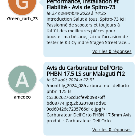
Performance, Installation et
Fiabilité - Avis de Spitro-73
le 27 novembre 2023 à 14:35
Green_carb_73
Introduction Salut à tous, Spitro-73 ici!
Passionné de scooters et toujours à
l'affût des meilleures pièces pour
booster ma bécane, j'ai eu l'occasion de
tester le Kit Cylindre Stage6 Streetrace...
Voir les
0
réponses
Avis du Carburateur Dell'Orto
PHBN 17,5 LS sur Malaguti f12
le 02 août 2024 à 22:31
/monthly_2024_08/carburat eur-dellorto-
phbn-175-ls-
amedeo
c533626276cd3cfe9b09876ff
bd08774.jpg.2b32010a1dd90
9cd60426e7235766d1e.jpg">
Carburateur Dell'Orto PHBN 17,5mm Avis
produit : Carburateur Dell'Orto...
Voir les
0
réponses