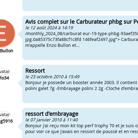
Avis complet sur le Carburateur phbg sur P
le 12 août 2024 à 14:19
/monthly_2024_08/carburat eur-19-type-phbg-93aef35
jpg.0a85375c73fa88cf1c8fd 146feaf2497.jpg"> Carburat
m'appelle Enzo Bullon et...
Bullon
Ressort
le 23 octobre 2010 à 15:49
lo34
Bonjour je possede un booster année 2003. Il contient 
polini galet 7g -Embrayage polini 2 2g -Cloche d'embray
ressort d'embrayage
le 07 janvier 2010 à 11:40
ng5916
Bonjour j'ai reçu mon kit top perf trophy 70 et je sui
pour voir ce que j'avais en ressort de poussé et en res