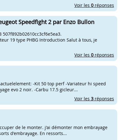
Voir les
0
réponses
eugeot Speedfight 2 par Enzo Bullon
8 507f892b02610cc3cf6e5ea3.
eur 19 type PHBG Introduction Salut à tous, je
Voir les
0
réponses
actuelelement: -Kit 50 top perf -Variateur hi speed
age evo 2 noir. -Carbu 17.5 gicleur...
Voir les
3
réponses
s occuper de le monter. j'ai démonter mon embrayage
sorts d'embrayage. En ressorts...