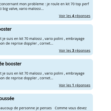
es concernant mon probleme : je roule en kit 70 top perf
 big valve, vario malossi...
Voir les
4
réponses
ooster
je suis en kit 70 malossi , vario polini , embrayage
mon de reprise doppler , cornet...
Voir les
3
réponses
ée booster
je suis en kit 70 malossi , vario polini , embrayage
mon de reprise doppler , cornet...
Voir les
1
réponses
poussée
er beaucoup de personne je penses Comme vous devez