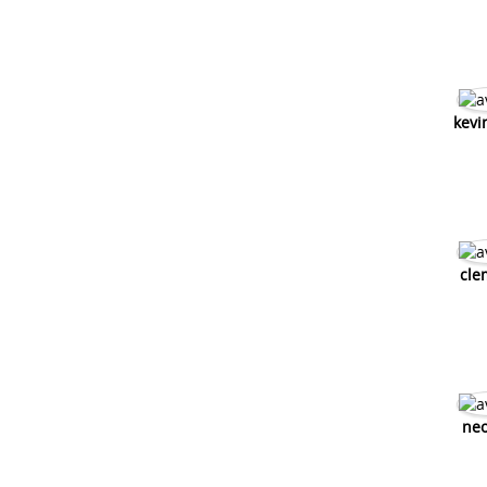
kevi
cle
neo