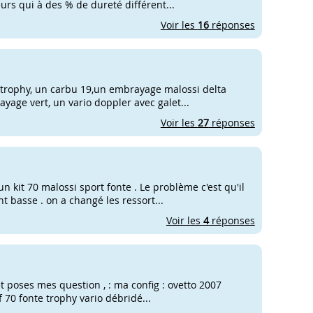
rs qui à des % de dureté différent...
Voir les
16
réponses
rf trophy, un carbu 19,un embrayage malossi delta
yage vert, un vario doppler avec galet...
Voir les
27
réponses
n kit 70 malossi sport fonte . Le problème c'est qu'il
t basse . on a changé les ressort...
Voir les
4
réponses
t poses mes question , : ma config : ovetto 2007
rf 70 fonte trophy vario débridé...