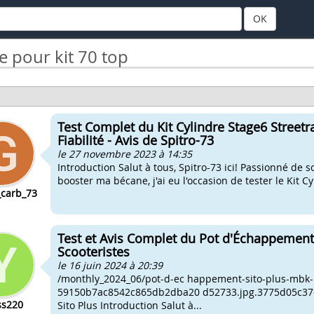
OK
e pour kit 70 top
Test Complet du Kit Cylindre Stage6 Streetra
Fiabilité - Avis de Spitro-73
le 27 novembre 2023 à 14:35
Introduction Salut à tous, Spitro-73 ici! Passionné de s
booster ma bécane, j'ai eu l'occasion de tester le Kit C
carb_73
Test et Avis Complet du Pot d'Échappement 
Scooteristes
le 16 juin 2024 à 20:39
/monthly_2024_06/pot-d-ec happement-sito-plus-mbk-b
59150b7ac8542c865db2dba20 d52733.jpg.3775d05c37d
ss220
Sito Plus Introduction Salut à...