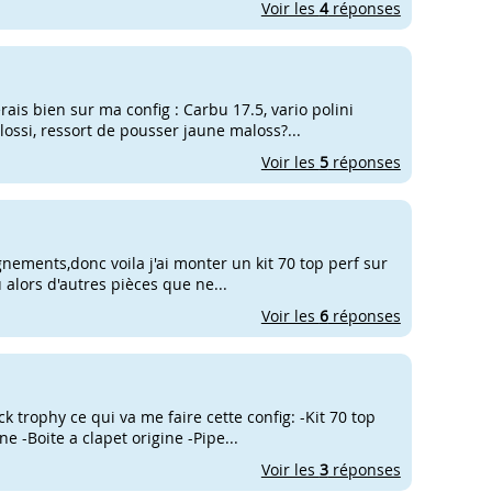
Voir les
4
réponses
rais bien sur ma config : Carbu 17.5, vario polini
ssi, ressort de pousser jaune maloss?...
Voir les
5
réponses
gnements,donc voila j'ai monter un kit 70 top perf sur
u alors d'autres pièces que ne...
Voir les
6
réponses
k trophy ce qui va me faire cette config: -Kit 70 top
e -Boite a clapet origine -Pipe...
Voir les
3
réponses