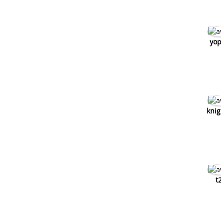
yop
knig
t