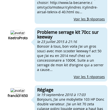
choisir: http://www.la-becanerie.c
om/cyclo/moteur/cylindres /cylindre-
airsal-teknix-d 40.html ou...
Voir les
3
réponses
Probleme serrage kit 70cc sur
keeway
KeetroProto
le 23 juillet 2015 à 21:16
Bonsoir à tous, bon voila j'ai un gros
souci avec mon scooter keeway f act 50
que j'ai eu en 2014 neuf chez un
concessionaire a 1000€. Suite a un
serrage de mon kit d'origine qui a serrer
a cause...
Voir les
1
réponses
Réglage
le 19 septembre 2010 à 17:03
franck31650
Bonjours, J'ai une mobylette 103 HP Donc
double variateur. J'ai un kit 70 zeta
culasse polini liquide pompe a haut bas