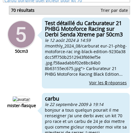
Carbu dorigine quel gicleur pour kit 70
Kit 70 carbu 12 quelle gicleur
70 résultats
Trier par date
Kit 70 top perf carbu 24
Quel gicleur carbu 19 kit 70
Test détaillé du Carburateur 21
Carbu 17.5 avec kit airsal 70
PHBG Motoforce Racing sur
Derbi Senda Xtreme par 50cm3
le 12 août 2024 à 14:59
/monthly_2024_08/carburat eur-21-phbg-
50cm3
motoforce-rac ing-black-edition-9230a38
dcc5ff750b2512943f669ef5e
.jpg.f58aadabbf02e8bc84b0
8b63155ec675.jpg"> Carburateur 21
PHBG MotoForce Racing Black Edition...
Voir les
0
réponses
carbu
le 22 septembre 2009 à 19:14
mister-flasque
bonjour a tous quelqun pourait il me
renseigner j'ai une derbi avec un kit 70
pro race et un carbu de 24 je doi mettre
quoi comme gicleur reponder moi vite sa
m'eviterai de serrer :) merci