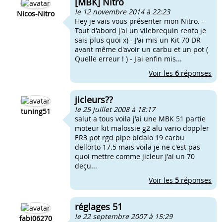
[MBK] Nitro
le 12 novembre 2014 à 22:23
Nicos-Nitro
Hey je vais vous présenter mon Nitro. -
Tout d'abord j'ai un vilebrequin renfo je
sais plus quoi x) - J'ai mis un Kit 70 DR
avant même d'avoir un carbu et un pot (
Quelle erreur ! ) - J'ai enfin mis...
Voir les
6
réponses
jicleurs??
le 25 juillet 2008 à 18:17
tuning51
salut a tous voila j'ai une MBK 51 partie
moteur kit malossie g2 alu vario doppler
ER3 pot rgd pipe bidalo 19 carbu
dellorto 17.5 mais voila je ne c'est pas
quoi mettre comme jicleur j'ai un 70
deçu...
Voir les
5
réponses
réglages 51
le 22 septembre 2007 à 15:29
fabi06270