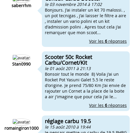
le 03 novembre 2014 à 17:02
saberrhm
Bonjours. J'ai instaler un kit 70 malossi. ,
un pot tecnigas , j'ai laisser le filtre a aire
, instaler un vario polini et un kit
d'admission polini . Apres tout cela j'ai
remarquer que mon scoot...
Voir les
6
réponses
Scooter 50c Rocket
Carbu/Cornet/Kit
Stan0990
le 01 août 2011 à 21:13
Bonsoir tout le monde 8) Voila j'ai un
Rocket Pot Yasuni Galet 5.5 le reste
d'origine. Je prend 75/80 Km J'ai envie de
rajouter un Cornet a la place de la boite
a air j'imagine que pour cela j'ai le...
Voir les
6
réponses
réglage carbu 19.5
le 15 août 2010 à 19:44
romaingiron1000
Je pensais mettre un carbu de 19.5 PHBG