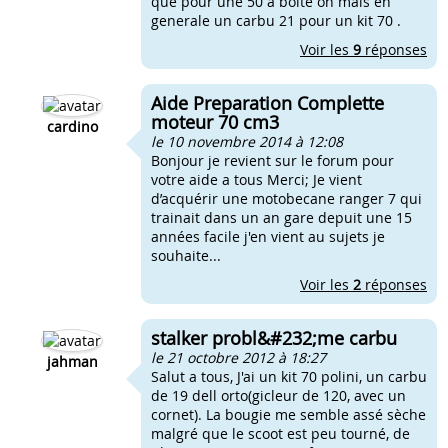
que pour une 50 a boite on mais en
generale un carbu 21 pour un kit 70 .
Voir les
9
réponses
Aide Preparation Complette
moteur 70 cm3
cardino
le 10 novembre 2014 à 12:08
Bonjour je revient sur le forum pour
votre aide a tous Merci; Je vient
d’acquérir une motobecane ranger 7 qui
trainait dans un an gare depuit une 15
années facile j'en vient au sujets je
souhaite...
Voir les
2
réponses
stalker probl&#232;me carbu
le 21 octobre 2012 à 18:27
jahman
Salut a tous, J'ai un kit 70 polini, un carbu
de 19 dell orto(gicleur de 120, avec un
cornet). La bougie me semble assé sèche
malgré que le scoot est peu tourné, de