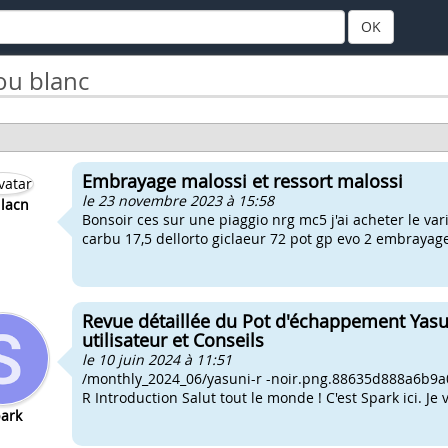
OK
ou blanc
Embrayage malossi et ressort malossi
le 23 novembre 2023 à 15:58
llacn
Bonsoir ces sur une piaggio nrg mc5 j'ai acheter le var
carbu 17,5 dellorto giclaeur 72 pot gp evo 2 embrayag
Revue détaillée du Pot d'échappement Yasu
utilisateur et Conseils
le 10 juin 2024 à 11:51
/monthly_2024_06/yasuni-r -noir.png.88635d888a6b9
R Introduction Salut tout le monde ! C'est Spark ici. J
ark