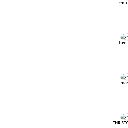
cmoi
benl
mar
CHRIST