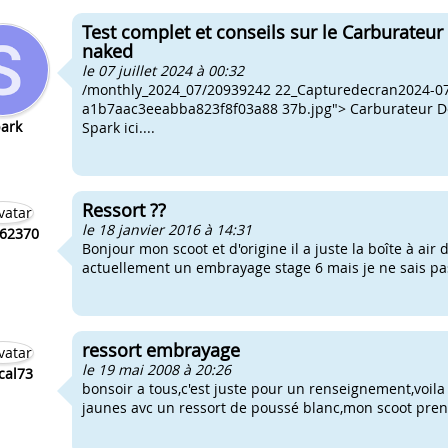
Test complet et conseils sur le Carburateu
naked
le 07 juillet 2024 à 00:32
/monthly_2024_07/20939242 22_Capturedecran2024-07-
a1b7aac3eeabba823f8f03a88 37b.jpg"> Carburateur Dell
ark
Spark ici....
Ressort ??
le 18 janvier 2016 à 14:31
-62370
Bonjour mon scoot et d'origine il a juste la boîte à air 
actuellement un embrayage stage 6 mais je ne sais pa
ressort embrayage
le 19 mai 2008 à 20:26
cal73
bonsoir a tous,c'est juste pour un renseignement,voila
jaunes avc un ressort de poussé blanc,mon scoot pren