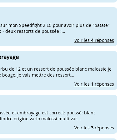
e sur mon Speedfight 2 LC pour avoir plus de "patate"
: - deux ressorts de poussée :...
Voir les
4
réponses
brayage
carbu de 12 et un ressort de poussée blanc malossie je
bouge, je vais mettre des ressort...
Voir les
1
réponses
poussée et embrayage est correct: poussé: blanc
lindre origine vario malossi multi var...
Voir les
3
réponses