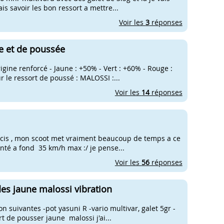
s savoir les bon ressort a mettre...
Voir les
3
réponses
e et de poussée
gine renforcé - Jaune : +50% - Vert : +60% - Rouge :
r le ressort de poussé : MALOSSI :...
Voir les
14
réponses
oucis , mon scoot met vraiment beaucoup de temps a ce
onté a fond 35 km/h max :/ je pense...
Voir les
56
réponses
es jaune malossi vibration
on suivantes -pot yasuni R -vario multivar, galet 5gr -
t de pousser jaune malossi j'ai...