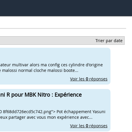
Trier par date
iateur multivar alors ma config ces cylindre d'origine
e malossi normal cloche malossi boote...
Voir les
0
réponses
ni R pour MBK Nitro : Expérience
a0 8f68dd726ecd5c742.png"> Pot échappement Yasuni
e veux partager avec vous mon expérience avec...
Voir les
0
réponses