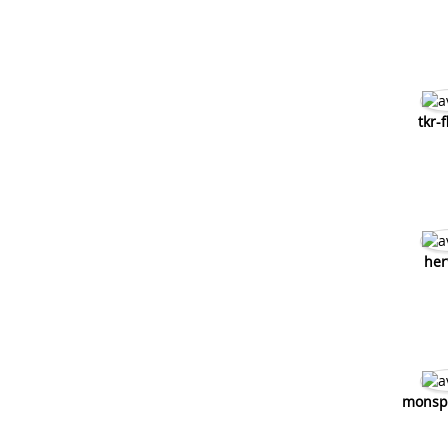
tkr-
her
monspi