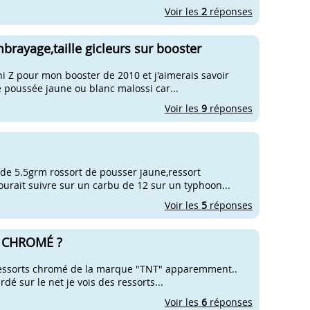
Voir les
2
réponses
mbrayage,taille gicleurs sur booster
i Z pour mon booster de 2010 et j'aimerais savoir
e poussée jaune ou blanc malossi car...
Voir les
9
réponses
t de 5.5grm rossort de pousser jaune,ressort
rait suivre sur un carbu de 12 sur un typhoon...
Voir les
5
réponses
ge CHROMÉ ?
s ressorts chromé de la marque "TNT" apparemment..
rdé sur le net je vois des ressorts...
Voir les
6
réponses