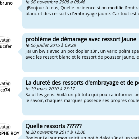
le 06 novembre 2008 à 08:46
bruno
:)Bonjour à tous, Quelle incidence si on modifie l’emb
blanc et des ressorts d'embrayage jaune. Car tout est d’
problème de démarage avec ressort jaune
le 06 juillet 2015 à 09:28
ucifer
j'ai un bw's avec un pot dopler s3r , un vario polini s
avec les ressort blanc et le ressort de pousser jaune. 
La dureté des ressorts d'embrayage et de 
le 19 mars 2010 à 23:17
co74
Salut les gens. Voilà un pti tuto qui pourra inform
le savoir, chaques marques possède ses propres couleu
Quelle ressorts ??????
le 20 novembre 2011 à 12:06
OPHE ROY
Bonjour j'ai sur mon spirit un pot bidalot s3r et un var