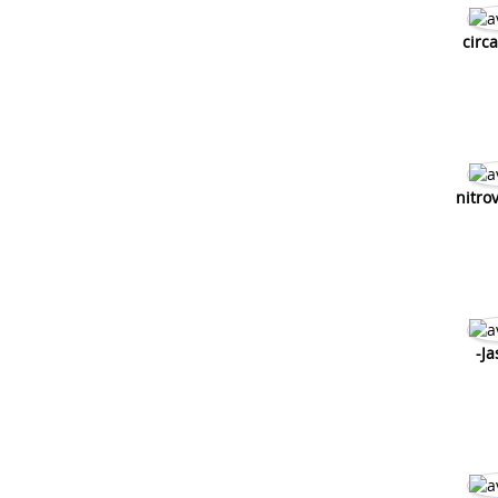
circ
nitro
-J