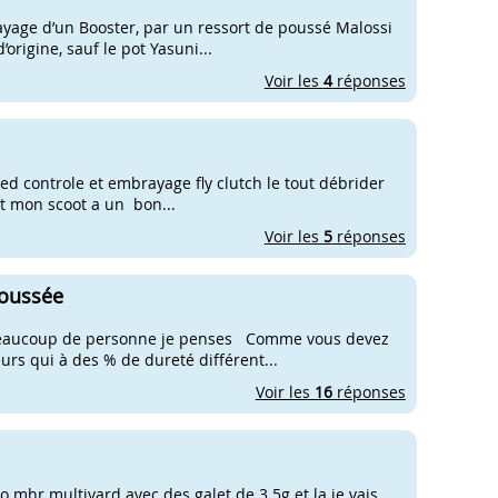
rayage d’un Booster, par un ressort de poussé Malossi
origine, sauf le pot Yasuni...
Voir les
4
réponses
peed controle et embrayage fly clutch le tout débrider
et mon scoot a un bon...
Voir les
5
réponses
poussée
er beaucoup de personne je penses Comme vous devez
rs qui à des % de dureté différent...
Voir les
16
réponses
io mhr multivard avec des galet de 3.5g et la je vais