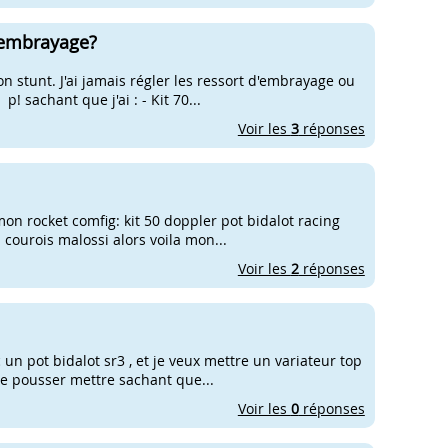
'embrayage?
n stunt. J'ai jamais régler les ressort d'embrayage ou
! sachant que j'ai : - Kit 70...
Voir les
3
réponses
 mon rocket comfig: kit 50 doppler pot bidalot racing
 courois malossi alors voila mon...
Voir les
2
réponses
c un pot bidalot sr3 , et je veux mettre un variateur top
 de pousser mettre sachant que...
Voir les
0
réponses