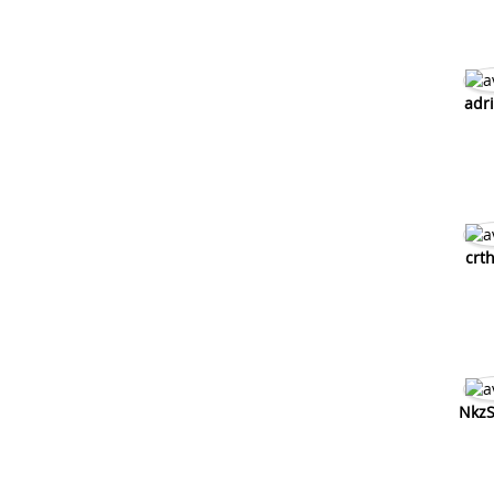
adr
crt
Nkz