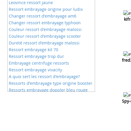
Leovince ressort jaune
Ressort embrayage origine pour ludix
Changer ressort d'embrayage am6
kif
Changer ressort embrayage typhoon
Couleur ressort d'embrayage malossi
Couleur ressort d'embrayage scooter
Dureté ressort d'embrayage malossi
Ressort embrayage kit 70
Ressort embrayage trop dur
fred
Embrayage centrifuge ressorts
Ressort embrayage vivacity
A quoi sert les ressort d'embrayage?
Ressorts d'embrayage type origine booster
Ressorts embrayage doppler bleu rouge
Pot yasuni z ressort d'embrayage
Spy-
Probleme ressort d'embrayage trop dur
Dureté ressort embrayage rouge malossi
Embrayage stage 6 quel ressort