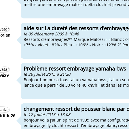
mettre une embrayage malossi delta cluch et je voudrai
aide sur La dureté des ressorts d'embrayag
le 06 décembre 2009 à 10:48
florian
Ressorts d'embrayages** Marque Malossi - - Blanc : ori
+75% - Violet : 82% - Bleu : +106% - Noir : +123% ?? Pou
Problème ressort embrayage yamaha bws
le 26 juillet 2015 à 21:20
vé29
Bonjour bonjour a tous j'ai un yamaha bws , j'ai un s
lancé que a partir de 30 voire 40 km/h ! et dans les m
changement ressort de pousser blanc par d
le 17 juillet 2013 à 13:08
ritdu26
bonjour voila j'ai un spirit de 1995 avec ma configurati
embrayage fly clucht ressort d'embrayage blanc, ressor