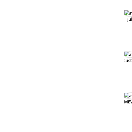
ju
cus
MEV