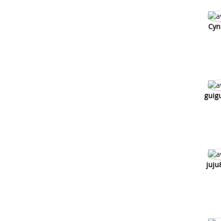
Cyn
guig
juju