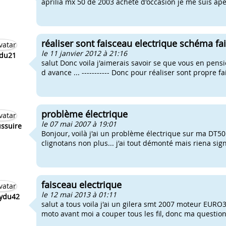
aprilia mx 50 de 2003 acheté d'occasion je me suis aper
réaliser sont faisceau electrique schéma fai
le 11 janvier 2012 à 21:16
du21
salut Donc voila j'aimerais savoir se que vous en pensi
d avance ... ----------- Donc pour réaliser sont propre fai
problème électrique
le 07 mai 2007 à 19:01
ussuire
Bonjour, voilà j'ai un problème électrique sur ma DT5
clignotans non plus... j'ai tout démonté mais riena signa
faisceau electrique
le 12 mai 2013 à 01:11
ydu42
salut a tous voila j'ai un gilera smt 2007 moteur EURO3,
moto avant moi a couper tous les fil, donc ma question 