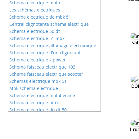
Schema electrique moto
Les schémas electriques
Schema electrique de mbk 51
Central clignotante schéma electrique
Schema electrique 50 dt
Schema electrique 51 mbk
val
Schema electrique allumage electronique
Schema electrique d'un clignotant
Schema electrique x power
Schema faisceau electrique 103
Schema faisceau electrique scooter
Schemas electrique mbk 51
DO
Mbk schema electrique
Schéma electrique motobecane
Schema electrique nitro
Schema electrique du dt 50
Schema electrique sur mbk 51
Dirt ycf 140 schema electrique
l-ru
Schema regulateur moto
Branchement electrique comodo moto