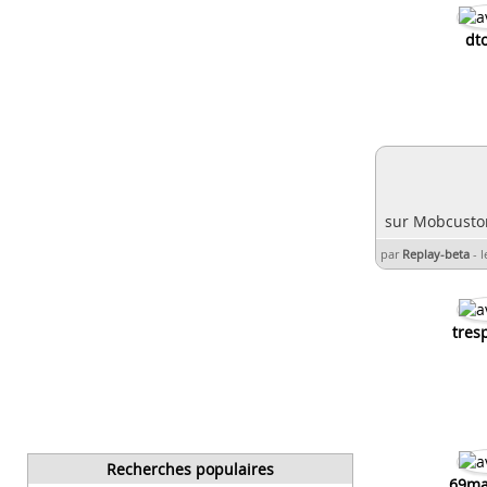
dt
sur Mobcustom
par
Replay-beta
-
l
tres
Recherches populaires
69ma