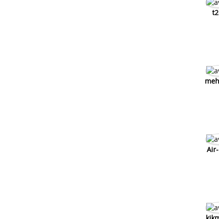
t2
meh
Air
kik