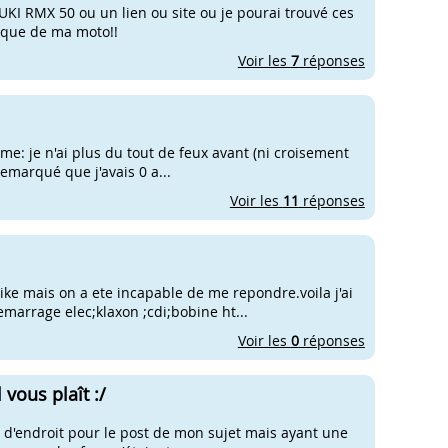
KI RMX 50 ou un lien ou site ou je pourai trouvé ces
rique de ma moto!!
Voir les
7
réponses
lème: je n'ai plus du tout de feux avant (ni croisement
emarqué que j'avais 0 a...
Voir les
11
réponses
bike mais on a ete incapable de me repondre.voila j'ai
marrage elec;klaxon ;cdi;bobine ht...
Voir les
0
réponses
 vous plaît :/
r d'endroit pour le post de mon sujet mais ayant une