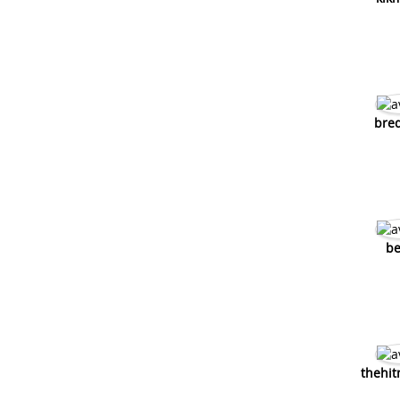
bre
be
thehi