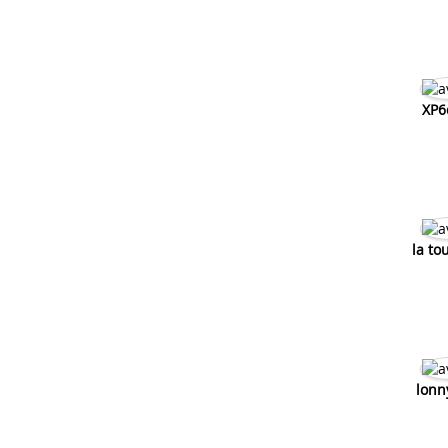
XP6
la to
lonn