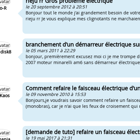
rieju rr Gros problème électrique
le 20 septembre 2012 à 20:51
o-R
Bonjour tout le monde j'ai grandement besoin de votre a
rieju rr Je vous explique mes clignotants ne marchaient 
branchement d'un démarreur électrique s
le 05 mars 2011 à 22:29
disk8
bonjour, premièrement excusez moi ci je me trompe de 
2007 moteur minarelli am6 sans démarreur électrique ju
Comment refaire le faisceau électrique d'un
le 09 novembre 2010 à 15:53
-Kaos
Bonjours,je voudrais savoir comment refaire un faiscea
(monobras), car je n'ai que les feux de croisement qui m
[demande de tuto] refaire un faisceau élec
le 19 mai 2017 à 21:31
mania