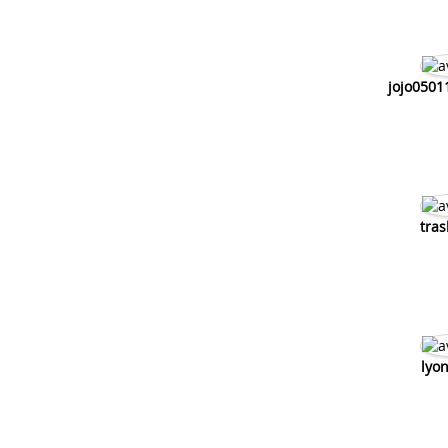
jojo050
tras
lyo