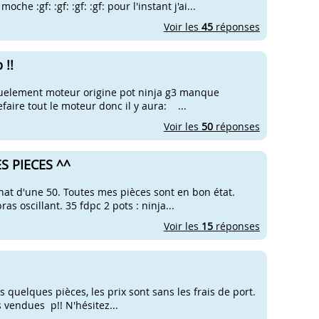
he :gf: :gf: :gf: :gf: pour l'instant j'ai...
Voir les
45
réponses
 !!
tuelement moteur origine pot ninja g3 manque
efaire tout le moteur donc il y aura: ...
Voir les
50
réponses
S PIECES ^^
at d'une 50. Toutes mes pièces sont en bon état.
s oscillant. 35 fdpc 2 pots : ninja...
Voir les
15
réponses
s quelques pièces, les prix sont sans les frais de port.
s vendues p!! N'hésitez...