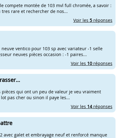
ycle compete montée de 103 mvl full chromée, a savoir :
tres rare et rechercher de nos...
Voir les
5
réponses
e neuve ventico pour 103 sp avec variateur -1 selle
eur neuves pièces occasion : -1 paires...
Voir les
10
réponses
rrasser…
s pièces qui ont un peu de valeur je veu vraiment
lot pas cher ou sinon il paye les...
Voir les
14
réponses
attre
er2 avec galet et embrayage neuf et renforcé manque