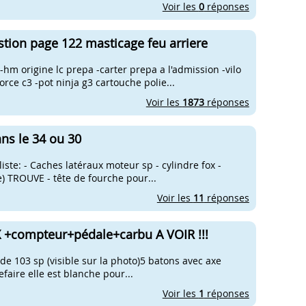
Voir les
0
réponses
tion page 122 masticage feu arriere
hm origine lc prepa -carter prepa a l'admission -vilo
rce c3 -pot ninja g3 cartouche polie...
Voir les
1873
réponses
ns le 34 ou 30
liste: - Caches latéraux moteur sp - cylindre fox -
e) TROUVE - tête de fourche pour...
Voir les
11
réponses
X +compteur+pédale+carbu A VOIR !!!
de 103 sp (visible sur la photo)5 batons avec axe
faire elle est blanche pour...
Voir les
1
réponses