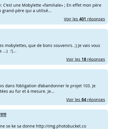
: C'est une Mobylette «familiale» ; En effet mon père
 grand-père qui a utilisé...
Voir les
401
réponses
les mobylettes, que de bons souvenirs. ;) Je vais vous
.) :'(...
Voir les
18
réponses
uis dans l’obligation d’abandonner le projet 103. Je
ées au fur et à mesure. Je...
Voir les
64
réponses
!!!
gine se ke sa donne http://img.photobucket.co