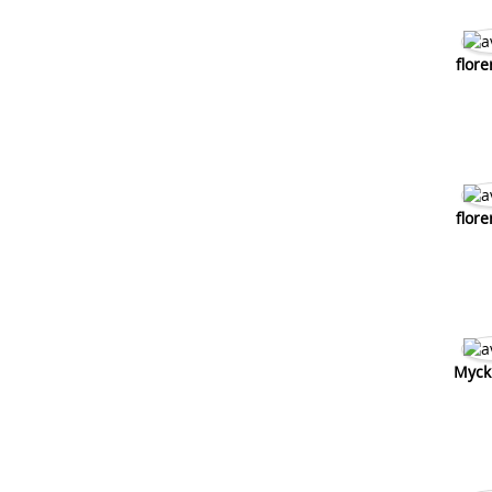
flore
flore
Myck