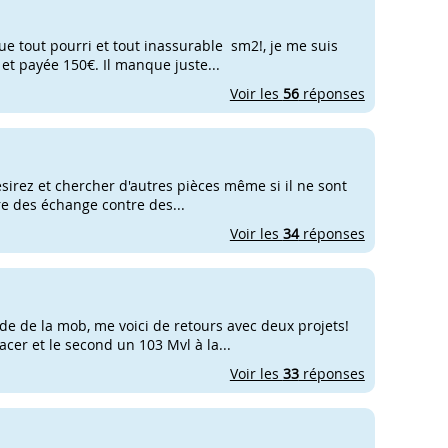
e tout pourri et tout inassurable sm2!, je me suis
 et payée 150€. Il manque juste...
Voir les
56
réponses
sirez et chercher d'autres pièces même si il ne sont
aire des échange contre des...
Voir les
34
réponses
de de la mob, me voici de retours avec deux projets!
cer et le second un 103 Mvl à la...
Voir les
33
réponses