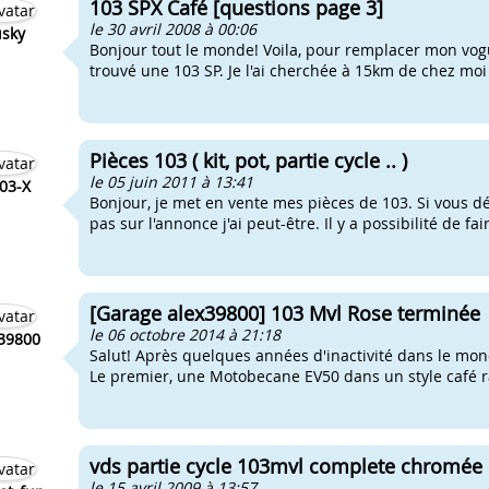
103 SPX Café [questions page 3]
le 30 avril 2008 à 00:06
sky
Bonjour tout le monde! Voila, pour remplacer mon vogu
trouvé une 103 SP. Je l'ai cherchée à 15km de chez moi
Pièces 103 ( kit, pot, partie cycle .. )
le 05 juin 2011 à 13:41
03-X
Bonjour, je met en vente mes pièces de 103. Si vous dé
pas sur l'annonce j'ai peut-être. Il y a possibilité de f
[Garage alex39800] 103 Mvl Rose terminée
le 06 octobre 2014 à 21:18
39800
Salut! Après quelques années d'inactivité dans le mon
Le premier, une Motobecane EV50 dans un style café ra
vds partie cycle 103mvl complete chromée
le 15 avril 2009 à 13:57