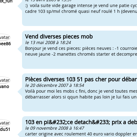
ot_fun
:) voila suite vide garage intense je vend une patie c
cadre 103 sp/mvl chromé quasi neuf roulé 1 h (devenu 
Vend diverses pieces mob
le 13 mai 2008 à 18:24
pee86
Bonjour je vend ces pieces: pièces neuves : -1 courroi
neuve jaune -2 manettes chromés starter et decompress
Pièces diverses 103 51 pas cher pour déba
le 20 décembre 2007 à 18:54
vano
Voilà pour moi les mobs c fini, donc je vend toutes me
débarrasser alors si qqun habite pas loin je lui fais un 
103 en pi&#232;ce detach&#233; prix a deb
le 09 novembre 2008 à 16:47
xdu51
carter origine avec roulement 40 euro vario doppler 