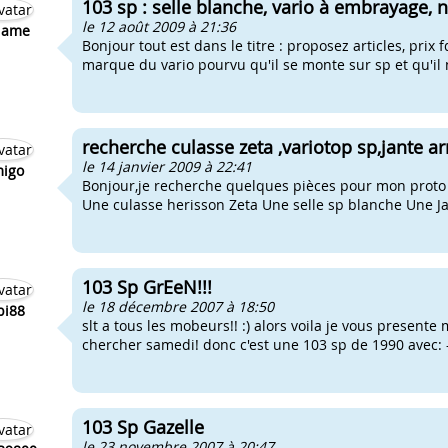
103 sp : selle blanche, vario à embrayage, n
le 12 août 2009 à 21:36
lame
Bonjour tout est dans le titre : proposez articles, prix
marque du vario pourvu qu'il se monte sur sp et qu'il ne
recherche culasse zeta ,variotop sp,jante arr
le 14 janvier 2009 à 22:41
igo
Bonjour,je recherche quelques pièces pour mon proto 
Une culasse herisson Zeta Une selle sp blanche Une Ja
103 Sp GrEeN!!!
le 18 décembre 2007 à 18:50
bi88
slt a tous les mobeurs!! :) alors voila je vous presente m
chercher samedi! donc c'est une 103 sp de 1990 avec: -
103 Sp Gazelle
le 23 novembre 2007 à 20:47