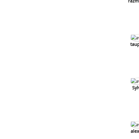
razm
tau
Syl
ale