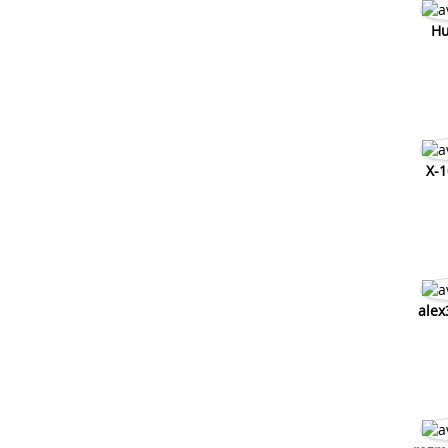
Hu
X-1
alex