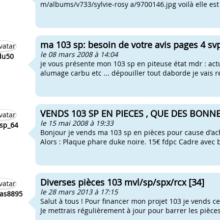
m/albums/v733/sylvie-rosy a/9700146.jpg voilà elle est moc
ma 103 sp: besoin de votre avis pages 4 svp
le 08 mars 2008 à 14:04
idu50
je vous présente mon 103 sp en piteuse état mdr : ac
alumage carbu etc ... dépouiller tout daborde je vais r
VENDS 103 SP EN PIECES , QUE DES BONNE
le 15 mai 2008 à 19:33
sp_64
Bonjour je vends ma 103 sp en pièces pour cause d'ach
Alors : Plaque phare duke noire. 15€ fdpc Cadre avec bra
Diverses pièces 103 mvl/sp/spx/rcx [34]
le 28 mars 2013 à 17:15
as8895
Salut à tous ! Pour financer mon projet 103 je vends ce
Je mettrais régulièrement à jour pour barrer les pièce