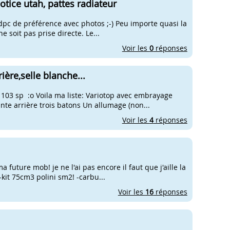
otice utah, pattes radiateur
 fdpc de préférence avec photos ;-) Peu importe quasi la
 soit pas prise directe. Le...
Voir les
0
réponses
ière,selle blanche...
103 sp :o Voila ma liste: Variotop avec embrayage
nte arrière trois batons Un allumage (non...
Voir les
4
réponses
a future mob! je ne l'ai pas encore il faut que j'aille la
kit 75cm3 polini sm2! -carbu...
Voir les
16
réponses