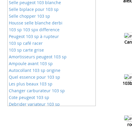
alex
Selle peugeot 103 blanche
Selle biplace pour 103 sp
Selle chopper 103 sp
Housse selle blanche derbi
103 sp 103 spx difference
Peugeot 103 sp à rupteur
Can
103 sp café racer
103 sp carte grise
Amortisseurs peugeot 103 sp
Ampoule avant 103 sp
Autocollant 103 sp origine
Quel essence pour 103 sp
103b
Les plus beaux 103 sp
Changer carburateur 103 sp
Cote peugeot 103 sp
Debrider variateur 103 sp
Barre renfort 103 sp
Cadre mobylette 103 sp
Mobylette peugeot 103 sp
ro
Mono amortisseur 103 sp