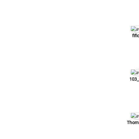
fif
103_
Thom