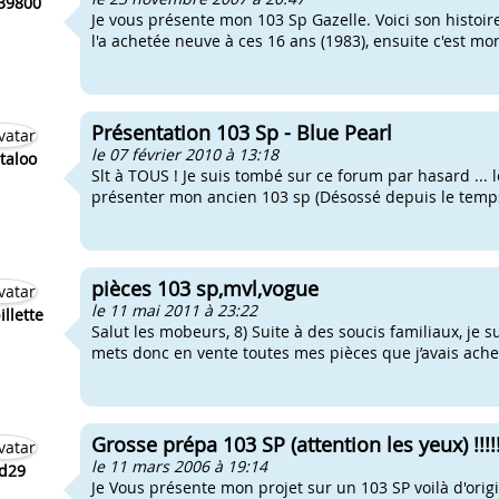
39800
Je vous présente mon 103 Sp Gazelle. Voici son histoire
l'a achetée neuve à ces 16 ans (1983), ensuite c'est mon
Présentation 103 Sp - Blue Pearl
le 07 février 2010 à 13:18
taloo
Slt à TOUS ! Je suis tombé sur ce forum par hasard ... 
présenter mon ancien 103 sp (Désossé depuis le temps ..
pièces 103 sp,mvl,vogue
le 11 mai 2011 à 23:22
illette
Salut les mobeurs, 8) Suite à des soucis familiaux, je s
mets donc en vente toutes mes pièces que j’avais achet
Grosse prépa 103 SP (attention les yeux) !!!!!!
le 11 mars 2006 à 19:14
d29
Je Vous présente mon projet sur un 103 SP voilà d'ori