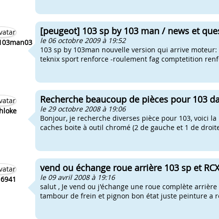
[peugeot] 103 sp by 103 man / news et ques
le 06 octobre 2009 à 19:52
1103man03
103 sp by 103man nouvelle version qui arrive moteur: -
teknix sport renforce -roulement fag comptetition renfo
Recherche beaucoup de pièces pour 103 da
le 29 octobre 2008 à 19:06
hloke
Bonjour, je recherche diverses pièce pour 103, voici la 
caches boite à outil chromé (2 de gauche et 1 de droit
vend ou échange roue arrière 103 sp et RC
le 09 avril 2008 à 19:16
n6941
salut , Je vend ou j'échange une roue complète arrière 
tambour de frein et pignon bon état juste peinture a re