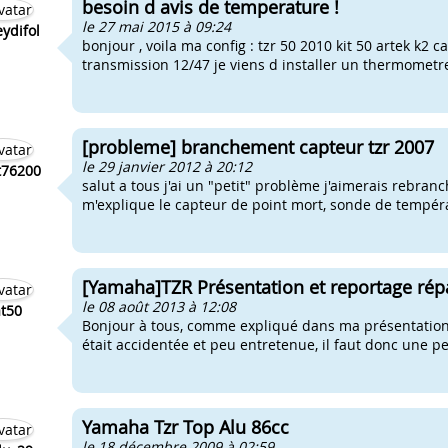
besoin d avis de temperature !
le 27 mai 2015 à 09:24
eydifol
bonjour , voila ma config : tzr 50 2010 kit 50 artek k2 
transmission 12/47 je viens d installer un thermometr
[probleme] branchement capteur tzr 2007
le 29 janvier 2012 à 20:12
t76200
salut a tous j'ai un "petit" problème j'aimerais rebran
m'explique le capteur de point mort, sonde de températu
[Yamaha]TZR Présentation et reportage répa
le 08 août 2013 à 12:08
t50
Bonjour à tous, comme expliqué dans ma présentation, j
était accidentée et peu entretenue, il faut donc une pet
Yamaha Tzr Top Alu 86cc
le 18 décembre 2009 à 02:59