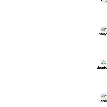
Xr_
bboyt
doudo
Kana-