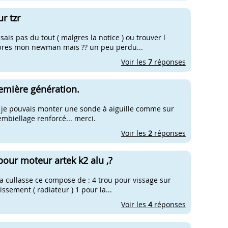
r tzr
sais pas du tout ( malgres la notice ) ou trouver l
e apres mon newman mais ?? un peu perdu...
Voir les
7
réponses
emière génération.
si je pouvais monter une sonde à aiguille comme sur
embiellage renforcé... merci.
Voir les
2
réponses
our moteur artek k2 alu ,?
 ma cullasse ce compose de : 4 trou pour vissage sur
ssement ( radiateur ) 1 pour la...
Voir les
4
réponses