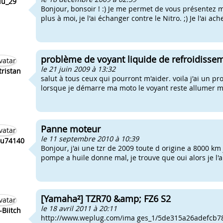
du_29
Bonjour, bonsoir ! :) Je me permet de vous présentez ma
plus à moi, je l'ai échanger contre le Nitro. ;) Je l'ai ach
problème de voyant liquide de refroidisse
le 21 juin 2009 à 13:32
ristan
salut à tous ceux qui pourront m'aider. voila j'ai un 
lorsque je démarre ma moto le voyant reste allumer 
Panne moteur
le 11 septembre 2010 à 10:39
u74140
Bonjour, j'ai une tzr de 2009 toute d origine a 8000 km j
pompe a huile donne mal, je trouve que oui alors je l'ai
[Yamaha²] TZR70 &amp; FZ6 S2
le 18 avril 2011 à 20:11
Biitch
http://www.weplug.com/ima ges_1/5de315a26adefcb7884