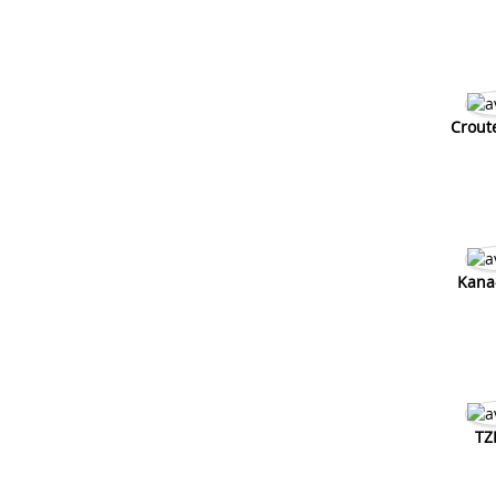
Crout
Kana-
TZ