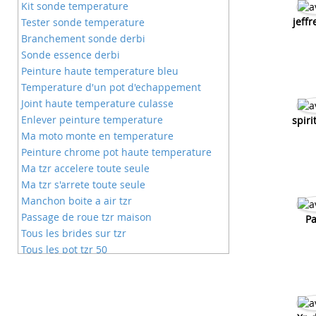
Kit sonde temperature
jeffr
Tester sonde temperature
Branchement sonde derbi
Sonde essence derbi
Peinture haute temperature bleu
Temperature d'un pot d'echappement
Joint haute temperature culasse
Enlever peinture temperature
spiri
Ma moto monte en temperature
Peinture chrome pot haute temperature
Ma tzr accelere toute seule
Ma tzr s'arrete toute seule
Manchon boite a air tzr
Passage de roue tzr maison
Pa
Tous les brides sur tzr
Tous les pot tzr 50
Vis de richesse tzr 50
50 tzr pas cher
Ampoule feu avant tzr
Quel carbu pour tzr 50