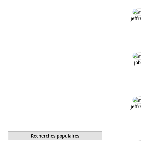
jeffr
job
jeffr
Recherches populaires