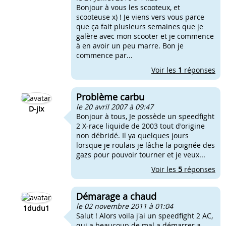
Bonjour à vous les scooteux, et
scooteuse x) ! Je viens vers vous parce
que ça fait plusieurs semaines que je
galère avec mon scooter et je commence
à en avoir un peu marre. Bon je
commence par...
Voir les
1
réponses
Problème carbu
le 20 avril 2007 à 09:47
D-j!x
Bonjour à tous, Je possède un speedfight
2 X-race liquide de 2003 tout d'origine
non débridé. Il ya quelques jours
lorsque je roulais je lâche la poignée des
gazs pour pouvoir tourner et je veux...
Voir les
5
réponses
Démarage a chaud
le 02 novembre 2011 à 01:04
1dudu1
Salut ! Alors voila j'ai un speedfight 2 AC,
qui a beaucoup de mal a démarrer a