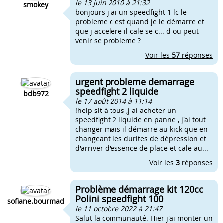
le 13 juin 2010 à 21:32
smokey
bonjours j ai un speedfight 1 lc le
probleme c est quand je le démarre et
que j accelere il cale se c... d ou peut
venir se probleme ?
Voir les
57
réponses
urgent probleme demarrage
speedfight 2 liquide
bdb972
le 17 août 2014 à 11:14
!help slt à tous ,j ai acheter un
speedfight 2 liquide en panne , j'ai tout
changer mais il démarre au kick que en
changeant les durites de dépression et
d'arriver d'essence de place et cale au...
Voir les
3
réponses
Problème démarrage kit 120cc
Polini speedfight 100
sofiane.bourmad
le 11 octobre 2022 à 21:47
Salut la communauté. Hier j'ai monter un