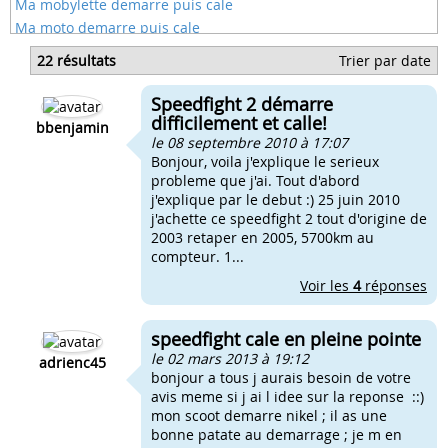
Ma mobylette demarre puis cale
Ma moto demarre puis cale
50 qui demarre mais cale
22 résultats
Trier par date
50 qui demarre puis cale
Mon speedfight ne demarre pas
Speedfight 2 démarre
Ma moto demarre a froid mais cale a chaud
difficilement et calle!
bbenjamin
le 08 septembre 2010 à 17:07
Bonjour, voila j'explique le serieux
probleme que j'ai. Tout d'abord
j'explique par le debut :) 25 juin 2010
j'achette ce speedfight 2 tout d'origine de
2003 retaper en 2005, 5700km au
compteur. 1...
Voir les
4
réponses
speedfight cale en pleine pointe
le 02 mars 2013 à 19:12
adrienc45
bonjour a tous j aurais besoin de votre
avis meme si j ai l idee sur la reponse ::)
mon scoot demarre nikel ; il as une
bonne patate au demarrage ; je m en