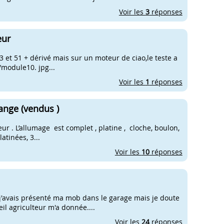
Voir les
3
réponses
eur
103 et 51 + dérivé mais sur un moteur de ciao,le teste a
/module10. jpg...
Voir les
1
réponses
ange (vendus )
ur . L’allumage est complet , platine , cloche, boulon,
latinées, 3...
Voir les
10
réponses
, j'avais présenté ma mob dans le garage mais je doute
eil agriculteur m'a donnée....
Voir les
24
réponses