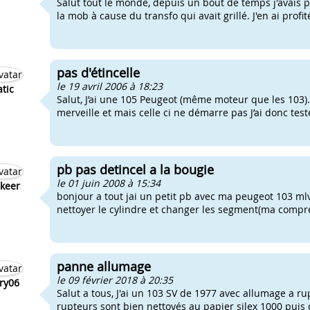
Salut tout le monde, depuis un bout de temps j'avais pl
la mob à cause du transfo qui avait grillé. J'en ai profi
pas d'étincelle
le 19 avril 2006 à 18:23
atic
Salut, J’ai une 105 Peugeot (même moteur que les 103).
merveille et mais celle ci ne démarre pas J’ai donc testé 
pb pas detincel a la bougie
le 01 juin 2008 à 15:34
ikeer
bonjour a tout jai un petit pb avec ma peugeot 103 mlv 
nettoyer le cylindre et changer les segment(ma compr
panne allumage
le 09 février 2018 à 20:35
ry06
Salut a tous, J'ai un 103 SV de 1977 avec allumage a ru
rupteurs sont bien nettoyés au papier silex 1000 puis 