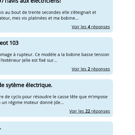
1!avis aux électriciens!
s au bout de trente secondes elle s'éteignait et
teur, mes vis platinées et ma bobine...
Voir les
4
réponses
geot 103
umage à rupteur. Ce modèle a la bobine basse tension
extérieur (elle est fixé sur...
Voir les
2
réponses
e sytème électrique.
ière de cyclo pour résoudre le casse tête que m'impose
à un régime moteur donné (de...
Voir les
22
réponses
.