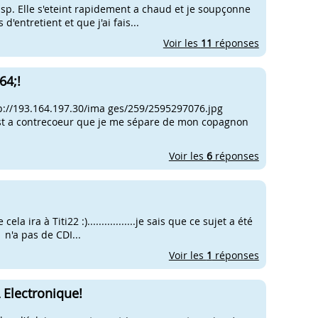
sp. Elle s'eteint rapidement a chaud et je soupçonne
d'entretient et que j'ai fais...
Voir les
11
réponses
64;!
p://193.164.197.30/ima ges/259/2595297076.jpg
est a contrecoeur que je me sépare de mon copagnon
Voir les
6
réponses
a ira à Titi22 :).................je sais que ce sujet a été
n'a pas de CDI...
Voir les
1
réponses
 Electronique!