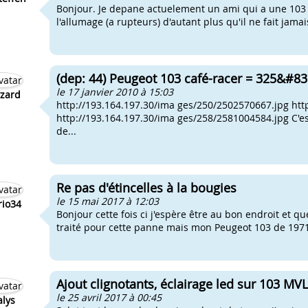
Bonjour. Je depane actuelement un ami qui a une 103 
l'allumage (a rupteurs) d'autant plus qu'il ne fait jamais 
(dep: 44) Peugeot 103 café-racer = 325&#83
le 17 janvier 2010 à 15:03
zard
http://193.164.197.30/ima ges/250/2502570667.jpg htt
http://193.164.197.30/ima ges/258/2581004584.jpg C'
de...
Re pas d'étincelles à la bougies
le 15 mai 2017 à 12:03
io34
Bonjour cette fois ci j'espère être au bon endroit et que cel
traité pour cette panne mais mon Peugeot 103 de 1971 
Ajout clignotants, éclairage led sur 103 MVL
le 25 avril 2017 à 00:45
alys