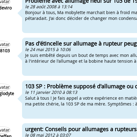
Problème avec allumage neuf sur 103 de 197
le 28 août 2008 à 13:14
deviro
Bonjour à tous, Ma mobylette marchait bien à froid mai
pétaradait. J'ai donc décider de changer mon condensa
Pas d'étincelle sur allumage à rupteur peu
le 24 mai 2015 à 10:06
8103
Je suis embêté depuis un bout de temps avec mon all
à l'intérieur de l'allumage et la bobine haute tension à l'
103 SP : Problème supposé d'allumage ou d
le 11 janvier 2010 à 08:13
glodyte
Salut à tous ! Je fais appel a votre expérience en mat
ma petite chérie, la 103 SP de ma mère. Symptômes : 
urgent: Conseils pour allumages a rupteurs
le 08 mai 2012 à 03:07
teffen