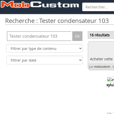
Recherche : Tester condensateur 103
16 résultats
OK
Acheter cette
par
mobcustom
-
l
xylu