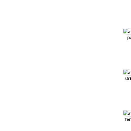
scooter
Tester un regulateur de tension
p
str
Ter