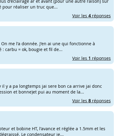
us d'éclairage ar et avant (pour une autre raison) sur
té pour réaliser un truc que...
Voir les
4
réponses
 On me l'a donnée. J'en ai une qui fonctionne à
: carbu = ok, bougie et fil de...
Voir les
1
réponses
il y a pa longtemps jai sere bon ca arrive jai donc
ession et bonne)et pui au moment de la...
Voir les
8
réponses
pteur et bobine HT, l'avance et réglée a 1.5mm et les
dégraissé. Le condensateur je...