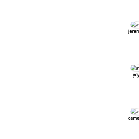
jere
yo
came