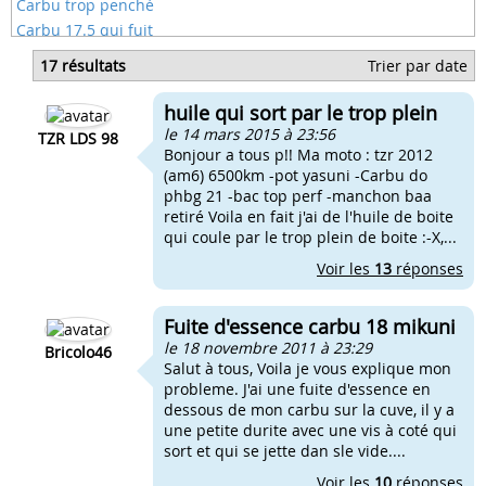
Carbu trop penché
Carbu 17.5 qui fuit
Carbu qui fuit pencher
17 résultats
Trier par date
Booster fuite d'essence carbu
Ludix fuite d'essence carbu
huile qui sort par le trop plein
Fuite essence carbu gurtner
le 14 mars 2015 à 23:56
TZR LDS 98
Bonjour a tous p!! Ma moto : tzr 2012
(am6) 6500km -pot yasuni -Carbu do
phbg 21 -bac top perf -manchon baa
retiré Voila en fait j'ai de l'huile de boite
qui coule par le trop plein de boite :-X,...
Voir les
13
réponses
Fuite d'essence carbu 18 mikuni
le 18 novembre 2011 à 23:29
Bricolo46
Salut à tous, Voila je vous explique mon
probleme. J'ai une fuite d'essence en
dessous de mon carbu sur la cuve, il y a
une petite durite avec une vis à coté qui
sort et qui se jette dan sle vide....
Voir les
10
réponses