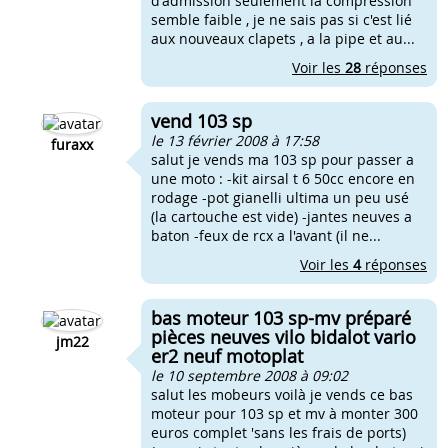
d'admission seulement la compression
semble faible , je ne sais pas si c'est lié
aux nouveaux clapets , a la pipe et au...
Voir les
28
réponses
vend 103 sp
le 13 février 2008 à 17:58
furaxx
salut je vends ma 103 sp pour passer a
une moto : -kit airsal t 6 50cc encore en
rodage -pot gianelli ultima un peu usé
(la cartouche est vide) -jantes neuves a
baton -feux de rcx a l'avant (il ne...
Voir les
4
réponses
bas moteur 103 sp-mv préparé
pièces neuves vilo bidalot vario
jm22
er2 neuf motoplat
le 10 septembre 2008 à 09:02
salut les mobeurs voilà je vends ce bas
moteur pour 103 sp et mv à monter 300
euros complet 'sans les frais de ports)