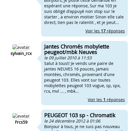
Bonjours, je poste cette demande en
espérant une réponse, Sur ma 103 je
suis obligé d'appuyé non stop sur le
starter , a environ moitier Sinon elle cale
direct, tien pas le ralentit , et je peut...
Voir les
17
réponses
Jantes Chromés mobylette
peugeot/mbk Neuves
sylvain_rcx
le 09 juillet 2010 à 11:53
Salut à tous!! Je vends une paire de
jantes NEUVES 16 pouces, jamais
montées, chromés, provenant d'une
peugeot 103. Elles vont sur toutes
mobylettes peugeot 103 vogue, sp, spx,
rcx, mvl ... , mbk...
Voir les
1
réponses
PEUGEOT 103 sp - Chromatik
le 24 décembre 2012 à 01:06
Frcs59
Bonjour à tous, je ne suis pas nouveau