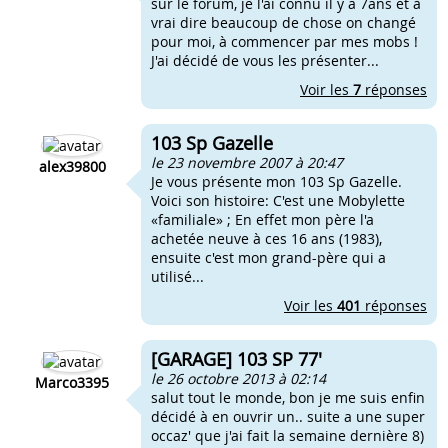
sur le forum, je l'ai connu il y a 7ans et à
vrai dire beaucoup de chose on changé
pour moi, à commencer par mes mobs !
J'ai décidé de vous les présenter...
Voir les
7
réponses
103 Sp Gazelle
le 23 novembre 2007 à 20:47
alex39800
Je vous présente mon 103 Sp Gazelle.
Voici son histoire: C'est une Mobylette
«familiale» ; En effet mon père l'a
achetée neuve à ces 16 ans (1983),
ensuite c'est mon grand-père qui a
utilisé...
Voir les
401
réponses
[GARAGE] 103 SP 77'
le 26 octobre 2013 à 02:14
Marco3395
salut tout le monde, bon je me suis enfin
décidé à en ouvrir un.. suite a une super
occaz' que j'ai fait la semaine dernière 8)