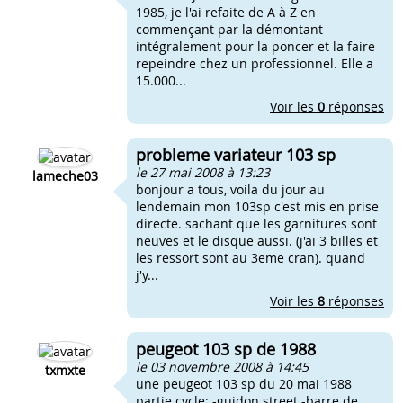
1985, je l'ai refaite de A à Z en
commençant par la démontant
intégralement pour la poncer et la faire
repeindre chez un professionnel. Elle a
15.000...
Voir les
0
réponses
probleme variateur 103 sp
le 27 mai 2008 à 13:23
lameche03
bonjour a tous, voila du jour au
lendemain mon 103sp c'est mis en prise
directe. sachant que les garnitures sont
neuves et le disque aussi. (j'ai 3 billes et
les ressort sont au 3eme cran). quand
j'y...
Voir les
8
réponses
peugeot 103 sp de 1988
le 03 novembre 2008 à 14:45
txmxte
une peugeot 103 sp du 20 mai 1988
partie cycle: -guidon street -barre de