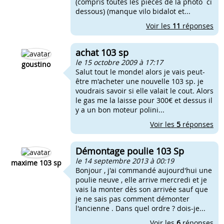
(compris toutes les pièces de la photo ci
dessous) (manque vilo bidalot et...
Voir les
11
réponses
achat 103 sp
le 15 octobre 2009 à 17:17
goustino
Salut tout le monde! alors je vais peut-
être m'acheter une nouvelle 103 sp. je
voudrais savoir si elle valait le cout. Alors
le gas me la laisse pour 300€ et dessus il
y a un bon moteur polini...
Voir les
5
réponses
Démontage poulie 103 Sp
le 14 septembre 2013 à 00:19
maxime 103 sp
Bonjour , j'ai commandé aujourd'hui une
poulie neuve , elle arrive mercredi et je
vais la monter dès son arrivée sauf que
je ne sais pas comment démonter
l'ancienne . Dans quel ordre ? dois-je...
Voir les
6
réponses