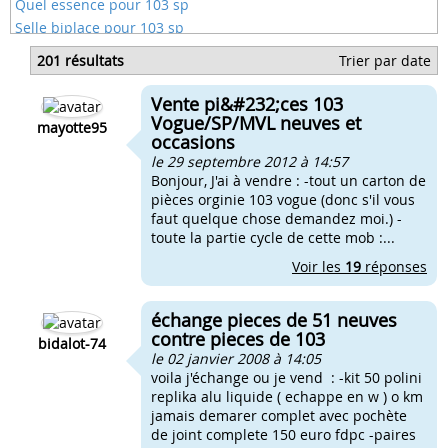
Quel essence pour 103 sp
Selle biplace pour 103 sp
Selle blanche pour 103 sp
201 résultats
Trier par date
Les plus beaux 103 sp
Changer carburateur 103 sp
Vente pi&#232;ces 103
Cote peugeot 103 sp
Vogue/SP/MVL neuves et
mayotte95
occasions
le 29 septembre 2012 à 14:57
Bonjour, J'ai à vendre : -tout un carton de
pièces orginie 103 vogue (donc s'il vous
faut quelque chose demandez moi.) -
toute la partie cycle de cette mob :...
Voir les
19
réponses
échange pieces de 51 neuves
contre pieces de 103
bidalot-74
le 02 janvier 2008 à 14:05
voila j'échange ou je vend : -kit 50 polini
replika alu liquide ( echappe en w ) o km
jamais demarer complet avec pochète
de joint complete 150 euro fdpc -paires