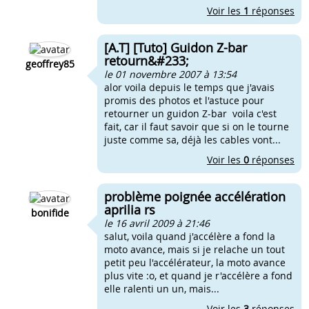
Voir les
1
réponses
[A.T] [Tuto] Guidon Z-bar
retourn&#233;
geoffrey85
le 01 novembre 2007 à 13:54
alor voila depuis le temps que j'avais
promis des photos et l'astuce pour
retourner un guidon Z-bar voila c'est
fait, car il faut savoir que si on le tourne
juste comme sa, déjà les cables vont...
Voir les
0
réponses
problème poignée accélération
aprilia rs
bonifide
le 16 avril 2009 à 21:46
salut, voila quand j'accélère a fond la
moto avance, mais si je relache un tout
petit peu l'accélérateur, la moto avance
plus vite :o, et quand je r'accélère a fond
elle ralenti un un, mais...
Voir les
3
réponses