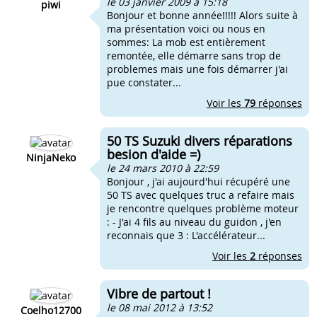
le 03 janvier 2009 à 15:18
piwi
Bonjour et bonne année!!!!! Alors suite à
ma présentation voici ou nous en
sommes: La mob est entièrement
remontée, elle démarre sans trop de
problemes mais une fois démarrer j'ai
pue constater...
Voir les
79
réponses
50 TS Suzuki divers réparations
besion d'aide =)
NinjaNeko
le 24 mars 2010 à 22:59
Bonjour , j'ai aujourd'hui récupéré une
50 TS avec quelques truc a refaire mais
je rencontre quelques problème moteur
: - J'ai 4 fils au niveau du guidon , j'en
reconnais que 3 : L'accélérateur...
Voir les
2
réponses
Vibre de partout !
le 08 mai 2012 à 13:52
Coelho12700