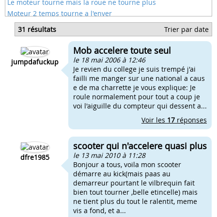
Le moteur tourne mais la roue ne tourne plus
Moteur 2 temps tourne a l'enver
Moteur tourne vite au ralenti
31 résultats
Trier par date
Vario qui tourne dans le vide
Cloche allumage ne tourne pas
Mob accelere toute seul
Barillet am6 qui tourne pas
le 18 mai 2006 à 12:46
jumpdafuckup
Je revien du college je suis trempé j'ai
failli me manger sur une national a caus
e de ma charrette je vous explique: Je
roule normalement pour tout a coup je
voi l'aiguille du compteur qui dessent a...
Voir les
17
réponses
scooter qui n'accelere quasi plus
le 13 mai 2010 à 11:28
dfre1985
Bonjour a tous, voila mon scooter
démarre au kick(mais paas au
demarreur pourtant le vilbrequin fait
bien tout tourner ,belle etincelle) mais
ne tient plus du tout le ralentit, meme
vis a fond, et a...