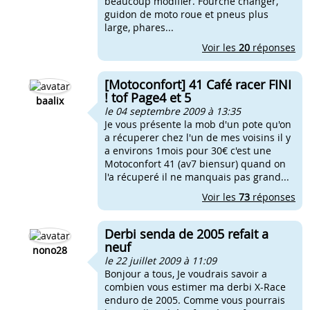
beaucoup modifier. Fourche changer,
guidon de moto roue et pneus plus
large, phares...
Voir les
20
réponses
[Motoconfort] 41 Café racer FINI
! tof Page4 et 5
baalix
le 04 septembre 2009 à 13:35
Je vous présente la mob d'un pote qu'on
a récuperer chez l'un de mes voisins il y
a environs 1mois pour 30€ c'est une
Motoconfort 41 (av7 biensur) quand on
l'a récuperé il ne manquais pas grand...
Voir les
73
réponses
Derbi senda de 2005 refait a
neuf
nono28
le 22 juillet 2009 à 11:09
Bonjour a tous, Je voudrais savoir a
combien vous estimer ma derbi X-Race
enduro de 2005. Comme vous pourrais