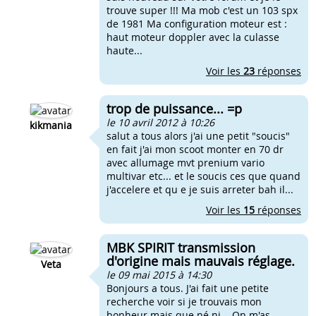
trouve super !!! Ma mob c'est un 103 spx
de 1981 Ma configuration moteur est :
haut moteur doppler avec la culasse
haute...
Voir les
23
réponses
trop de puissance... =p
le 10 avril 2012 à 10:26
kikmania
salut a tous alors j'ai une petit "soucis"
en fait j'ai mon scoot monter en 70 dr
avec allumage mvt prenium vario
multivar etc... et le soucis ces que quand
j'accelere et qu e je suis arreter bah il...
Voir les
15
réponses
MBK SPIRIT transmission
d'origine mais mauvais réglage.
Veta
le 09 mai 2015 à 14:30
Bonjours a tous. J'ai fait une petite
recherche voir si je trouvais mon
bonheur mais que né ni... On m'as