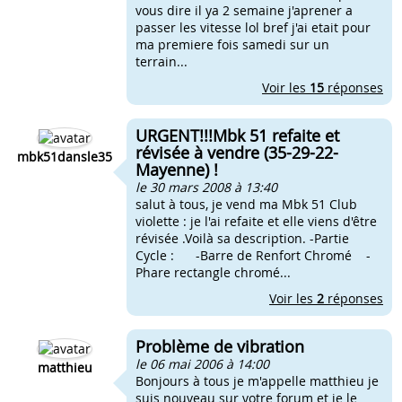
vous dire il ya 2 semaine j'aprener a
passer les vitesse lol bref j'ai etait pour
ma premiere fois samedi sur un
terrain...
Voir les
15
réponses
URGENT!!!Mbk 51 refaite et
révisée à vendre (35-29-22-
mbk51dansle35
Mayenne) !
le 30 mars 2008 à 13:40
salut à tous, je vend ma Mbk 51 Club
violette : je l'ai refaite et elle viens d'être
révisée .Voilà sa description. -Partie
Cycle : -Barre de Renfort Chromé -
Phare rectangle chromé...
Voir les
2
réponses
Problème de vibration
le 06 mai 2006 à 14:00
matthieu
Bonjours à tous je m'appelle matthieu je
suis nouveau sur votre forum et je le