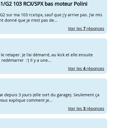
G1/G2 103 RCX/SPX bas moteur Polini
2 sur ma 103 rcx/spx, sauf que j'y arrive pas. J'ai mis
nt donné que je n'est pas de...
Voir les
7
réponses
e retaper. Je l'ai démarré, au kick et elle ensuite
edémarrer :'( Il y a une...
Voir les
4
réponses
 l'ai depuis 3 jours (elle sort du garage). Seulement ça
e vous explique comment je...
Voir les
3
réponses