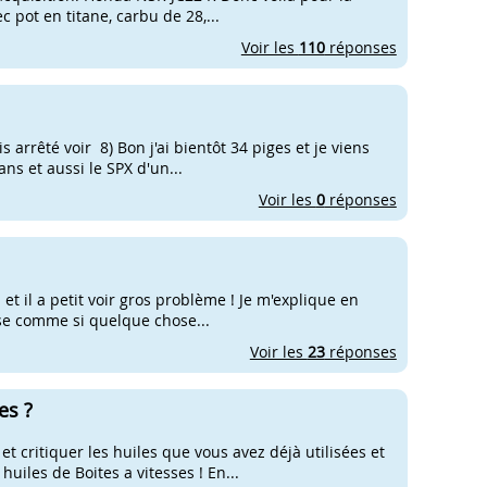
c pot en titane, carbu de 28,...
Voir les
110
réponses
s arrêté voir 8) Bon j'ai bientôt 34 piges et je viens
ns et aussi le SPX d'un...
Voir les
0
réponses
 et il a petit voir gros problème ! Je m'explique en
esse comme si quelque chose...
Voir les
23
réponses
es ?
et critiquer les huiles que vous avez déjà utilisées et
iles de Boites a vitesses ! En...