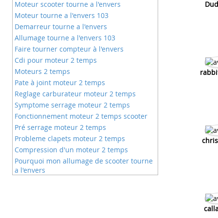
Moteur scooter tourne a l'envers
Dud
Moteur tourne a l'envers 103
Demarreur tourne a l'envers
Allumage tourne a l'envers 103
Faire tourner compteur à l'envers
Cdi pour moteur 2 temps
Moteurs 2 temps
rabbi
Pate à joint moteur 2 temps
Reglage carburateur moteur 2 temps
Symptome serrage moteur 2 temps
Fonctionnement moteur 2 temps scooter
Pré serrage moteur 2 temps
Probleme clapets moteur 2 temps
chri
Compression d'un moteur 2 temps
Pourquoi mon allumage de scooter tourne
a l'envers
Comment regler l'allumage d'un moteur 2
temps
Pas d'étincelle bougie moteur 2 temps
call
Comment decalaminer un moteur 2 temps