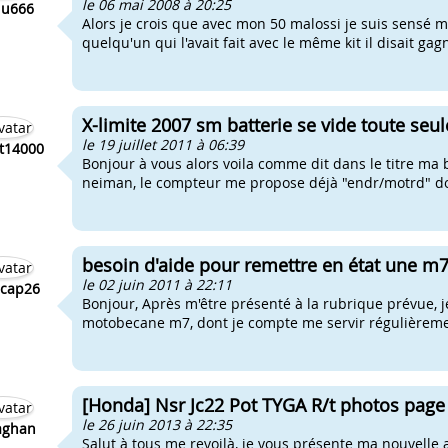
le 06 mai 2008 à 20:25
u666
Alors je crois que avec mon 50 malossi je suis sensé me
quelqu'un qui l'avait fait avec le même kit il disait gag
X-limite 2007 sm batterie se vide toute seul
le 19 juillet 2011 à 06:39
t14000
Bonjour à vous alors voila comme dit dans le titre ma b
neiman, le compteur me propose déjà "endr/motrd" do
besoin d'aide pour remettre en état une m
le 02 juin 2011 à 22:11
scap26
Bonjour, Après m'être présenté à la rubrique prévue, je
motobecane m7, dont je compte me servir régulièremen
[Honda] Nsr Jc22 Pot TYGA R/t photos page
le 26 juin 2013 à 22:35
aghan
Salut à tous me revoilà, je vous présente ma nouvelle 