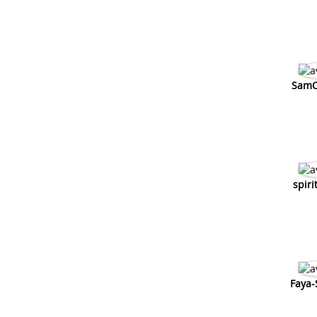
Faut il vidanger un moteur 2 temp
Detonation sur un moteur 2 temps
SamC
spiri
Faya-