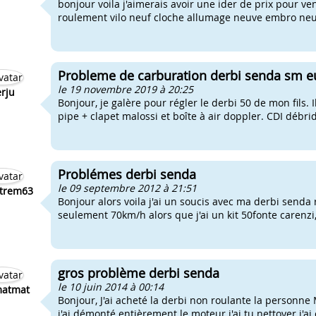
bonjour voila j'aimerais avoir une ider de prix pour v
roulement vilo neuf cloche allumage neuve embro neuf
Probleme de carburation derbi senda sm eu
le 19 novembre 2019 à 20:25
rju
Bonjour, je galère pour régler le derbi 50 de mon fils. 
pipe + clapet malossi et boîte à air doppler. CDI débride
Problémes derbi senda
le 09 septembre 2012 à 21:51
trem63
Bonjour alors voila j'ai un soucis avec ma derbi send
seulement 70km/h alors que j'ai un kit 50fonte carenzi, 
gros problème derbi senda
le 10 juin 2014 à 00:14
matmat
Bonjour, J'ai acheté la derbi non roulante la personne 
j'ai démonté entièrement le moteur j'ai tu nettoyer j'ai 