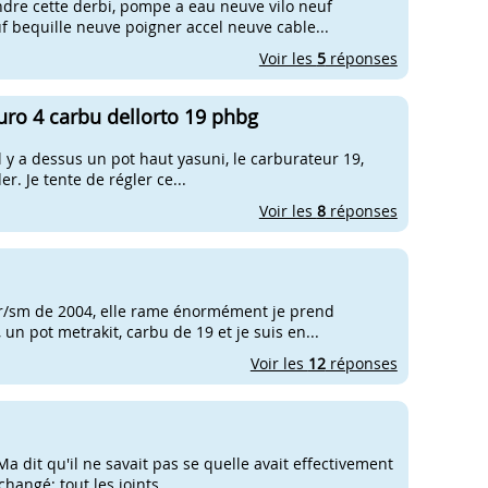
endre cette derbi, pompe a eau neuve vilo neuf
 bequille neuve poigner accel neuve cable...
Voir les
5
réponses
ro 4 carbu dellorto 19 phbg
Il y a dessus un pot haut yasuni, le carburateur 19,
r. Je tente de régler ce...
Voir les
8
réponses
a r/sm de 2004, elle rame énormément je prend
un pot metrakit, carbu de 19 et je suis en...
Voir les
12
réponses
Ma dit qu'il ne savait pas se quelle avait effectivement
changé: tout les joints...