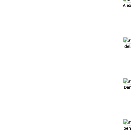
Ale
Probleme lumiere derbi senda
Probleme regulateur derbi senda
del
Der
ben