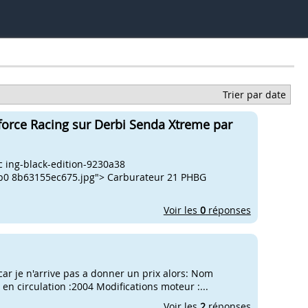
Trier par date
force Racing sur Derbi Senda Xtreme par
 ing-black-edition-9230a38
b0 8b63155ec675.jpg"> Carburateur 21 PHBG
Voir les
0
réponses
ar je n'arrive pas a donner un prix alors: Nom
en circulation :2004 Modifications moteur :...
Voir les
2
réponses