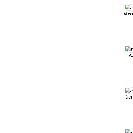
Vtec
A
Der