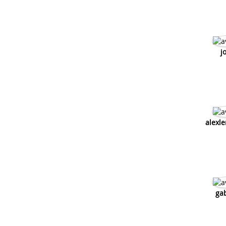
j
alexl
ga