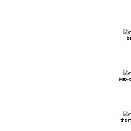
be
Max-x
the 