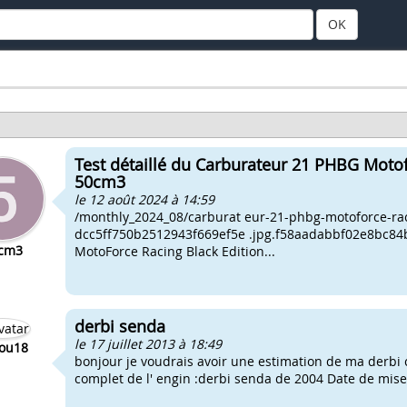
OK
Test détaillé du Carburateur 21 PHBG Moto
50cm3
le 12 août 2024 à 14:59
/monthly_2024_08/carburat eur-21-phbg-motoforce-rac
dcc5ff750b2512943f669ef5e .jpg.f58aadabbf02e8bc84
cm3
MotoForce Racing Black Edition...
derbi senda
le 17 juillet 2013 à 18:49
ou18
bonjour je voudrais avoir une estimation de ma derbi c
complet de l' engin :derbi senda de 2004 Date de mise 