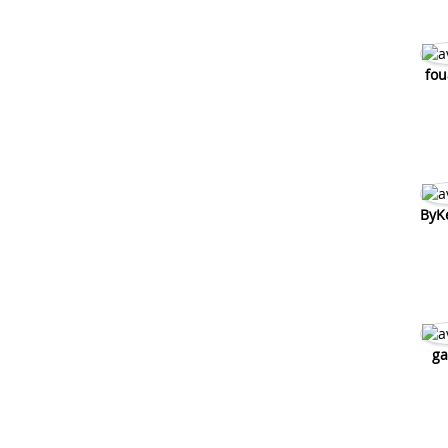
fou
ByK
ga