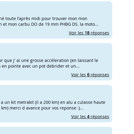
7
rché toute l'après midi pour trouver mon mon
 sm et mon carbu DO de 19 mm PHBG DS. la moto...
Voir les
18
réponses
 que j' ai une grosse accéleration (en laissant le
 en pointe avec un pot debrider et un...
Voir les
6
réponses
 un kit metrakit (il a 200 km) en alu a culasse haute
km) merci d avance pour vos reponse :)...
Voir les
4
réponses