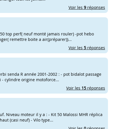
Voir les
9
réponses
t 50 top perf( neuf monté jamais rouler) -pot hebo
ger( remettre boite a air(préparer))...
Voir les
5
réponses
derbi senda R année 2001-2002 : - pot bidalot passage
 - cylindre origine motoforce...
Voir les
15
réponses
f. Niveau moteur il y a : - Kit 50 Malossi MHR réplica
ut (casi neuf) - Vilo type...
Voir les
0
réponses