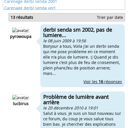
Carenage derbi senda 2001
Carenage derbi senda vert
Carenage derbi senda xtrem
13 résultats
Trier par date
Cable d'embrayage derbi senda
Derbi senda reglage carbu
derbi senda sm 2002, pas de
Durite radiateur derbi senda
lumiere...
pyrowoupa
le 08 juin 2009 à 19:56
Bonjour a tous, Voila j'ai un derbi senda
qui me pose probleme en ce moment
elle n'a plus de lumiere. :( Quand je dis
lumiere c'est plus de feu de croisement,
plein phare,feu de position arriere;
mais...
Voir les
16
réponses
Problème de lumière avant
arrière
lucbirus
le 20 décembre 2010 à 19:01
Salut à vous. Je suis un tout nouveau sur
ce forum, du coup je vous salue tous
bien bas. je chercher des explications