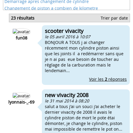
Demarrage apres changement de cylindre
Changement de piston a combien de kilometre
Prix changement piston 50cc
23 résultats
Trier par date
Quand changer piston 50
Changer piston 85
scooter vivacity
Les outils pour changer un piston
le 05 avril 2016 à 10:07
fun08
BONJOUR A TOUS j ai changer
récemment mon cylindre piston ainsi
que les joints il a redémarrer sans que
je n ai pas eue besoin de toucher au
réglage de la carburation mais le
lendemain...
Voir les
2
réponses
new vivacity 2008
le 31 mai 2014 à 08:20
lyonnais-_-69
salut a tous j'ai un souci j'ai acheter le
dernier vivacity de 2008 il avais le
cylindre piston de mort le pote étai
démonter, je change le cylindre, piston
mai impossible de remettre le pot on...