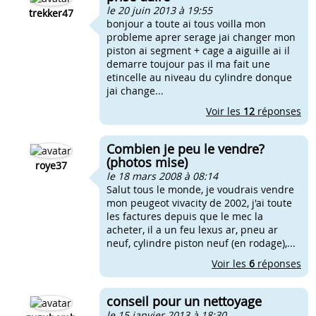
le 20 juin 2013 à 19:55
trekker47
bonjour a toute ai tous voilla mon
probleme aprer serage jai changer mon
piston ai segment + cage a aiguille ai il
demarre toujour pas il ma fait une
etincelle au niveau du cylindre donque
jai change...
Voir les
12
réponses
Combien je peu le vendre?
(photos mise)
roye37
le 18 mars 2008 à 08:14
Salut tous le monde, je voudrais vendre
mon peugeot vivacity de 2002, j'ai toute
les factures depuis que le mec la
acheter, il a un feu lexus ar, pneu ar
neuf, cylindre piston neuf (en rodage),...
Voir les
6
réponses
conseil pour un nettoyage
le 15 janvier 2013 à 18:30