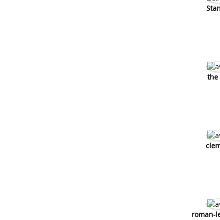
Sta
the
cle
roman-l