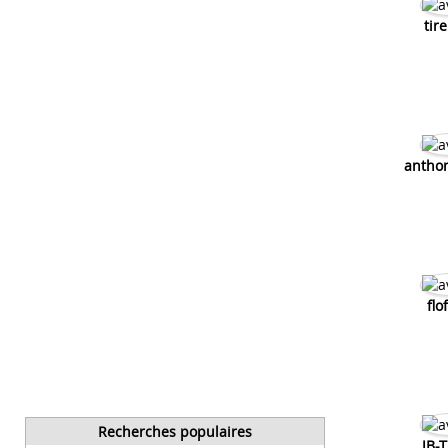
tir
antho
flo
Recherches populaires
JB-