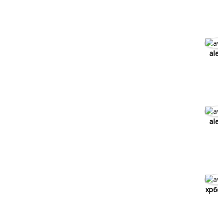
al
al
xp6