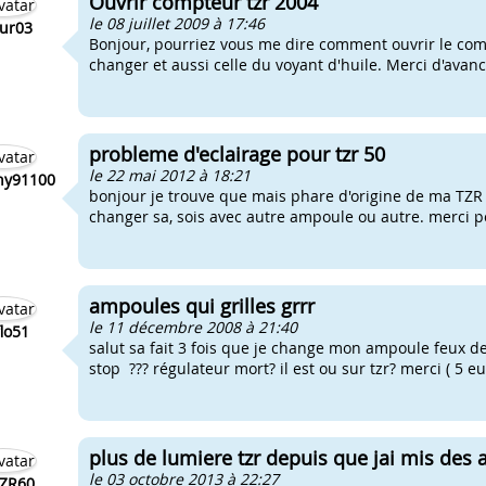
Ouvrir compteur tzr 2004
le 08 juillet 2009 à 17:46
eur03
Bonjour, pourriez vous me dire comment ouvrir le comp
changer et aussi celle du voyant d'huile. Merci d'avanc
probleme d'eclairage pour tzr 50
le 22 mai 2012 à 18:21
ny91100
bonjour je trouve que mais phare d'origine de ma TZR 
changer sa, sois avec autre ampoule ou autre. merci 
ampoules qui grilles grrr
le 11 décembre 2008 à 21:40
flo51
salut sa fait 3 fois que je change mon ampoule feux de
stop ??? régulateur mort? il est ou sur tzr? merci ( 5 e
plus de lumiere tzr depuis que jai mis de
le 03 octobre 2013 à 22:27
TZR60