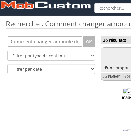
Recherche : Comment changer ampoul
36 résultats
OK
d'une ampoule d
par
Floflo51
-
le 05
maas