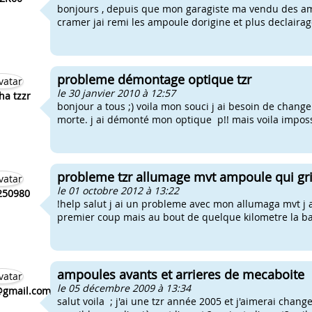
bonjours , depuis que mon garagiste ma vendu des amp
cramer jai remi les ampoule dorigine et plus declairage
probleme démontage optique tzr
le 30 janvier 2010 à 12:57
a tzzr
bonjour a tous ;) voila mon souci j ai besoin de chan
morte. j ai démonté mon optique p!! mais voila imposs
probleme tzr allumage mvt ampoule qui gri
le 01 octobre 2012 à 13:22
250980
!help salut j ai un probleme avec mon allumaga mvt j
premier coup mais au bout de quelque kilometre la ba
ampoules avants et arrieres de mecaboite
le 05 décembre 2009 à 13:34
@gmail.com
salut voila ; j'ai une tzr année 2005 et j'aimerai chan