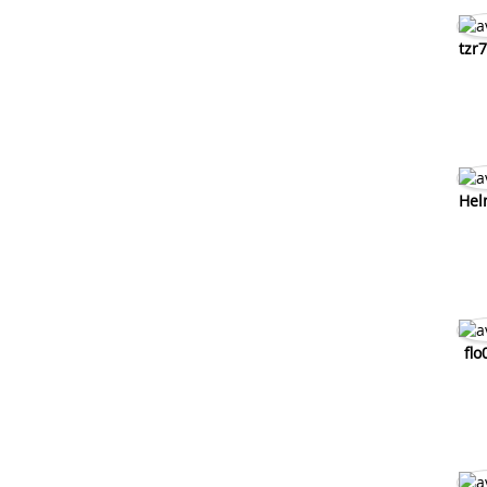
tzr
Hel
flo