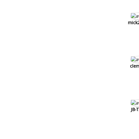
mick
cle
JB-