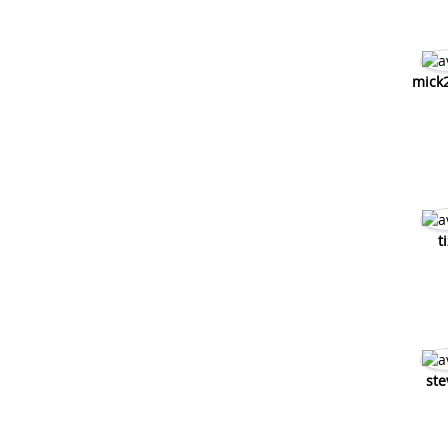
mick
t
ste