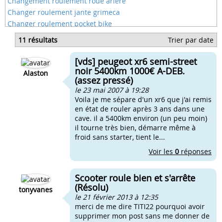
Changement roulement roue ariere
Changer roulement jante grimeca
Changer roulement pocket bike
Changer roulement roue nitro
11 résultats
Trier par date
Changer roulement roue scooter
Changer roulement transmission scooter
[vds] peugeot xr6 semi-street
Comment changer roulement bielle
noir 5400km 1000€ A-DEB.
Alaston
(assez pressé)
le 23 mai 2007 à 19:28
Voila je me sépare d'un xr6 que j'ai remis
en état de rouler après 3 ans dans une
cave. il a 5400km environ (un peu moin)
il tourne très bien, démarre même à
froid sans starter, tient le...
Voir les
0
réponses
Scooter roule bien et s'arrête
(Résolu)
tonyvanes
le 21 février 2013 à 12:35
merci de me dire TITI22 pourquoi avoir
supprimer mon post sans me donner de