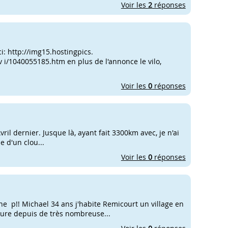
Voir les
2
réponses
i: http://img15.hostingpics.
 i/1040055185.htm en plus de l'annonce le vilo,
Voir les
0
réponses
ril dernier. Jusque là, ayant fait 3300km avec, je n'ai
 d'un clou...
Voir les
0
réponses
ne p!! Michael 34 ans j'habite Remicourt un village en
ture depuis de très nombreuse...