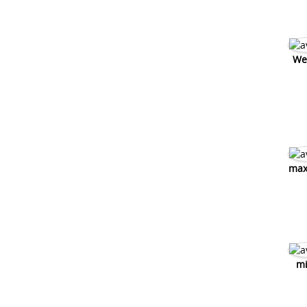
We
max
mi