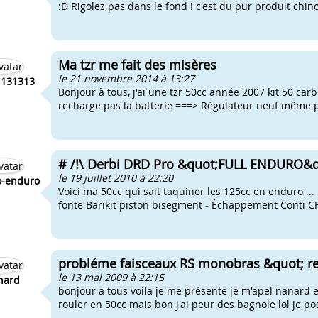
:D Rigolez pas dans le fond ! c'est du pur produit chinoi
Ma tzr me fait des misères
le 21 novembre 2014 à 13:27
n131313
Bonjour à tous, j'ai une tzr 50cc année 2007 kit 50 carbu 
recharge pas la batterie ===> Régulateur neuf même pr
# /!\ Derbi DRD Pro &quot;FULL ENDURO&qu
le 19 juillet 2010 à 22:20
o-enduro
Voici ma 50cc qui sait taquiner les 125cc en enduro ...
fonte Barikit piston bisegment - Échappement Conti CH
probléme faisceaux RS monobras &quot; re
le 13 mai 2009 à 22:15
nard
bonjour a tous voila je me présente je m'apel nanard et 
rouler en 50cc mais bon j'ai peur des bagnole lol je pos