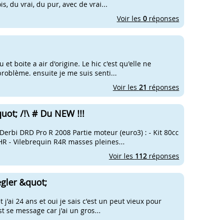
s, du vrai, du pur, avec de vrai...
Voir les
0
réponses
et boite a air d'origine. Le hic c'est qu'elle ne
oblème. ensuite je me suis senti...
Voir les
21
réponses
ot; /!\ # Du NEW !!!
 Derbi DRD Pro R 2008 Partie moteur (euro3) : - Kit 80cc
R - Vilebrequin R4R masses pleines...
Voir les
112
réponses
gler &quot;
j'ai 24 ans et oui je sais c'est un peut vieux pour
t se message car j'ai un gros...