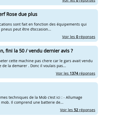
Voir les
0
réponses
erf Rose due plus
ications sont fait en fonction des équipements qui
 pneus peut être d’occasion...
Voir les
0
réponses
 fini la 50 / vendu dernier avis ?
heter cette machine pas chere car le gars avait vendu
 de la demarer . Donc il voulais pas...
Voir les
1374
réponses
ermes techniques de la Mob c'est ici : - Allumage
la mob. Il comprend une batterie de...
Voir les
52
réponses