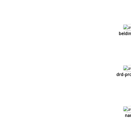
beldi
drd-pr
na