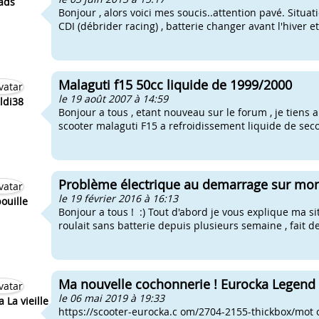
ads
Bonjour , alors voici mes soucis..attention pavé. Situat
CDI (débrider racing) , batterie changer avant l'hiver et 
Malaguti f15 50cc liquide de 1999/2000
le 19 août 2007 à 14:59
aldi38
Bonjour a tous , etant nouveau sur le forum , je tiens a 
scooter malaguti F15 a refroidissement liquide de secon
Problème électrique au demarrage sur mon
le 19 février 2016 à 16:13
ouille
Bonjour a tous ! :) Tout d'abord je vous explique ma si
roulait sans batterie depuis plusieurs semaine , fait d
Ma nouvelle cochonnerie ! Eurocka Legend 5
le 06 mai 2019 à 19:33
 La vieille
https://scooter-eurocka.c om/2704-2155-thickbox/mot o