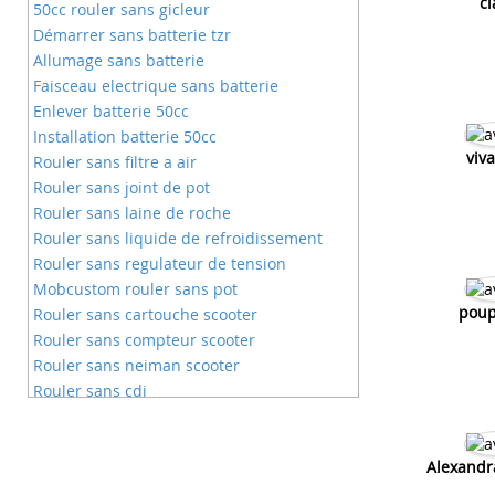
cl
50cc rouler sans gicleur
Démarrer sans batterie tzr
Allumage sans batterie
Faisceau electrique sans batterie
Enlever batterie 50cc
Installation batterie 50cc
viv
Rouler sans filtre a air
Rouler sans joint de pot
Rouler sans laine de roche
Rouler sans liquide de refroidissement
Rouler sans regulateur de tension
Mobcustom rouler sans pot
poup
Rouler sans cartouche scooter
Rouler sans compteur scooter
Rouler sans neiman scooter
Rouler sans cdi
Rouler sans segment
50cc moto sans vitesse
Moto 50cc sans vitesse
Alexandra
Motos 50cc sans vitese