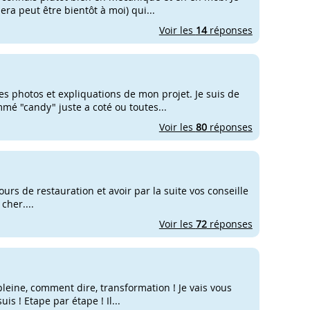
era peut être bientôt à moi) qui...
Voir les
14
réponses
es photos et expliquations de mon projet. Je suis de
mmé "candy" juste a coté ou toutes...
Voir les
80
réponses
rs de restauration et avoir par la suite vos conseille
cher....
Voir les
72
réponses
 pleine, comment dire, transformation ! Je vais vous
is ! Etape par étape ! Il...