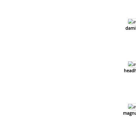
dami
headh
magn