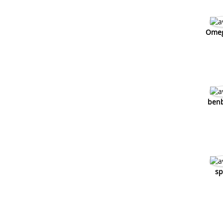
Omeg
ben
sp