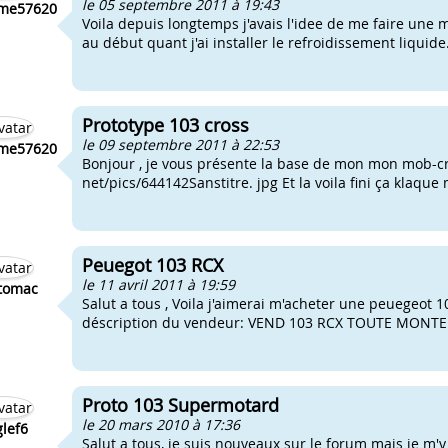
le 05 septembre 2011 à 19:43
ume57620
Voila depuis longtemps j'avais l'idee de me faire une m
au début quant j'ai installer le refroidissement liquide.
Prototype 103 cross
le 09 septembre 2011 à 22:53
ume57620
Bonjour , je vous présente la base de mon mon mob-cro
net/pics/644142Sanstitre. jpg Et la voila fini ça klaque m
Peuegot 103 RCX
le 11 avril 2011 à 19:59
tomac
Salut a tous , Voila j'aimerai m'acheter une peuegeot 10
déscription du vendeur: VEND 103 RCX TOUTE MONT
Proto 103 Supermotard
le 20 mars 2010 à 17:36
lef6
Salut a tous, je suis nouveaux sur le forum mais je m'