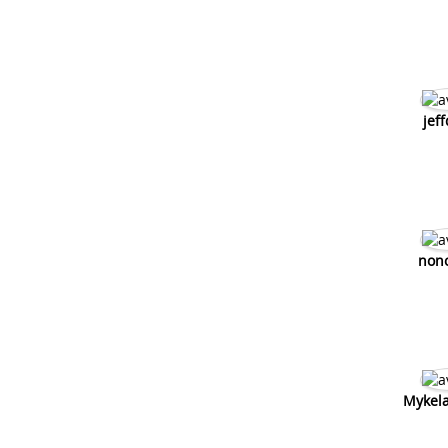
Frein a disque qui freine tout seul
Frein a tambour 103 spx
Machoires de frein 103
jef
non
Mykel