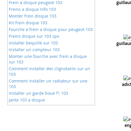
Frein a disque peugeot 103
guilla
Freins a disque nifo 103
Monter frein disque 103
Kit frein disque 103
Fourche a frein a disque pour peugeot 103
Freins disque sur 103 spx
Installer bequille sur 103
guilla
Installer un compteur 103
Monter une fourche avec frein a disque
sur 103
Comment installer des clignotants sur un
103
Comment installer un radiateur sur une
adic
103
Installer un garde boue f1 103
Jante 103 a disque
Frein a disque fourche ebr
Bruit frein à disque moto
Disque sur jante à rayon de 103
eng
Changer ses disques de frein avant