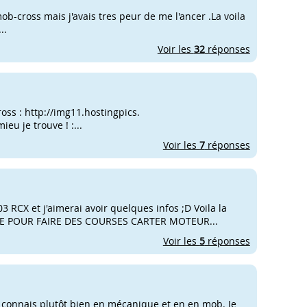
ob-cross mais j'avais tres peur de me l'ancer .La voila
..
Voir les
32
réponses
ss : http://img11.hostingpics.
ieu je trouve ! :...
Voir les
7
réponses
3 RCX et j'aimerai avoir quelques infos ;D Voila la
EE POUR FAIRE DES COURSES CARTER MOTEUR...
Voir les
5
réponses
y connais plutôt bien en mécanique et en en mob. Je