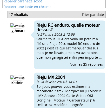
Reparer carenage scoot
Reparer une jante en chrome
Comment reparer un compteur de mobylette
17 résultats
Trier par date
Comment reparer ma bequille centrale
Comment reparer piston cylindre 50
Rieju RC enduro, quelle moteur
Comment reparer son compteur 50cc
dessus?
ligthmare
le 27 mars 2008 à 12:56
Salut a tous !!!! Alors voila un pote m'a
filé une Rieju 50cc model RC enduro de
2002 ( c'est ce qui est marquer dessus
mais je ne l'avais jamais vu avant ainsi
que mon garagiste) enfin peu importe ...
Voir les
25
réponses
Rieju MX 2004
le 24 février 2014 à 14:01
Kaskrin
Bonjour, pouvez-vous estimer ma
mécaboite ? sm2! Marque: RIEJU Modèle
: MX Année : 2004 Carte Grise : OK!
D'origine : Moteur + Carburateur (16
Dell'Orto). Modifiée : Poignée