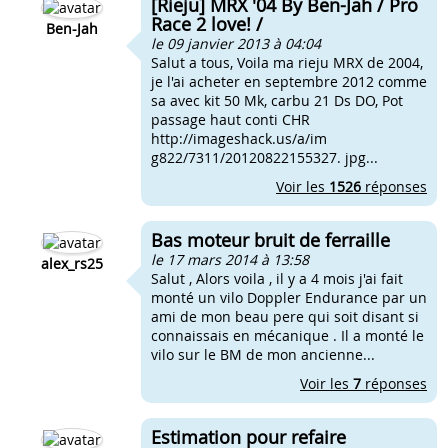
[Rieju] MRX '04 By Ben-Jah / Pro
Race 2 love! /
Ben-Jah
le 09 janvier 2013 à 04:04
Salut a tous, Voila ma rieju MRX de 2004,
je l'ai acheter en septembre 2012 comme
sa avec kit 50 Mk, carbu 21 Ds DO, Pot
passage haut conti CHR
http://imageshack.us/a/im
g822/7311/20120822155327. jpg...
Voir les
1526
réponses
Bas moteur bruit de ferraille
le 17 mars 2014 à 13:58
alex_rs25
Salut , Alors voila , il y a 4 mois j'ai fait
monté un vilo Doppler Endurance par un
ami de mon beau pere qui soit disant si
connaissais en mécanique . Il a monté le
vilo sur le BM de mon ancienne...
Voir les
7
réponses
Estimation pour refaire