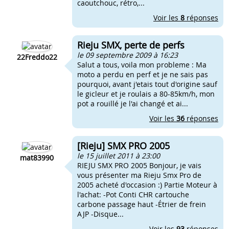
caoutchouc, rétro,...
Voir les
8
réponses
Rieju SMX, perte de perfs
le 09 septembre 2009 à 16:23
22Freddo22
Salut a tous, voila mon probleme : Ma
moto a perdu en perf et je ne sais pas
pourquoi, avant j'etais tout d'origine sauf
le gicleur et je roulais a 80-85km/h, mon
pot a rouillé je l'ai changé et ai...
Voir les
36
réponses
[Rieju] SMX PRO 2005
le 15 juillet 2011 à 23:00
mat83990
RIEJU SMX PRO 2005 Bonjour, je vais
vous présenter ma Rieju Smx Pro de
2005 acheté d'occasion :) Partie Moteur à
l'achat: -Pot Conti CHR cartouche
carbone passage haut -Étrier de frein
AJP -Disque...
Voir les
93
réponses