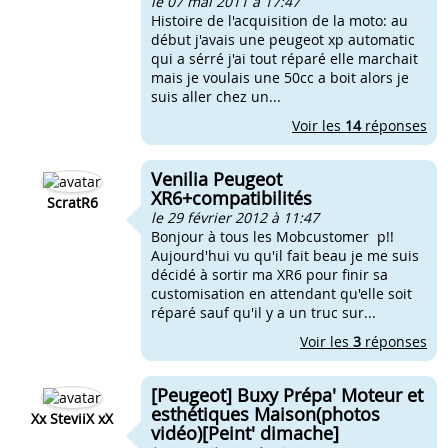
le 07 mai 2011 à 17:47
Histoire de l'acquisition de la moto: au
début j'avais une peugeot xp automatic
qui a sérré j'ai tout réparé elle marchait
mais je voulais une 50cc a boit alors je
suis aller chez un...
Voir les
14
réponses
Venilia Peugeot
XR6+compatibilités
ScratR6
le 29 février 2012 à 11:47
Bonjour à tous les Mobcustomer p!!
Aujourd'hui vu qu'il fait beau je me suis
décidé à sortir ma XR6 pour finir sa
customisation en attendant qu'elle soit
réparé sauf qu'il y a un truc sur...
Voir les
3
réponses
[Peugeot] Buxy Prépa' Moteur et
esthétiques Maison(photos
Xx SteviiX xX
vidéo)[Peint' dimache]