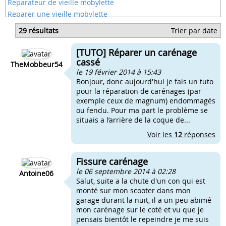
Reparateur de vieille mobylette
Reparer une vieille mobylette
Derbi compteur reparer
29 résultats
Trier par date
Reparer une jante en chrome
Comment reparer un compteur de mobylette
[TUTO] Réparer un carénage
Comment reparer ma bequille centrale
cassé
TheMobbeur54
le 19 février 2014 à 15:43
Bonjour, donc aujourd'hui je fais un tuto
pour la réparation de carénages (par
exemple ceux de magnum) endommagés
ou fendu. Pour ma part le problème se
situais a l’arrière de la coque de...
Voir les
12
réponses
Fissure carénage
le 06 septembre 2014 à 02:28
Antoine06
Salut, suite a la chute d'un con qui est
monté sur mon scooter dans mon
garage durant la nuit, il a un peu abimé
mon carénage sur le coté et vu que je
pensais bientôt le repeindre je me suis