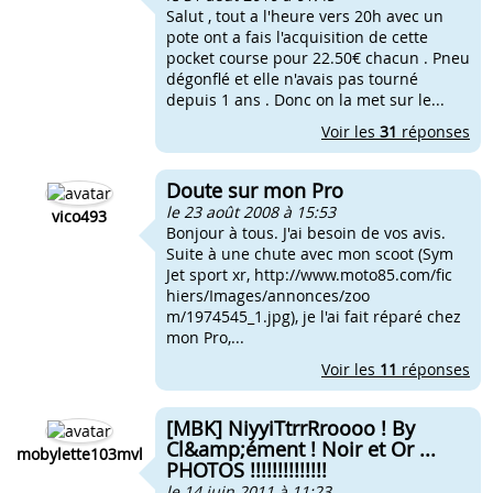
Salut , tout a l'heure vers 20h avec un
pote ont a fais l'acquisition de cette
pocket course pour 22.50€ chacun . Pneu
dégonflé et elle n'avais pas tourné
depuis 1 ans . Donc on la met sur le...
Voir les
31
réponses
Doute sur mon Pro
le 23 août 2008 à 15:53
vico493
Bonjour à tous. J'ai besoin de vos avis.
Suite à une chute avec mon scoot (Sym
Jet sport xr, http://www.moto85.com/fic
hiers/Images/annonces/zoo
m/1974545_1.jpg), je l'ai fait réparé chez
mon Pro,...
Voir les
11
réponses
[MBK] NiyyiTtrrRroooo ! By
Cl&amp;ément ! Noir et Or ...
mobylette103mvl
PHOTOS !!!!!!!!!!!!!!
le 14 juin 2011 à 11:23