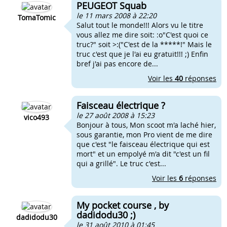
PEUGEOT Squab
le 11 mars 2008 à 22:20
TomaTomic
Salut tout le monde!!! Alors vu le titre
vous allez me dire soit: :o"C'est quoi ce
truc?" soit >:("C'est de la *****!" Mais le
truc c'est que je l'ai eu gratuit!!! ;) Enfin
bref j'ai pas encore de...
Voir les
40
réponses
Faisceau électrique ?
le 27 août 2008 à 15:23
vico493
Bonjour à tous, Mon scoot m'a laché hier,
sous garantie, mon Pro vient de me dire
que c'est "le faisceau électrique qui est
mort" et un empolyé m'a dit "c'est un fil
qui a grillé". Le truc c'est...
Voir les
6
réponses
My pocket course , by
dadidodu30 ;)
dadidodu30
le 31 août 2010 à 01:45