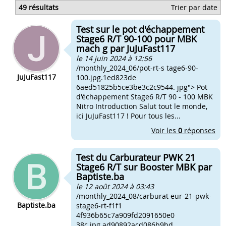
Fonctionnement d'un compteur velo
49 résultats
Trier par date
Comment fonctionne a compteur digital
Kick ne fonctionne pas
Test sur le pot d'échappement
Phare ne fonctionne pas
Stage6 R/T 90-100 pour MBK
mach g par JuJuFast117
le 14 juin 2024 à 12:56
/monthly_2024_06/pot-rt-s tage6-90-
JuJuFast117
100.jpg.1ed823de
6aed51825b5ce3be3c2c9544. jpg"> Pot
d'échappement Stage6 R/T 90 - 100 MBK
Nitro Introduction Salut tout le monde,
ici JuJuFast117 ! Pour tous les...
Voir les
0
réponses
Test du Carburateur PWK 21
Stage6 R/T sur Booster MBK par
Baptiste.ba
le 12 août 2024 à 03:43
/monthly_2024_08/carburat eur-21-pwk-
Baptiste.ba
stage6-rt-f1f1
4f936b65c7a909fd2091650e0
38c.jpg.ad90892acd086b9bd