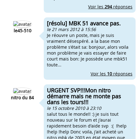
Voir les
294
réponses
[résolu] MBK 51 avance pas.
le 21 mars 2012 à 15:56
le45-510
Je réouvre un poste, mais je suis
vraiment désespéré. a la base mon
problème s'était sa: bonjour, alors voila
mon problème je vais essayer de faire
court mais bon: Je possède une mbk51
toute...
Voir les
10
réponses
URGENT SVP!!!Mon nitro
démarre mais ne monte pas
nitro du 84
dans les tours!!!
le 15 octobre 2010 à 23:10
salut tous le monde!! :) je suis tout
nouveau sur le forum et j'aurai
rapidement besoin d'aide svp :( !help
!help !help Donc voila, j'ait acheté un
nitro mbk de 2003 en état moyen que