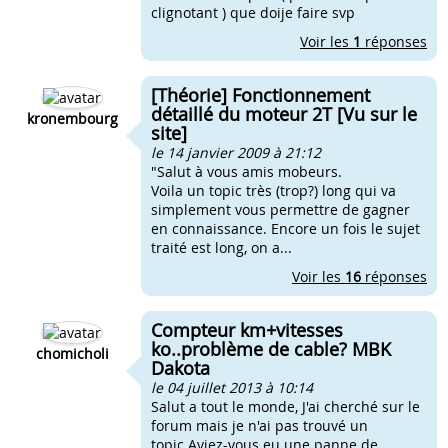
clignotant ) que doije faire svp
Voir les
1
réponses
[Théorie] Fonctionnement
détaillé du moteur 2T [Vu sur le
kronembourg
site]
le 14 janvier 2009 à 21:12
"Salut à vous amis mobeurs.
Voila un topic très (trop?) long qui va
simplement vous permettre de gagner
en connaissance. Encore un fois le sujet
traité est long, on a...
Voir les
16
réponses
Compteur km+vitesses
ko..problème de cable? MBK
chomicholi
Dakota
le 04 juillet 2013 à 10:14
Salut a tout le monde, J'ai cherché sur le
forum mais je n'ai pas trouvé un
topic.Aviez-vous eu une panne de