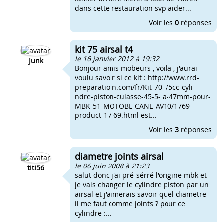
dans cette restauration svp aider...
Voir les
0
réponses
kit 75 airsal t4
le 16 janvier 2012 à 19:32
Junk
Bonjour amis mobeurs , voila , j'aurai
voulu savoir si ce kit : http://www.rrd-
preparatio n.com/fr/Kit-70-75cc-cyli
ndre-piston-culasse-45-5- a-47mm-pour-
MBK-51-MOTOBE CANE-AV10/1769-
product-17 69.html est...
Voir les
3
réponses
diametre joints airsal
le 06 juin 2008 à 21:23
titi56
salut donc j'ai pré-sérré l'origine mbk et
je vais changer le cylindre piston par un
airsal et j'aimerais savoir quel diametre
il me faut comme joints ? pour ce
cylindre :...