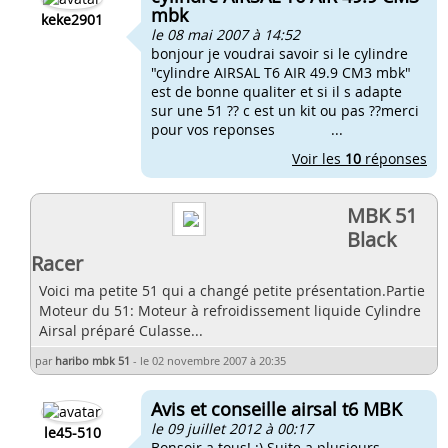
mbk
keke2901
le 08 mai 2007 à 14:52
bonjour je voudrai savoir si le cylindre
"cylindre AIRSAL T6 AIR 49.9 CM3 mbk"
est de bonne qualiter et si il s adapte
sur une 51 ?? c est un kit ou pas ??merci
pour vos reponses ...
Voir les
10
réponses
MBK 51
Black
Racer
Voici ma petite 51 qui a changé petite présentation.Partie
Moteur du 51: Moteur à refroidissement liquide Cylindre
Airsal préparé Culasse...
par
haribo mbk 51
-
le 02 novembre 2007 à 20:35
Avis et conseille airsal t6 MBK
le 09 juillet 2012 à 00:17
le45-510
Bonsoir a tous! :) Suite a plusieurs