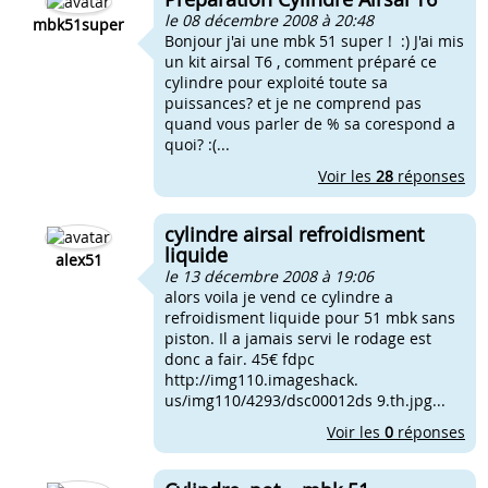
le 08 décembre 2008 à 20:48
mbk51super
Bonjour j'ai une mbk 51 super ! :) J'ai mis
un kit airsal T6 , comment préparé ce
cylindre pour exploité toute sa
puissances? et je ne comprend pas
quand vous parler de % sa corespond a
quoi? :(...
Voir les
28
réponses
cylindre airsal refroidisment
liquide
alex51
le 13 décembre 2008 à 19:06
alors voila je vend ce cylindre a
refroidisment liquide pour 51 mbk sans
piston. Il a jamais servi le rodage est
donc a fair. 45€ fdpc
http://img110.imageshack.
us/img110/4293/dsc00012ds 9.th.jpg...
Voir les
0
réponses