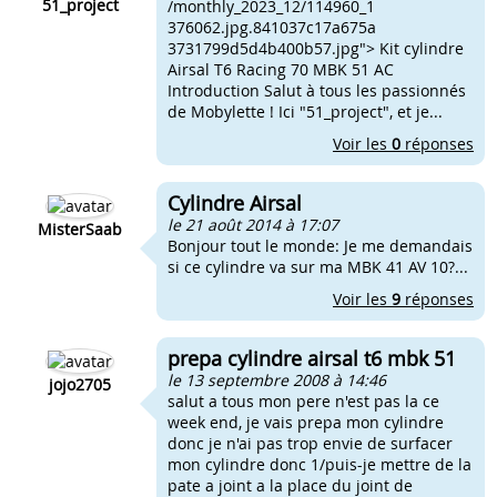
51_project
/monthly_2023_12/114960_1
376062.jpg.841037c17a675a
3731799d5d4b400b57.jpg"> Kit cylindre
Airsal T6 Racing 70 MBK 51 AC
Introduction Salut à tous les passionnés
de Mobylette ! Ici "51_project", et je...
Voir les
0
réponses
Cylindre Airsal
le 21 août 2014 à 17:07
MisterSaab
Bonjour tout le monde: Je me demandais
si ce cylindre va sur ma MBK 41 AV 10?...
Voir les
9
réponses
prepa cylindre airsal t6 mbk 51
le 13 septembre 2008 à 14:46
jojo2705
salut a tous mon pere n'est pas la ce
week end, je vais prepa mon cylindre
donc je n'ai pas trop envie de surfacer
mon cylindre donc 1/puis-je mettre de la
pate a joint a la place du joint de