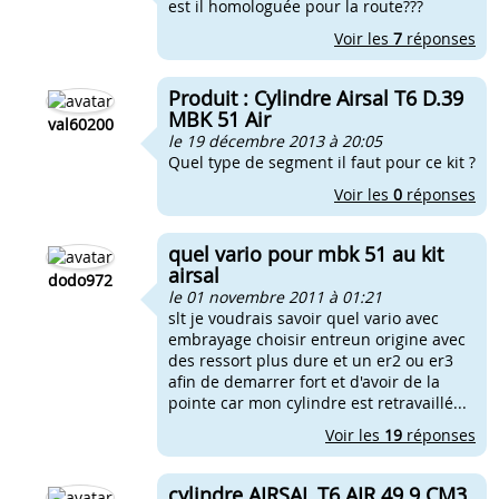
est il homologuée pour la route???
Voir les
7
réponses
Produit : Cylindre Airsal T6 D.39
MBK 51 Air
val60200
le 19 décembre 2013 à 20:05
Quel type de segment il faut pour ce kit ?
Voir les
0
réponses
quel vario pour mbk 51 au kit
airsal
dodo972
le 01 novembre 2011 à 01:21
slt je voudrais savoir quel vario avec
embrayage choisir entreun origine avec
des ressort plus dure et un er2 ou er3
afin de demarrer fort et d'avoir de la
pointe car mon cylindre est retravaillé...
Voir les
19
réponses
cylindre AIRSAL T6 AIR 49.9 CM3