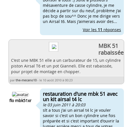
mésaventure de casse cylindre, je me
décide a partir sur du neuf, problème j'ai
pas bcp de sou^^ Donc je me dirige vers
un Airsal t6. Mais j'aimerais avoir des...
Voir les
11
réponses
MBK 51
rabaissée
C'est une MBK 51 elle a un carburateur de 15, un cylindre
piston Airsal T6 et un pot Gianneli. Elle est rabaissée,
pour projet de montage en chopper.
par
the-mecano10
-
le 10 août 2010 à 00:23
restauration d'une mbk 51 avec
un kit airsal t4 lc
flo mbk51xr
le 03 juin 2011 à 20:03
slt a tous j'ai un airsal t4 lc je vouler
savoir si c'est un bon cylindre une fois
préparée et si c'est important d'ouvrir la
lumier arrière merci a tous de votres