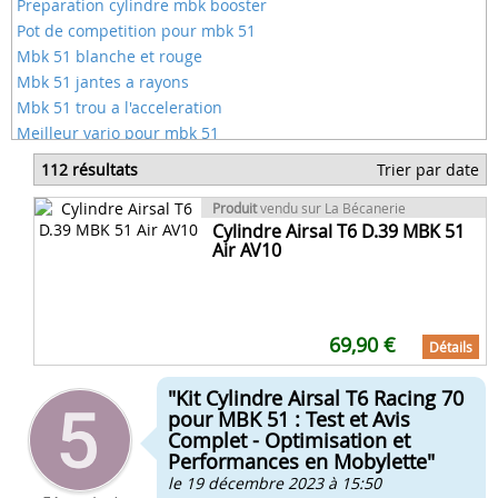
Preparation cylindre mbk booster
Pot de competition pour mbk 51
Mbk 51 blanche et rouge
Mbk 51 jantes a rayons
Mbk 51 trou a l'acceleration
Meilleur vario pour mbk 51
Moteur de mobylette mbk 51
112 résultats
Trier par date
Numero de cadre mbk 51
Piece de mobylette mbk 51
Produit
vendu sur La Bécanerie
Cylindre Airsal T6 D.39 MBK 51
51 club vr mbk
Air AV10
69,90 €
Détails
"Kit Cylindre Airsal T6 Racing 70
pour MBK 51 : Test et Avis
Complet - Optimisation et
Performances en Mobylette"
le 19 décembre 2023 à 15:50