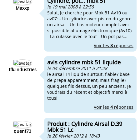
Cylindre, pot... mbk 51
le 19 mai 2008 à 22:56
Maxxp
Salut, Je cherche pour Mbk 51 Av10 ou
av07: - Un cylindre avec piston du genre
un airsal - Un bas moteur complet avec
si possible allumage électronique (Av10)
- La culasse avec le tout - Un pot pas...
Voir les
8
réponses
avis cylindre mbk 51 liquide
le 04 décembre 2011 à 21:28
tfk.industries
le airsal T4 liquide surtout. fiable? base
de prépa apparemment, mais fragile?
quelques fils dessus, un peu anciens. je
voudrais du récent et objectif! merci à
tous!
Voir les
4
réponses
Produit : Cylindre Airsal D.39
Mbk 51 Lc
quent73
le 26 février 2012 à 18:43