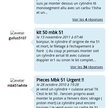
suis jai monter dessus un cylindre t6
monosegment allu avec un carbu 15sha
et un...
Voir les
4
réponses
kit 50 mbk 51
le 13 novembre 2011 à 07:46
guilus5107
bonjour, le cylindre d' origine de ma 51
et mort, le filetage à l'echapement à
foiré :( du coup je pensais monter soit
un cylindre airsal t6 avec culasse
doppler er1 ou sinon le kit complet...
Voir les
34
réponses
Pieces Mbk 51 Urgent !!
le 28 octobre 2010 à 19:28
mbk51white
Je vend un cylindre + culasse airsal T6
C'est le kit 50 . l'ancien proprio avait
monter le piston a l'envers donc sérage (
piston mort) Le cylindre peut encore
tourner ! Je vend aussi un cadre de 51...