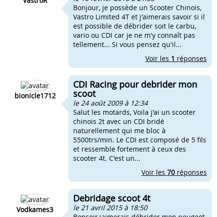
VastroR
Bonjour, je possède un Scooter Chinois,
Vastro Limited 4T et j'aimerais savoir si il
est possible de débrider soit le carbu,
vario ou CDI car je ne m'y connaît pas
tellement... Si vous pensez qu'il...
Voir les
1
réponses
CDI Racing pour debrider mon
scoot
bionicle1712
le 24 août 2009 à 12:34
Salut les motards, Voila j'ai un scooter
chinois 2t avec un CDI bridé
naturellement qui me bloc à
5500trs/min. Le CDI est composé de 5 fils
et ressemble fortement à ceux des
scooter 4t. C'est un...
Voir les
70
réponses
Debridage scoot 4t
le 21 avril 2015 à 18:50
Vodkames3
Bonsoir,jaimerais débrider mon peugeot