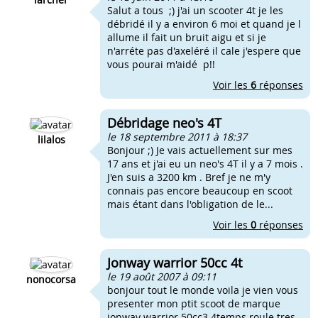
Salut a tous ;) j'ai un scooter 4t je les
débridé il y a environ 6 moi et quand je l
allume il fait un bruit aigu et si je
n'arréte pas d'axeléré il cale j'espere que
vous pourai m'aidé p!!
Voir les
6
réponses
Débridage neo's 4T
le 18 septembre 2011 à 18:37
lilalos
Bonjour ;) Je vais actuellement sur mes
17 ans et j'ai eu un neo's 4T il y a 7 mois .
J'en suis a 3200 km . Bref je ne m'y
connais pas encore beaucoup en scoot
mais étant dans l'obligation de le...
Voir les
0
réponses
Jonway warrior 50cc 4t
le 19 août 2007 à 09:11
nonocorsa
bonjour tout le monde voila je vien vous
presenter mon ptit scoot de marque
jonway warrior 50cc3 4temps roule tres