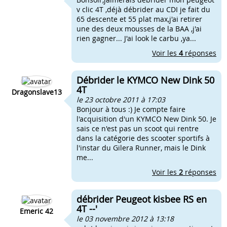
v clic 4T ,déjà débrider au CDI je fait du
65 descente et 55 plat max,j'ai retirer
une des deux mousses de la BAA ,j'ai
rien gagner... J'ai look le carbu ,ya...
Voir les
4
réponses
Débrider le KYMCO New Dink 50
4T
Dragonslave13
le 23 octobre 2011 à 17:03
Bonjour à tous :) Je compte faire
l'acquisition d'un KYMCO New Dink 50. Je
sais ce n'est pas un scoot qui rentre
dans la catégorie des scooter sportifs à
l'instar du Gilera Runner, mais le Dink
me...
Voir les
2
réponses
débrider Peugeot kisbee RS en
4T --'
Emeric 42
le 03 novembre 2012 à 13:18