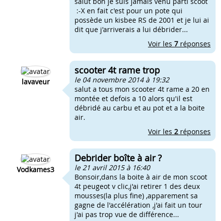
salut bon je suis jamais venu parti scoot
:-X en fait c'est pour un pote qui
possède un kisbee RS de 2001 et je lui ai
dit que j'arriverais a lui débrider...
Voir les
7
réponses
scooter 4t rame trop
le 04 novembre 2014 à 19:32
lavaveur
salut a tous mon scooter 4t rame a 20 en
montée et defois a 10 alors qu'il est
débridé au carbu et au pot et a la boite
air.
Voir les
2
réponses
Debrider boîte à air ?
le 21 avril 2015 à 16:40
Vodkames3
Bonsoir,dans la boite à air de mon scoot
4t peugeot v clic,j'ai retirer 1 des deux
mousses(la plus fine) ,apparement sa
gagne de l'accélération ,j'ai fait un tour
j'ai pas trop vue de différence...