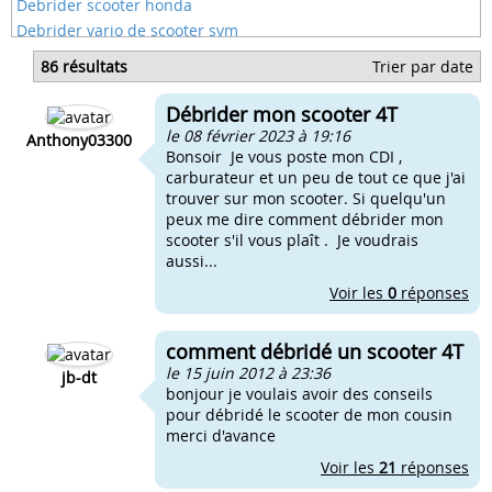
Debrider scooter honda
Debrider vario de scooter sym
Débrider son scooter sans bruit
86 résultats
Trier par date
Debrider un scooter 50 daelim
Debrider un scooter 50 keeway
Débrider mon scooter 4T
Debrider un scoter 4 temp
le 08 février 2023 à 19:16
Anthony03300
Bonsoir Je vous poste mon CDI ,
carburateur et un peu de tout ce que j'ai
trouver sur mon scooter. Si quelqu'un
peux me dire comment débrider mon
scooter s'il vous plaît . Je voudrais
aussi...
Voir les
0
réponses
comment débridé un scooter 4T
le 15 juin 2012 à 23:36
jb-dt
bonjour je voulais avoir des conseils
pour débridé le scooter de mon cousin
merci d'avance
Voir les
21
réponses