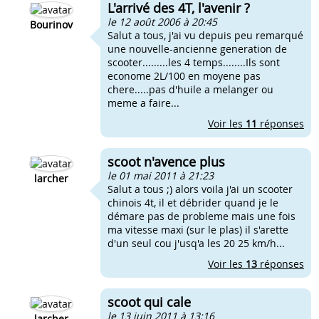
L'arrivé des 4T, l'avenir ?
le 12 août 2006 à 20:45
Bourinov
Salut a tous, j'ai vu depuis peu remarqué
une nouvelle-ancienne generation de
scooter.........les 4 temps........Ils sont
econome 2L/100 en moyene pas
chere.....pas d'huile a melanger ou
meme a faire...
Voir les
11
réponses
scoot n'avence plus
le 01 mai 2011 à 21:23
larcher
Salut a tous ;) alors voila j'ai un scooter
chinois 4t, il et débrider quand je le
démare pas de probleme mais une fois
ma vitesse maxi (sur le plas) il s'arette
d'un seul cou j'usq'a les 20 25 km/h...
Voir les
13
réponses
scoot qui cale
le 13 juin 2011 à 13:16
larcher