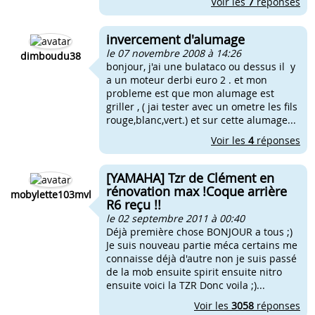
Voir les
7
réponses
invercement d'alumage
le 07 novembre 2008 à 14:26
dimboudu38
bonjour, j'ai une bulataco ou dessus il y
a un moteur derbi euro 2 . et mon
probleme est que mon alumage est
griller , ( jai tester avec un ometre les fils
rouge,blanc,vert.) et sur cette alumage...
Voir les
4
réponses
[YAMAHA] Tzr de Clément en
rénovation max !Coque arrière
mobylette103mvl
R6 reçu !!
le 02 septembre 2011 à 00:40
Déjà première chose BONJOUR a tous ;)
Je suis nouveau partie méca certains me
connaisse déjà d'autre non je suis passé
de la mob ensuite spirit ensuite nitro
ensuite voici la TZR Donc voila ;)...
Voir les
3058
réponses