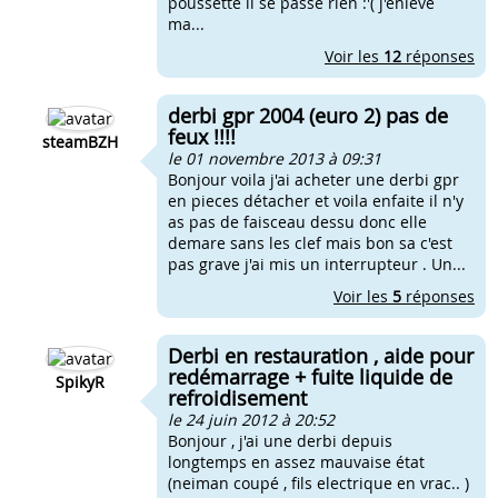
poussette il se passe rien :'( j'enleve
ma...
Voir les
12
réponses
derbi gpr 2004 (euro 2) pas de
feux !!!!
steamBZH
le 01 novembre 2013 à 09:31
Bonjour voila j'ai acheter une derbi gpr
en pieces détacher et voila enfaite il n'y
as pas de faisceau dessu donc elle
demare sans les clef mais bon sa c'est
pas grave j'ai mis un interrupteur . Un...
Voir les
5
réponses
Derbi en restauration , aide pour
redémarrage + fuite liquide de
SpikyR
refroidisement
le 24 juin 2012 à 20:52
Bonjour , j'ai une derbi depuis
longtemps en assez mauvaise état
(neiman coupé , fils electrique en vrac.. )