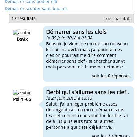
Démarrer sans boitier cdi
Demarrer scooter sans bougie
Demarrer scooter sans cdi
17 résultats
Trier par date
Démarrer scooter sans starter
Demarer sans cle
Démarrer sans les clefs
Demarrer sans cdi
le 30 juin 2018 à 01:38
Bavix
Bonsoir, je viens de monter un nouveau
kit sur ma derbi mais j'ai paumé mes
clés on pourrait me dire comment
démarrer sans clef (jai chercher sur yt
mais personne n'a le meme neiman) :...
Voir les
0
réponses
Derbi qui s'allume sans les clef .
le 21 juin 2013 à 13:13
Polini-06
Salut , j'ai un léger problème assez
dérangent car ma moto démarre sans
les clef comme ci on avait fait les file j'ai
déjà lus plusieurs tuto ou autres
personne a qui c'été déjà arrivé...
Voir les
3
réponses