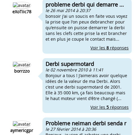
probleme derbi qui demarre ...
le 26 mai 2014 à 20:37
eXoTiic78
bonsoir j'ai un soucis en faite vous voyez
la prise que l'on peux debrancher pour
qu'ensuite on puisse demarrer la derbi
sans les clefs cette prise la est brancher
et en plus je coupe le contact mais...
Voir les
8
réponses
Derbi supermotard
le 02 novembre 2010 à 11:41
borrzzo
Bonjour a tous ! J'aimerais avoir quelque
idées de la valeur de ma Derbi. Alors
c'est une derbi supermotard de 2001.
Elle à 35 000 km, ça fais beaucoup mais
le haut moteur vient d'être changé (...
Voir les
5
réponses
Probleme neiman derbi senda r
le 27 février 2014 à 20:36
aymericgpr
Bonjour , je vien d' acheter une derbi