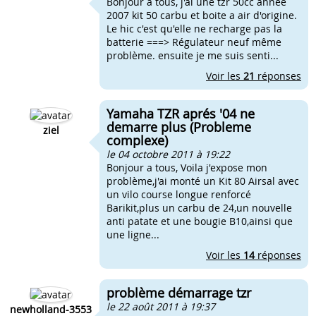
Bonjour à tous, j'ai une tzr 50cc année
2007 kit 50 carbu et boite a air d'origine.
Le hic c'est qu'elle ne recharge pas la
batterie ===> Régulateur neuf même
problème. ensuite je me suis senti...
Voir les
21
réponses
Yamaha TZR aprés '04 ne
demarre plus (Probleme
ziel
complexe)
le 04 octobre 2011 à 19:22
Bonjour a tous, Voila j'expose mon
problème,j'ai monté un Kit 80 Airsal avec
un vilo course longue renforcé
Barikit,plus un carbu de 24,un nouvelle
anti patate et une bougie B10,ainsi que
une ligne...
Voir les
14
réponses
problème démarrage tzr
le 22 août 2011 à 19:37
newholland-3553