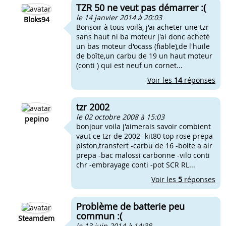
TZR 50 ne veut pas démarrer :(
le 14 janvier 2014 à 20:03
Bloks94
Bonsoir à tous voilà, j'ai acheter une tzr
sans haut ni ba moteur j'ai donc acheté
un bas moteur d'ocass (fiable),de l'huile
de boîte,un carbu de 19 un haut moteur
(conti ) qui est neuf un cornet...
Voir les
14
réponses
tzr 2002
le 02 octobre 2008 à 15:03
pepino
bonjour voila j'aimerais savoir combient
vaut ce tzr de 2002 -kit80 top rose prepa
piston,transfert -carbu de 16 -boite a air
prepa -bac malossi carbonne -vilo conti
chr -embrayage conti -pot SCR RL...
Voir les
5
réponses
Problème de batterie peu
commun :(
Steamdem
le 13 juin 2014 à 14:38