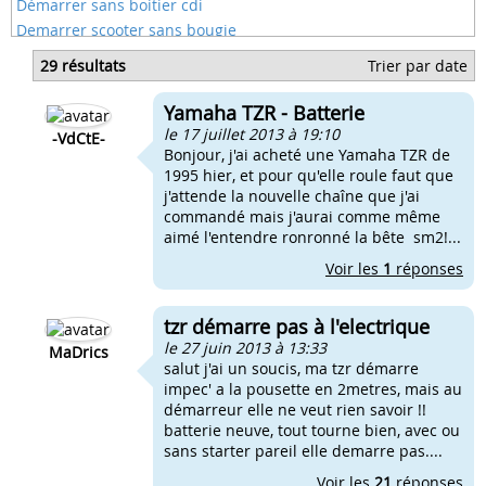
Démarrer sans boitier cdi
Demarrer scooter sans bougie
Demarrer scooter sans cdi
29 résultats
Trier par date
Demarrer scooter sans clef
Démarrer scooter sans starter
Yamaha TZR - Batterie
Demarer sans cle
le 17 juillet 2013 à 19:10
-VdCtE-
Bonjour, j'ai acheté une Yamaha TZR de
1995 hier, et pour qu'elle roule faut que
j'attende la nouvelle chaîne que j'ai
commandé mais j'aurai comme même
aimé l'entendre ronronné la bête sm2!...
Voir les
1
réponses
tzr démarre pas à l'electrique
le 27 juin 2013 à 13:33
MaDrics
salut j'ai un soucis, ma tzr démarre
impec' a la pousette en 2metres, mais au
démarreur elle ne veut rien savoir !!
batterie neuve, tout tourne bien, avec ou
sans starter pareil elle demarre pas....
Voir les
21
réponses