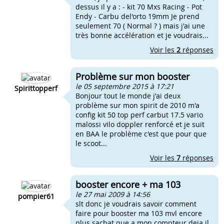
dessus il y a : - kit 70 Mxs Racing - Pot
Endy - Carbu del'orto 19mm Je prend
seulement 70 ( Normal ? ) mais j'ai une
très bonne accélération et je voudrais...
Voir les
2
réponses
Problème sur mon booster
le 05 septembre 2015 à 17:21
Spirittopperf
Bonjour tout le monde j'ai deux
problème sur mon spirit de 2010 m'a
config kit 50 top perf carbut 17.5 vario
malossi vilo doppler renforcé et je suit
en BAA le problème c'est que pour que
le scoot...
Voir les
7
réponses
booster encore + ma 103
le 27 mai 2009 à 14:56
pompier61
slt donc je voudrais savoir comment
faire pour booster ma 103 mvl encore
plus sachat que a mon compteur deja il