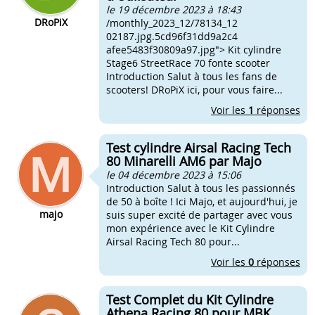
le 19 décembre 2023 à 18:43
DRoPiX
/monthly_2023_12/78134_12
02187.jpg.5cd96f31dd9a2c4
afee5483f30809a97.jpg"> Kit cylindre
Stage6 StreetRace 70 fonte scooter
Introduction Salut à tous les fans de
scooters! DRoPiX ici, pour vous faire...
Voir les
1
réponses
Test cylindre Airsal Racing Tech
80 Minarelli AM6 par Majo
le 04 décembre 2023 à 15:06
Introduction Salut à tous les passionnés
de 50 à boîte ! Ici Majo, et aujourd'hui, je
majo
suis super excité de partager avec vous
mon expérience avec le Kit Cylindre
Airsal Racing Tech 80 pour...
Voir les
0
réponses
Test Complet du Kit Cylindre
Athena Racing 80 pour MBK