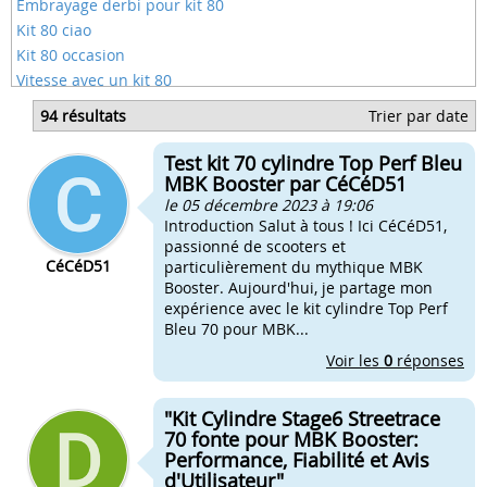
Embrayage derbi pour kit 80
Kit 80 ciao
Kit 80 occasion
Vitesse avec un kit 80
Quel gicleur avec kit 80
94 résultats
Trier par date
Kit 80 airsal carbu 19
Kit 80 avec pot conti
Test kit 70 cylindre Top Perf Bleu
Kit 80 avec pot d'origine
MBK Booster par CéCéD51
le 05 décembre 2023 à 19:06
Introduction Salut à tous ! Ici CéCéD51,
passionné de scooters et
CéCéD51
particulièrement du mythique MBK
Booster. Aujourd'hui, je partage mon
expérience avec le kit cylindre Top Perf
Bleu 70 pour MBK...
Voir les
0
réponses
"Kit Cylindre Stage6 Streetrace
70 fonte pour MBK Booster:
Performance, Fiabilité et Avis
d'Utilisateur"