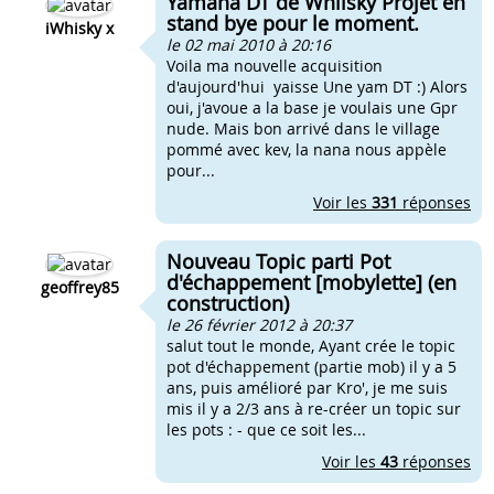
Yamaha DT de Whiisky Projet en
stand bye pour le moment.
iWhisky x
le 02 mai 2010 à 20:16
Voila ma nouvelle acquisition
d'aujourd'hui yaisse Une yam DT :) Alors
oui, j'avoue a la base je voulais une Gpr
nude. Mais bon arrivé dans le village
pommé avec kev, la nana nous appèle
pour...
Voir les
331
réponses
Nouveau Topic parti Pot
d'échappement [mobylette] (en
geoffrey85
construction)
le 26 février 2012 à 20:37
salut tout le monde, Ayant crée le topic
pot d'échappement (partie mob) il y a 5
ans, puis amélioré par Kro', je me suis
mis il y a 2/3 ans à re-créer un topic sur
les pots : - que ce soit les...
Voir les
43
réponses