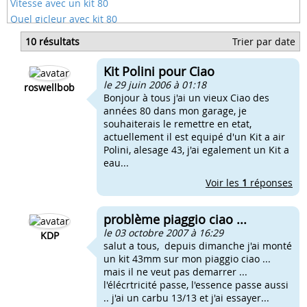
Vitesse avec un kit 80
Quel gicleur avec kit 80
Kit 80 airsal carbu 19
10 résultats
Trier par date
Kit 80 avec pot conti
Kit 80 avec pot d'origine
Kit Polini pour Ciao
Kit 80 drd racing derbi
le 29 juin 2006 à 01:18
roswellbob
Bonjour à tous j'ai un vieux Ciao des
années 80 dans mon garage, je
souhaiterais le remettre en etat,
actuellement il est equipé d'un Kit a air
Polini, alesage 43, j'ai egalement un Kit a
eau...
Voir les
1
réponses
problème piaggio ciao ...
le 03 octobre 2007 à 16:29
KDP
salut a tous, depuis dimanche j'ai monté
un kit 43mm sur mon piaggio ciao ...
mais il ne veut pas demarrer ...
l'élécrtricité passe, l'essence passe aussi
.. j'ai un carbu 13/13 et j'ai essayer...