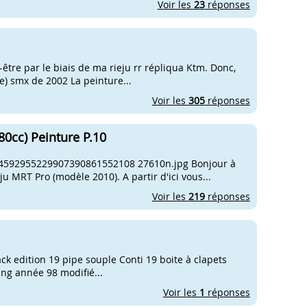
Voir les
23
réponses
être par le biais de ma rieju rr répliqua Ktm. Donc,
èle) smx de 2002 La peinture...
Voir les
305
réponses
0cc) Peinture P.10
8 4592955229907390861552108 27610n.jpg Bonjour à
ju MRT Pro (modèle 2010). A partir d'ici vous...
Voir les
219
réponses
ition 19 pipe souple Conti 19 boite à clapets
ng année 98 modifié...
Voir les
1
réponses