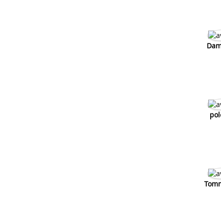
Dam
pol
Tom