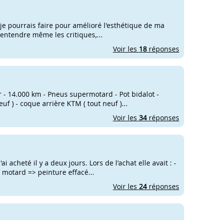
je pourrais faire pour amélioré l'esthétique de ma
à entendre même les critiques,...
Voir les
18
réponses
 - 14.000 km - Pneus supermotard - Pot bidalot -
euf ) - coque arrière KTM ( tout neuf )...
Voir les
34
réponses
i acheté il y a deux jours. Lors de l'achat elle avait : -
 motard => peinture effacé...
Voir les
24
réponses