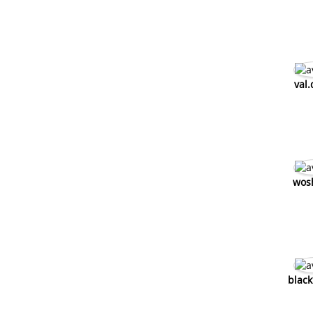
val.
wos
blac