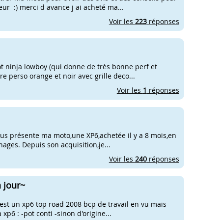
r :) merci d avance j ai acheté ma...
Voir les
223
réponses
 ninja lowboy (qui donne de très bonne perf et
re perso orange et noir avec grille deco...
Voir les
1
réponses
us présente ma moto,une XP6,achetée il y a 8 mois,en
énages. Depuis son acquisition,je...
Voir les
240
réponses
 jour~
cest un xp6 top road 2008 bcp de travail en vu mais
xp6 : -pot conti -sinon d'origine...