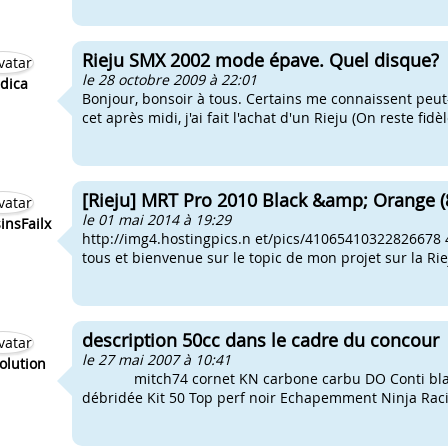
Rieju SMX 2002 mode épave. Quel disque?
le 28 octobre 2009 à 22:01
dica
Bonjour, bonsoir à tous. Certains me connaissent peut-
cet après midi, j'ai fait l'achat d'un Rieju (On reste fid
[Rieju] MRT Pro 2010 Black &amp; Orange (8
le 01 mai 2014 à 19:29
insFailx
http://img4.hostingpics.n et/pics/4106541032282667
tous et bienvenue sur le topic de mon projet sur la Rie
description 50cc dans le cadre du concour
le 27 mai 2007 à 10:41
olution
mitch74 cornet KN carbone carbu DO Conti black ed
débridée Kit 50 Top perf noir Echapemment Ninja Raci