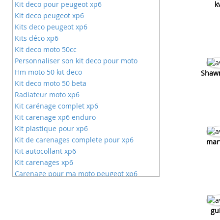
Kit deco pour peugeot xp6
k
Kit deco peugeot xp6
Kits deco peugeot xp6
Kits déco xp6
Kit deco moto 50cc
Personnaliser son kit deco pour moto
Hm moto 50 kit deco
Shaw
Kit deco moto 50 beta
Radiateur moto xp6
Kit carénage complet xp6
Kit carenage xp6 enduro
Kit plastique pour xp6
Kit de carenages complete pour xp6
mar
Kit autocollant xp6
Kit carenages xp6
Carenage pour ma moto peugeot xp6
Kit deco de dt 50
Kit deco de hm 50
Kit deco ktm pour rieju
gu
Kit deco kx pour derbi