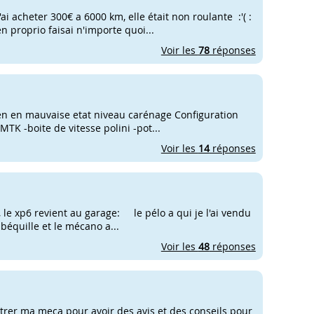
ai acheter 300€ a 6000 km, elle était non roulante :'( :
 proprio faisai n'importe quoi...
Voir les
78
réponses
 en en mauvaise etat niveau carénage Configuration
MTK -boite de vitesse polini -pot...
Voir les
14
réponses
 le xp6 revient au garage: le pélo a qui je l'ai vendu
équille et le mécano a...
Voir les
48
réponses
ontrer ma meca pour avoir des avis et des conseils pour