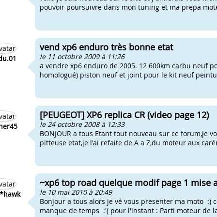
pouvoir poursuivre dans mon tuning et ma prepa moteu
vend xp6 enduro très bonne etat
le 11 octobre 2009 à 11:26
du.01
a vendre xp6 enduro de 2005. 12 600km carbu neuf pot
homologué) piston neuf et joint pour le kit neuf peintu
[PEUGEOT] XP6 replica CR (video page 12)
le 24 octobre 2008 à 12:33
her45
BONJOUR a tous Etant tout nouveau sur ce forum,je vo
pitteuse etat,je l'ai refaite de A a Z,du moteur aux car
~xp6 top road quelque modif page 1 mise a
le 10 mai 2010 à 20:49
k*hawk
Bonjour a tous alors je vé vous presenter ma moto :) 
manque de temps :'( pour l'instant : Parti moteur de la 