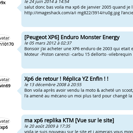
le 24 juin 2014 à 14:54
v9x
salut donc bas voila ma xp6 de janvier 2005 quand je l'
http://imageshack.com/a/i mg822/3914/ru0g.jpg l'ancien
[Peugeot XP6] Enduro Monster Energy
le 05 mars 2012 à 02:37
n10170
Bonsoir j'ai acheter une XP6 enduro de 2003 qui etait
Moteur -Piston carenzi -carbu 15 dellorto -vilebrequin 
Xp6 de retour ! Réplica YZ Enfin ! !
le 13 décembre 2008 à 20:55
vin69
Bon voila après avoir vendu la moto & acheté un scoot,
l'a amené au mécano un moi plus tard pour changé la b
ma xp6 replika KTM [Vue sur le site]
le 20 août 2009 à 17:35
ixp6
voila je suis nouveau sur le site et j aimerais vous m