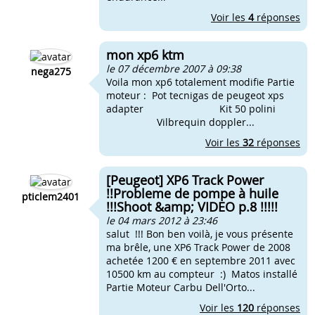
Voir les
4
réponses
mon xp6 ktm
le 07 décembre 2007 à 09:38
nega275
Voila mon xp6 totalement modifie Partie
moteur : Pot tecnigas de peugeot xps
adapter Kit 50 polini
Vilbrequin doppler...
Voir les
32
réponses
[Peugeot] XP6 Track Power
!!Probleme de pompe à huile
pticlem2401
!!!Shoot &amp; VIDEO p.8 !!!!!
le 04 mars 2012 à 23:46
salut !!! Bon ben voilà, je vous présente
ma brêle, une XP6 Track Power de 2008
achetée 1200 € en septembre 2011 avec
10500 km au compteur :) Matos installé
Partie Moteur Carbu Dell'Orto...
Voir les
120
réponses