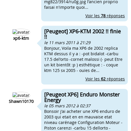
mg822/3914/ru0g.jpg l'ancien proprio
faisai n'importe quoi...
Voir les
78
réponses
[Peugeot] XP6-KTM 2002 !! finie
!!
xp6-ktm
le 11 mars 2011 à 21:29
Bonjour, Voila ma XP6 de 2002 replica
KTM dessus il y a : -pot bidalot -carbu
17.5 del'orto -cornet malossi (- peut Etre
un kit bientôt :p ) esthétique : - coque
ktm 125 sx 2005 - ouïes de...
Voir les
62
réponses
[Peugeot XP6] Enduro Monster
Energy
Shawn10170
le 05 mars 2012 à 02:37
Bonsoir j'ai acheter une XP6 enduro de
2003 qui etait en en mauvaise etat
niveau carénage Configuration Moteur -
Piston carenzi -carbu 15 dellorto -