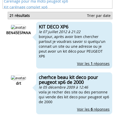
Carenage pour ma moto peugeot xp6
Kit carénage complet xp6
Kit carenage xp6 enduro
21 résultats
Trier par date
Kit plastique pour xp6
Kit de carenages complete pour xp6
KIT DECO XP6
Kit autocollant xp6
le 07 juillet 2012 à 21:22
BEN45ESPANA
bonjour, après avoir bien chercher
partout je voudrais savoir si quelqu'un
connait un site ou une adresse ou je
peut avoir un kit déco pour PEUGEOT
XP6
Voir les
1
réponses
cherhce beau kit deco pour
peugeot xp6 de 2000
drt
le 05 décembre 2009 à 12:46
voila je recher des site ou des personne
qui vende des kit deco pour peugeot xp6
de 2000
Voir les
6
réponses