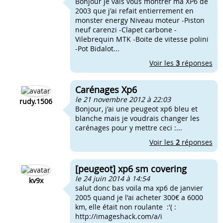
Bonjour je vais vous montrer ma XP6 de
2003 que j'ai refait entierrement en
monster energy Niveau moteur -Piston
neuf carenzi -Clapet carbone -
Vilebrequin MTK -Boite de vitesse polini
-Pot Bidalot...
Voir les
3
réponses
Carénages Xp6
le 21 novembre 2012 à 22:03
rudy.1506
Bonjour, j'ai une peugeot xp6 bleu et
blanche mais je voudrais changer les
carénages pour y mettre ceci :...
Voir les
2
réponses
[peugeot] xp6 sm covering
le 24 juin 2014 à 14:54
kv9x
salut donc bas voila ma xp6 de janvier
2005 quand je l'ai acheter 300€ a 6000
km, elle était non roulante :'( :
http://imageshack.com/a/i