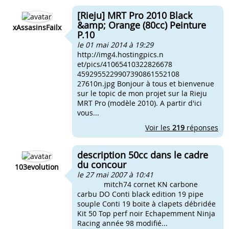
[Rieju] MRT Pro 2010 Black
&amp; Orange (80cc) Peinture
xAssasinsFailx
P.10
le 01 mai 2014 à 19:29
http://img4.hostingpics.n
et/pics/41065410322826678
4592955229907390861552108
27610n.jpg Bonjour à tous et bienvenue
sur le topic de mon projet sur la Rieju
MRT Pro (modèle 2010). A partir d'ici
vous...
Voir les
219
réponses
description 50cc dans le cadre
du concour
103evolution
le 27 mai 2007 à 10:41
mitch74 cornet KN carbone
carbu DO Conti black edition 19 pipe
souple Conti 19 boite à clapets débridée
Kit 50 Top perf noir Echapemment Ninja
Racing année 98 modifié...