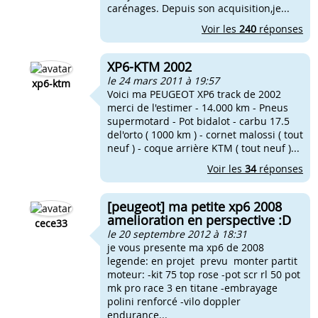
carénages. Depuis son acquisition,je...
Voir les
240
réponses
XP6-KTM 2002
le 24 mars 2011 à 19:57
xp6-ktm
Voici ma PEUGEOT XP6 track de 2002
merci de l'estimer - 14.000 km - Pneus
supermotard - Pot bidalot - carbu 17.5
del'orto ( 1000 km ) - cornet malossi ( tout
neuf ) - coque arrière KTM ( tout neuf )...
Voir les
34
réponses
[peugeot] ma petite xp6 2008
amelioration en perspective :D
cece33
le 20 septembre 2012 à 18:31
je vous presente ma xp6 de 2008
legende: en projet prevu monter partit
moteur: -kit 75 top rose -pot scr rl 50 pot
mk pro race 3 en titane -embrayage
polini renforcé -vilo doppler
endurance...