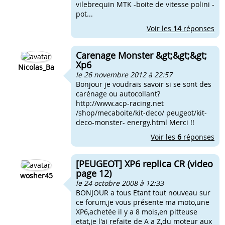
vilebrequin MTK -boite de vitesse polini -
pot...
Voir les
14
réponses
Carenage Monster &gt;&gt;&gt;
Xp6
Nicolas_Ba
le 26 novembre 2012 à 22:57
Bonjour je voudrais savoir si se sont des
carénage ou autocollant?
http://www.acp-racing.net
/shop/mecaboite/kit-deco/ peugeot/kit-
deco-monster- energy.html Merci !!
Voir les
6
réponses
[PEUGEOT] XP6 replica CR (video
page 12)
wosher45
le 24 octobre 2008 à 12:33
BONJOUR a tous Etant tout nouveau sur
ce forum,je vous présente ma moto,une
XP6,achetée il y a 8 mois,en pitteuse
etat,je l'ai refaite de A a Z,du moteur aux